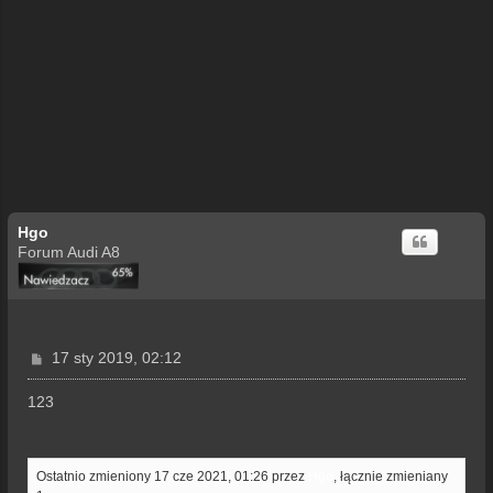
Hgo
Forum Audi A8
P
17 sty 2019, 02:12
o
s
123
t
Ostatnio zmieniony 17 cze 2021, 01:26 przez
Hgo
, łącznie zmieniany