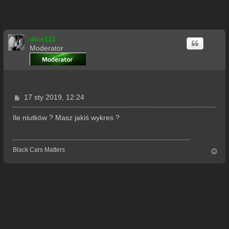
dice111
Moderator
P
17 sty 2019, 12:24
o
s
Ile niutków ? Masz jakiś wykres ?
t
Black Cars Matters
N
a
g
ó
r
ę