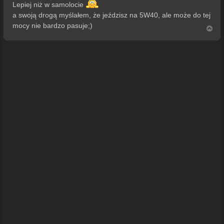
Lepiej niż w samolocie
a swoją drogą myślałem, że jeździsz na 5W40, ale może do tej
mocy nie bardzo pasuje;)
N
a
g
ó
r
ę