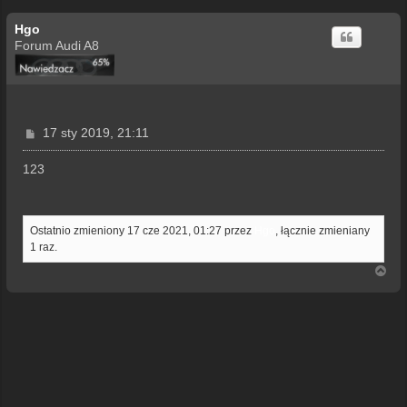
Hgo
Forum Audi A8
P
17 sty 2019, 21:11
o
s
123
t
Ostatnio zmieniony 17 cze 2021, 01:27 przez
Hgo
, łącznie zmieniany
1 raz.
N
a
g
ó
r
ę