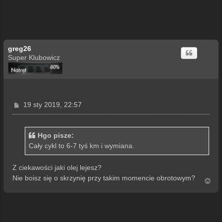
greg26
Super Klubowicz
P
19 sty 2019, 22:57
o
s
t
Hgo pisze:
Cały cykl to 6-7 tyś km i wymiana.
Z ciekawości jaki olej lejesz?
Nie boisz się o skrzynię przy takim momencie obrotowym?
N
a
g
ó
r
ę