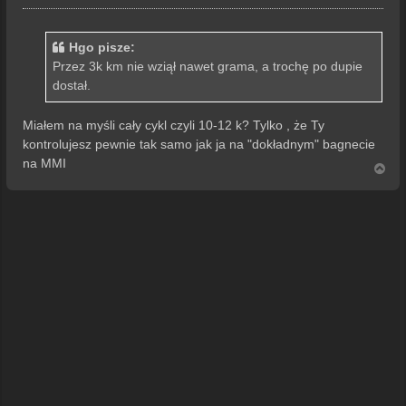
o
s
t
Hgo pisze:
Przez 3k km nie wziął nawet grama, a trochę po dupie
dostał.
Miałem na myśli cały cykl czyli 10-12 k? Tylko , że Ty
kontrolujesz pewnie tak samo jak ja na "dokładnym" bagnecie
na MMI
N
a
g
ó
r
ę