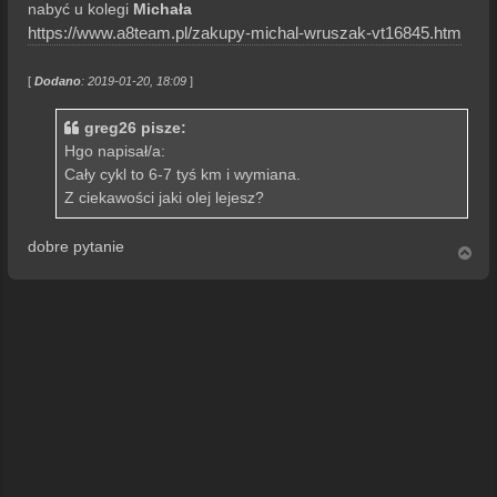
t
nabyć u kolegi
Michała
https://www.a8team.pl/zakupy-michal-wruszak-vt16845.htm
[
Dodano
: 2019-01-20, 18:09
]
greg26 pisze:
Hgo napisał/a:
Cały cykl to 6-7 tyś km i wymiana.
Z ciekawości jaki olej lejesz?
dobre pytanie
N
a
g
ó
r
ę