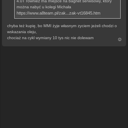
4.0T również ma miejsce na bagnet serwisowy, który
można nabyć u kolegi Michała
https://www.a8team.pl/zak...zak-vt16845.htm
chyba też kupię, bo MMI żyje własnym zyciem jeżeli chodzi o
wskazania oleju,
chociaż na cykl wymiany 10 tys nic nie dolewam
N
a
g
ó
r
ę