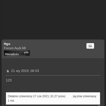
Hgo
Forum Audi A8
P
21 sty 2019, 06:53
o
s
123
t
Ostatnio zmieniony 17 cze 2021, 01:27 przez
Hgo
, łącznie zmieniany
1 raz.