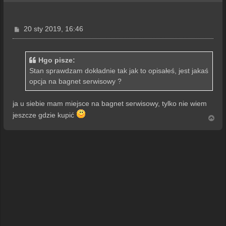
P
20 sty 2019, 16:46
o
s
t
Hgo pisze:
Stan sprawdzam dokładnie tak jak to opisałeś, jest jakaś
opcja na bagnet serwisowy ?
ja u siebie mam miejsce na bagnet serwisowy, tylko nie wiem
jeszcze gdzie kupić
N
a
g
ó
r
ę