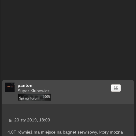
panton
Super Klubowicz
P
20 sty 2019, 18:09
o
s
4.0T również ma miejsce na bagnet serwisowy, który można