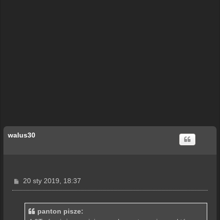
walus30
P
20 sty 2019, 18:37
o
s
t
panton pisze: