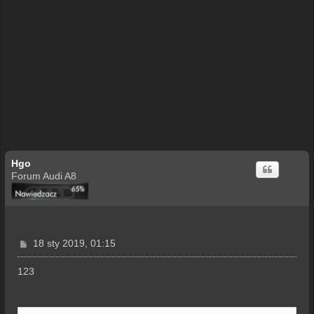
Hgo
Forum Audi A8
P
18 sty 2019, 01:15
o
s
123
t