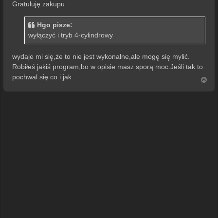
Gratuluję zakupu
Hgo pisze:
wyłączyć i tryb 4-cylindrowy
wydaje mi się,że to nie jest wykonalne,ale mogę się mylić.
Robiłeś jakiś program,bo w opisie masz sporą moc.Jeśli tak to
pochwal się co i jak.
N
a
g
ó
r
ę