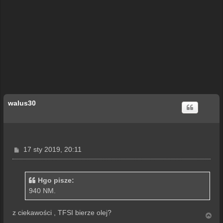
walus30
P
17 sty 2019, 20:11
o
s
t
Hgo pisze:
940 NM.
z ciekawości , TFSI bierze olej?
N