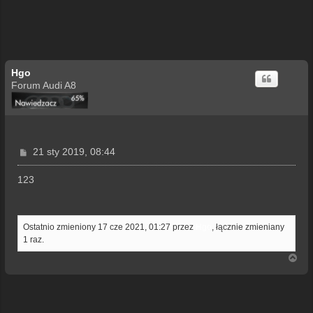
Hgo
Forum Audi A8
P
21 sty 2019, 08:44
o
s
123
t
Ostatnio zmieniony 17 cze 2021, 01:27 przez
Hgo
, łącznie zmieniany
1 raz.
N
a
g
ó
r