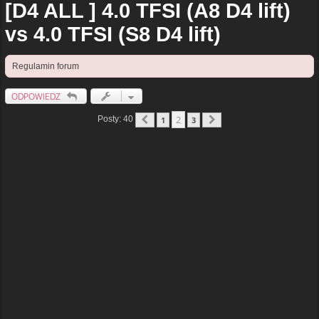
[D4 ALL ] 4.0 TFSI (A8 D4 lift)
vs 4.0 TFSI (S8 D4 lift)
Regulamin forum
ODPOWIEDZ
2
Posty: 40
1
3
Poprzednia
Następna