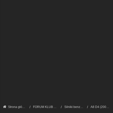
Strona główna
FORUM KLUB AUDI A8 - FORUM TECHNICZNE
Silniki benzynowe i LPG
A8 D4 (2009 - 2017)