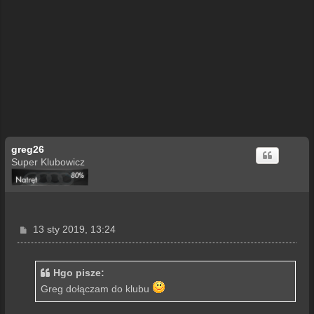
greg26
Super Klubowicz
P
13 sty 2019, 13:24
o
s
t
Hgo pisze:
Greg dołączam do klubu