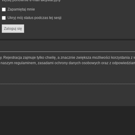
Wyślij ponownie e-mail aktywacyjny
Zapamiętaj mnie
Ukryj mój status podczas tej sesji
 Rejestracja zajmuje tylko chwilę, a znacznie zwiększa możliwości korzystania z 
 z naszym regulaminem, zasadami ochrony danych osobowych oraz z odpowiedziami 