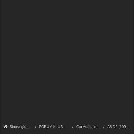
Strona główna
FORUM KLUB AUDI A8 - FORUM TECHNICZNE
Car Audio, nawigacja, CB radio
A8 D2 (1994 - 2002)