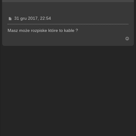
P
31 gru 2017, 22:54
o
s
Masz może rozpiske które to kable ?
t
N
a
g
ó
r
ę