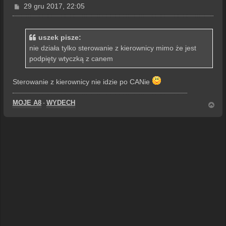
P
29 gru 2017, 22:05
o
s
t
uszek pisze:
nie działa tylko sterowanie z kierownicy mimo że jest
podpięty wtyczką z canem
Sterowanie z kierownicy nie idzie po CANie
MOJE A8
WYDECH
-
N
a
g
ó
r
ę