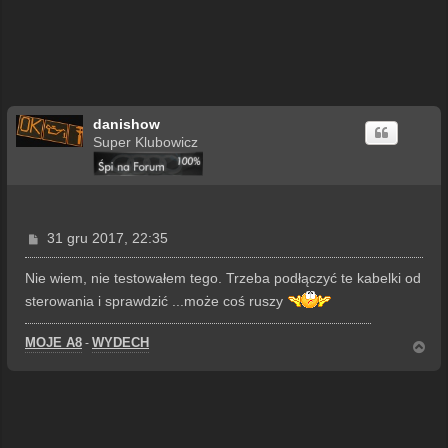
danishow
Super Klubowicz
P
31 gru 2017, 22:35
o
s
Nie wiem, nie testowałem tego. Trzeba podłączyć te kabelki od
t
sterowania i sprawdzić ...może coś ruszy
MOJE A8
WYDECH
-
N
a
g
ó
r
ę