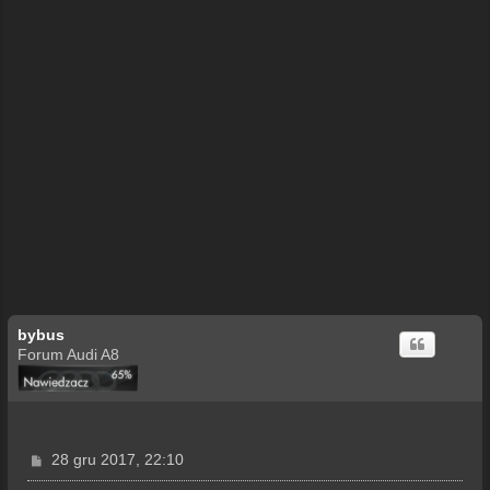
bybus
Forum Audi A8
P
28 gru 2017, 22:10
o