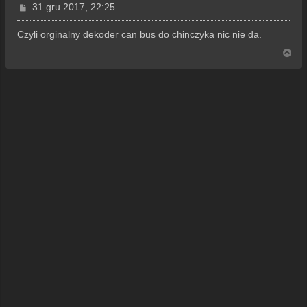
P
31 gru 2017, 22:25
o
s
Czyli orginalny dekoder can bus do chinczyka nic nie da.
t
N
a
g
ó
r
ę