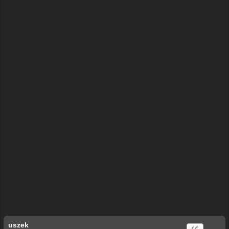
r
ę
uszek