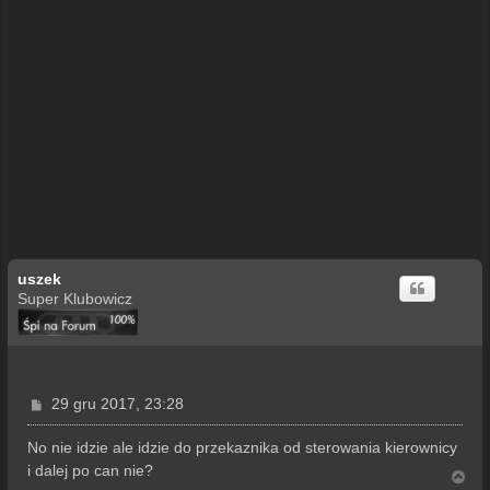
uszek
Super Klubowicz
P
29 gru 2017, 23:28
o
s
No nie idzie ale idzie do przekaznika od sterowania kierownicy
t
i dalej po can nie?
N