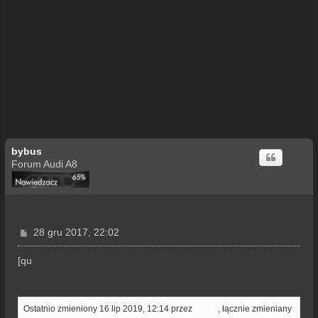
bybus
Forum Audi A8
P
28 gru 2017, 22:02
o
s
[qu
t
Ostatnio zmieniony 16 lip 2019, 12:14 przez
bybus
, łącznie zmieniany