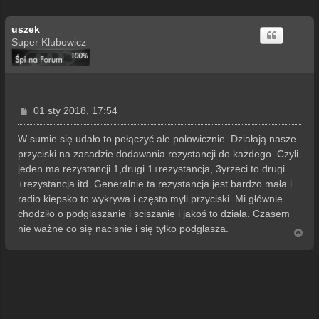
uszek
Super Klubowicz
P
01 sty 2018, 17:54
o
s
W sumie się udało to połączyć ale polowicznie. Działają nasze
t
przyciski na zasadzie dodawania rezystancji do każdego. Czyli
jeden ma rezystancji 1,drugi 1+rezystancja, 3yrzeci to drugi
+rezystancja itd. Generalnie ta rezystancja jest bardzo mała i
radio kiepsko to wykrywa i często myli przyciski. Mi głównie
chodziło o podglaszanie i sciszanie i jakoś to działa. Czasem
nie ważne co się nacisnie i się tylko podglasza.
N
a
g
ó
r
ę