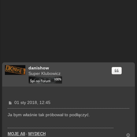
danishow
Super Klubowicz
P
01 sty 2018, 12:45
o
s
Ja bym właśnie tak próbował to podłączyć.
t
MOJE A8
WYDECH
-
N