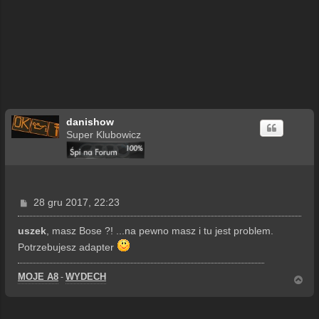
danishow
Super Klubowicz
P
28 gru 2017, 22:23
o
s
uszek
, masz Bose ?! ...na pewno masz i tu jest problem.
t
Potrzebujesz adapter
MOJE A8
WYDECH
-
N
a
g
ó