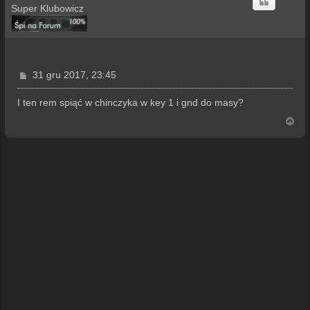
Super Klubowicz
P
31 gru 2017, 23:45
o
s
I ten rem spiąć w chinczyka w key 1 i gnd do masy?
t
N
a
g
ó
r
ę