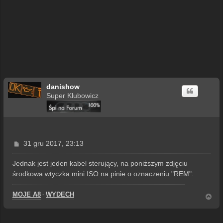
danishow
Super Klubowicz
P
31 gru 2017, 23:13
o
s
Jednak jest jeden kabel sterujący, na poniższym zdjęciu
t
środkowa wtyczka mini ISO na pinie o oznaczeniu "REM":
MOJE A8
WYDECH
-
N
a
g
ó