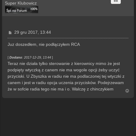
Super Klubowicz
P
29 gru 2017, 13:44
o
s
Juz doszedłem, nie podłączyłem RCA
t
[
Dodano
: 2017-12-29, 13:44
]
Teraz nie działa tylko sterowanie z kierownicy mimo że jest
podpięty wtyczką z canem nie ma wogole opcji żeby uczyć
przyciski. U Zbyszka w radiu nie ma podlaczonej tej wtyczki z
canem i jest w radiu opcja uczenia przycisków. Podejrzewam
że w sofcie radia tego nie ma i o. Walczę z chinczykiem
N
a
g
ó
r
ę