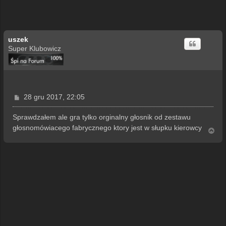
uszek
Super Klubowicz
P
28 gru 2017, 22:05
o
s
Sprawdzałem ale gra tylko orginalny głosnik od zestawu
t
głosnomówiacego fabrycznego ktory jest w słupku kierowcy
N
a
g
ó
r
ę