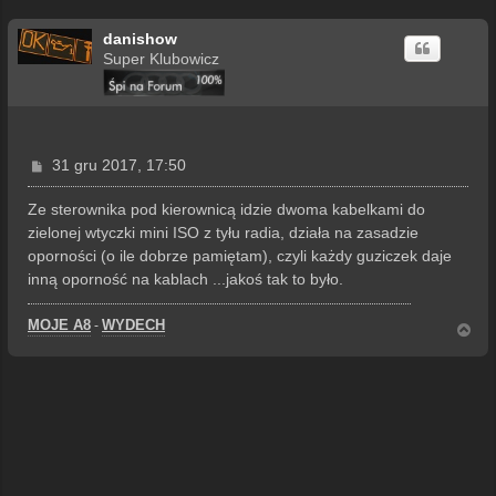
danishow
Super Klubowicz
P
31 gru 2017, 17:50
o
s
Ze sterownika pod kierownicą idzie dwoma kabelkami do
t
zielonej wtyczki mini ISO z tyłu radia, działa na zasadzie
oporności (o ile dobrze pamiętam), czyli każdy guziczek daje
inną oporność na kablach ...jakoś tak to było.
MOJE A8
WYDECH
-
N
a
g
ó
r
ę