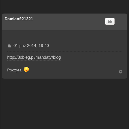
Damian921221
P
01 paź 2014, 19:40
o
s
http://3obieg.pl/mandaty/blog
t
Poczytaj
N
a
g
ó
r
ę