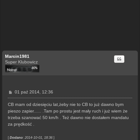
Marcin1981
Super Klubowicz
P
01 paź 2014, 12:36
o
s
CB mam od dziesięciu lat,żeby nie to CB to już dawno bym
t
pieszo zapier...... .Tam po prostu jest mały ruch i już wiem że
trzeba szanować 50 km/h . Też dawno nie dostałem mandatu
za prędkość .
[
Dodano
: 2014-10-01, 18:36
]