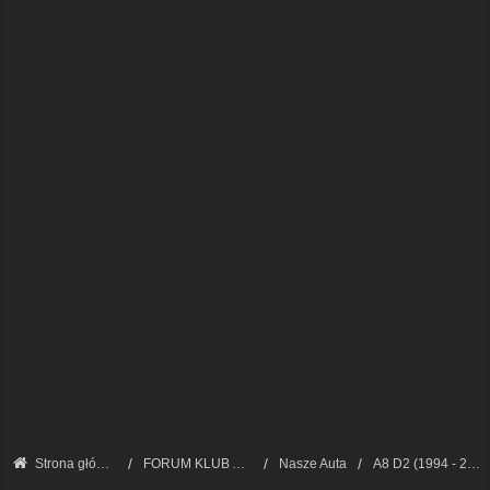
Strona główna
FORUM KLUB AUDI A8 - FORUM PODSTAWOWE
Nasze Auta
A8 D2 (1994 - 2002)