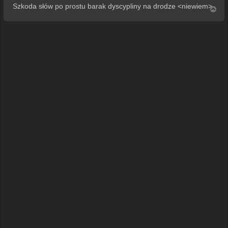
Szkoda słów po prostu barak dyscypliny na drodze <niewiem>
N
a
g
ó
r
ę