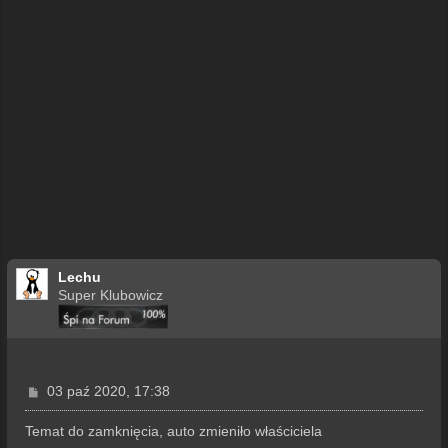
Lechu
Super Klubowicz
P
03 paź 2020, 17:38
o
s
Temat do zamknięcia, auto zmieniło właściciela
t