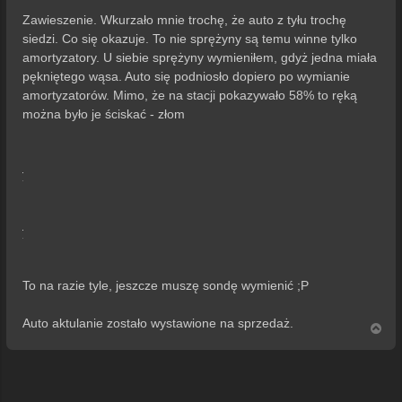
Zawieszenie. Wkurzało mnie trochę, że auto z tyłu trochę
siedzi. Co się okazuje. To nie sprężyny są temu winne tylko
amortyzatory. U siebie sprężyny wymieniłem, gdyż jedna miała
pękniętego wąsa. Auto się podniosło dopiero po wymianie
amortyzatorów. Mimo, że na stacji pokazywało 58% to ręką
można było je ściskać - złom
To na razie tyle, jeszcze muszę sondę wymienić ;P
Auto aktulanie zostało wystawione na sprzedaż.
N
a
g
ó
r
ę