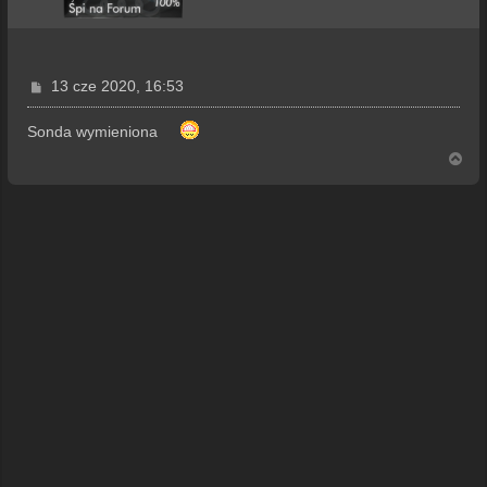
P
13 cze 2020, 16:53
o
s
Sonda wymieniona
t
N
a
g
ó
r
ę