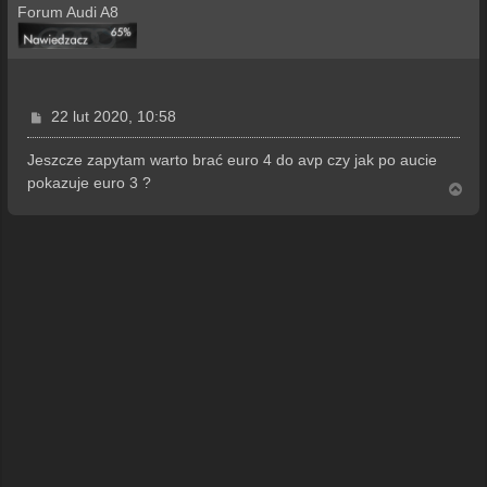
Forum Audi A8
P
22 lut 2020, 10:58
o
s
Jeszcze zapytam warto brać euro 4 do avp czy jak po aucie
t
pokazuje euro 3 ?
N
a
g
ó
r
ę