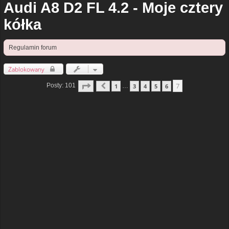
Audi A8 D2 FL 4.2 - Moje cztery
kółka
Regulamin forum
Zablokowany
Strona
7
Z
7
7
Posty: 101
1
3
4
5
6
…
Poprzednia