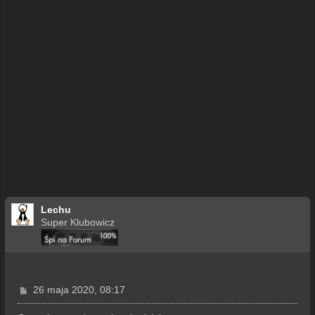
Lechu
Super Klubowicz
P
26 maja 2020, 08:17
o
s