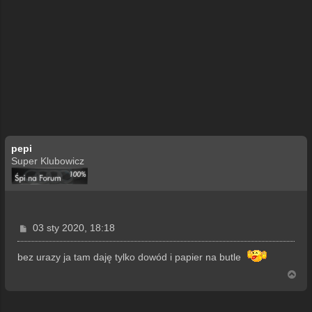
pepi
Super Klubowicz
P
03 sty 2020, 18:18
o
s
bez urazy ja tam daję tylko dowód i papier na butle
t
N
a
g
ó