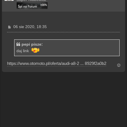
P
06 sie 2020, 18:35
o
s
t
pepi pisze:
daj link
https://www.otomoto.pl/oferta/audi-a8-2 ... 8929f2a0b2
N
a
g
ó
r
ę