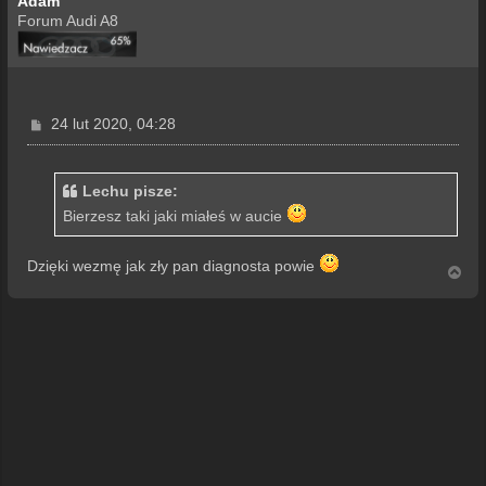
Adam
Forum Audi A8
P
24 lut 2020, 04:28
o
s
t
Lechu pisze:
Bierzesz taki jaki miałeś w aucie
Dzięki wezmę jak zły pan diagnosta powie
N
a
g
ó
r
ę