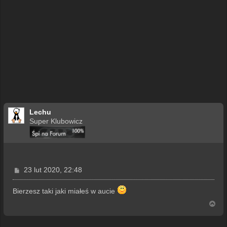
Lechu
Super Klubowicz
P
23 lut 2020, 22:48
o
s
Bierzesz taki jaki miałeś w aucie
t
N
a
g