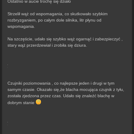
Ostatnio w aucie trochę się działo
t
Strzelił wąż od wspomagania, co skutkowało szybkim
rozbryzganiem, po całym dole silnika, litr płynu od
wspomagania.
Na szczęście, udało się szybko wąż ogarnąć i zabezpieczyć ,
stary wąż przerdzewiał i zrobiła się dziura.
Czujniki poziomowania , co najlepsze jeden i drugi w tym
samym czasie. Okazało się,że blacha mocująca czujnik z tyłu,
została zjedzona przez czas. Udało się znaleźć blachę w
dobrym stanie