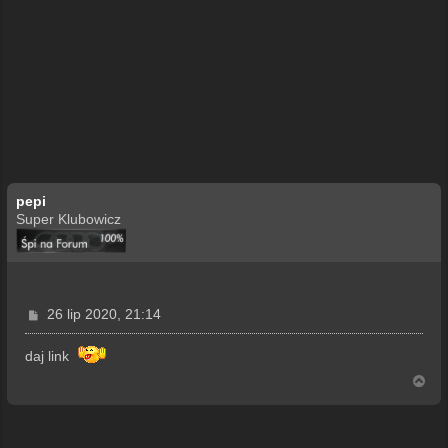
pepi
Super Klubowicz
P
26 lip 2020, 21:14
o
s
daj link
t
N
a
g
ó
r