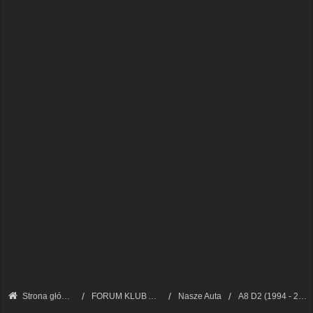
Strona główna
FORUM KLUB AUDI A8 - FORUM PODSTAWOWE
Nasze Auta
A8 D2 (1994 - 2002)