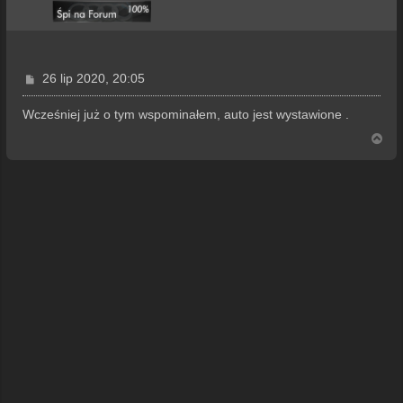
P
26 lip 2020, 20:05
o
s
Wcześniej już o tym wspominałem, auto jest wystawione .
t
N
a
g
ó
r
ę