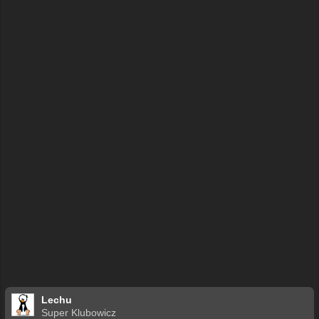
ę
Lechu
Super Klubowicz