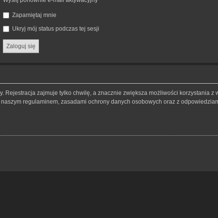
Wyślij ponownie e-mail aktywacyjny
Zapamiętaj mnie
Ukryj mój status podczas tej sesji
 Rejestracja zajmuje tylko chwilę, a znacznie zwiększa możliwości korzystania z 
 z naszym regulaminem, zasadami ochrony danych osobowych oraz z odpowiedziami 