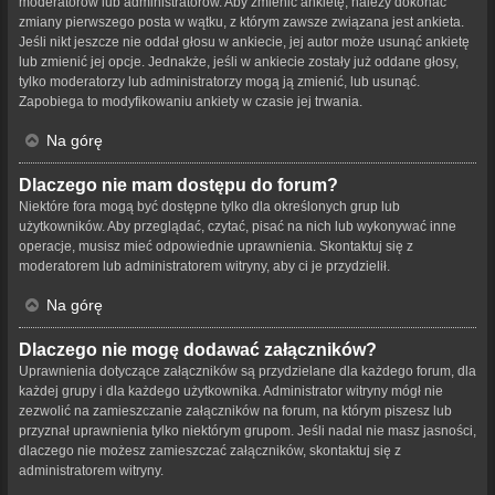
moderatorów lub administratorów. Aby zmienić ankietę, należy dokonać
zmiany pierwszego posta w wątku, z którym zawsze związana jest ankieta.
Jeśli nikt jeszcze nie oddał głosu w ankiecie, jej autor może usunąć ankietę
lub zmienić jej opcje. Jednakże, jeśli w ankiecie zostały już oddane głosy,
tylko moderatorzy lub administratorzy mogą ją zmienić, lub usunąć.
Zapobiega to modyfikowaniu ankiety w czasie jej trwania.
Na górę
Dlaczego nie mam dostępu do forum?
Niektóre fora mogą być dostępne tylko dla określonych grup lub
użytkowników. Aby przeglądać, czytać, pisać na nich lub wykonywać inne
operacje, musisz mieć odpowiednie uprawnienia. Skontaktuj się z
moderatorem lub administratorem witryny, aby ci je przydzielił.
Na górę
Dlaczego nie mogę dodawać załączników?
Uprawnienia dotyczące załączników są przydzielane dla każdego forum, dla
każdej grupy i dla każdego użytkownika. Administrator witryny mógł nie
zezwolić na zamieszczanie załączników na forum, na którym piszesz lub
przyznał uprawnienia tylko niektórym grupom. Jeśli nadal nie masz jasności,
dlaczego nie możesz zamieszczać załączników, skontaktuj się z
administratorem witryny.