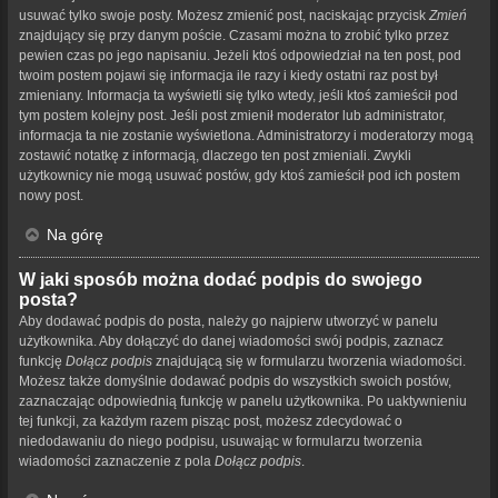
usuwać tylko swoje posty. Możesz zmienić post, naciskając przycisk
Zmień
znajdujący się przy danym poście. Czasami można to zrobić tylko przez
pewien czas po jego napisaniu. Jeżeli ktoś odpowiedział na ten post, pod
twoim postem pojawi się informacja ile razy i kiedy ostatni raz post był
zmieniany. Informacja ta wyświetli się tylko wtedy, jeśli ktoś zamieścił pod
tym postem kolejny post. Jeśli post zmienił moderator lub administrator,
informacja ta nie zostanie wyświetlona. Administratorzy i moderatorzy mogą
zostawić notatkę z informacją, dlaczego ten post zmieniali. Zwykli
użytkownicy nie mogą usuwać postów, gdy ktoś zamieścił pod ich postem
nowy post.
Na górę
W jaki sposób można dodać podpis do swojego
posta?
Aby dodawać podpis do posta, należy go najpierw utworzyć w panelu
użytkownika. Aby dołączyć do danej wiadomości swój podpis, zaznacz
funkcję
Dołącz podpis
znajdującą się w formularzu tworzenia wiadomości.
Możesz także domyślnie dodawać podpis do wszystkich swoich postów,
zaznaczając odpowiednią funkcję w panelu użytkownika. Po uaktywnieniu
tej funkcji, za każdym razem pisząc post, możesz zdecydować o
niedodawaniu do niego podpisu, usuwając w formularzu tworzenia
wiadomości zaznaczenie z pola
Dołącz podpis
.