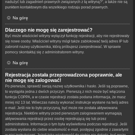
nadużyć lub zagadnień prawnych związanych z tą witryną?”, a także nie są
punktem kontaktowym dla wszelkiego rodzaju porad prawnych.
Na górę
Dlaczego nie mogę się zarejestrować?
Być może właściciel witryny wyłączył funkcję rejestracji, aby nie rejestrowały
się nowe osoby. Właściciel witryny mógł także zablokować twój adres IP lub
zabronił nazwy użytkownika, którą próbujesz zarejestrować. W sprawie
pomocy skontaktuj się z administratorem witryny.
Na górę
Rejestracja została przeprowadzona poprawnie, ale
nie mogę się zalogować!
Po pierwsze, sprawdź swoją nazwę użytkownika i hasło. Jeśli są poprawne,
to wystąpiła jedna z dwóch przyczyn. Pierwszą z nich może być włączona
funkcja COPPA, a w czasie rejestracji została podana informacja, że masz
mniej niż 13 lat. Wówczas należy wykonać instrukcje wysłane na twój adres
e-mail. Jeśli nie to było przyczyną, być może nie została aktywowana
rejestracja. Niektóre witryny przed pierwszym zalogowaniem wymagają
aktywowania rejestracji przez osobę rejestrującą się lub przez
administratora. Informacja o tym była wyświetlona podczas rejestracji. Jeśli
została wysłana do ciebie wiadomość e-mail, postępuj zgodnie z zawartymi