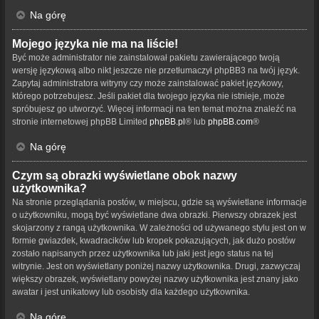
Na górę
Mojego języka nie ma na liście!
Być może administrator nie zainstalował pakietu zawierającego twoją
wersję językową albo nikt jeszcze nie przetłumaczył phpBB3 na twój język.
Zapytaj administratora witryny czy może zainstalować pakiet językowy,
którego potrzebujesz. Jeśli pakiet dla twojego języka nie istnieje, może
spróbujesz go utworzyć. Więcej informacji na ten temat można znaleźć na
stronie internetowej phpBB Limited
phpBB.pl
® lub
phpBB.com
®
Na górę
Czym są obrazki wyświetlane obok nazwy
użytkownika?
Na stronie przeglądania postów, w miejscu, gdzie są wyświetlane informacje
o użytkowniku, mogą być wyświetlane dwa obrazki. Pierwszy obrazek jest
skojarzony z rangą użytkownika. W zależności od używanego stylu jest on w
formie gwiazdek, kwadracików lub kropek pokazujących, jak dużo postów
zostało napisanych przez użytkownika lub jaki jest jego status na tej
witrynie. Jest on wyświetlany poniżej nazwy użytkownika. Drugi, zazwyczaj
większy obrazek, wyświetlany powyżej nazwy użytkownika jest znany jako
awatar i jest unikatowy lub osobisty dla każdego użytkownika.
Na górę