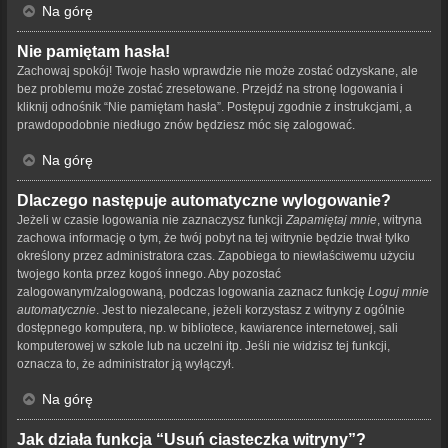
Na górę
Nie pamiętam hasła!
Zachowaj spokój! Twoje hasło wprawdzie nie może zostać odzyskane, ale
bez problemu może zostać zresetowane. Przejdź na stronę logowania i
kliknij odnośnik “Nie pamiętam hasła”. Postępuj zgodnie z instrukcjami, a
prawdopodobnie niedługo znów będziesz móc się zalogować.
Na górę
Dlaczego następuje automatyczne wylogowanie?
Jeżeli w czasie logowania nie zaznaczysz funkcji
Zapamiętaj mnie
, witryna
zachowa informację o tym, że twój pobyt na tej witrynie będzie trwał tylko
określony przez administratora czas. Zapobiega to niewłaściwemu użyciu
twojego konta przez kogoś innego. Aby pozostać
zalogowanym/zalogowaną, podczas logowania zaznacz funkcję
Loguj mnie
automatycznie
. Jest to niezalecane, jeżeli korzystasz z witryny z ogólnie
dostępnego komputera, np. w bibliotece, kawiarence internetowej, sali
komputerowej w szkole lub na uczelni itp. Jeśli nie widzisz tej funkcji,
oznacza to, że administrator ją wyłączył.
Na górę
Jak działa funkcja “Usuń ciasteczka witryny”?