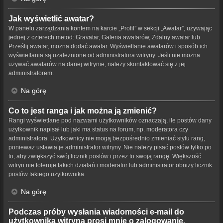
Jak wyświetlić awatar?
W panelu zarządzania kontem na karcie „Profil” w sekcji „Awatar”, używając
jednej z czterech metod: Gravatar, Galeria awatarów, Zdalny awatar lub
Prześlij awatar, można dodać awatar. Wyświetlanie awatarów i sposób ich
wyświetlania są uzależnione od administratora witryny. Jeśli nie można
używać awatarów na danej witrynie, należy skontaktować się z jej
administratorem.
Na górę
Co to jest ranga i jak można ją zmienić?
Rangi wyświetlane pod nazwami użytkowników oznaczają, ile postów dany
użytkownik napisał lub jaki ma status na forum, np. moderatora czy
administratora. Użytkownicy nie mogą bezpośrednio zmieniać stylu rang,
ponieważ ustawia je administrator witryny. Nie należy pisać postów tylko po
to, aby zwiększyć swój licznik postów i przez to swoją rangę. Większość
witryn nie toleruje takich działań i moderator lub administrator obniży licznik
postów takiego użytkownika.
Na górę
Podczas próby wysłania wiadomości e-mail do
użytkownika witryna prosi mnie o zalogowanie.