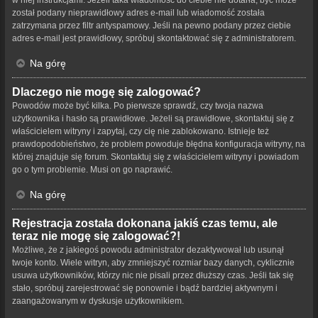
w niej instrukcjami. Jeżeli taka wiadomość do ciebie nie dotarła, być może
został podany nieprawidłowy adres e-mail lub wiadomość została
zatrzymana przez filtr antyspamowy. Jeśli na pewno podany przez ciebie
adres e-mail jest prawidłowy, spróbuj skontaktować się z administratorem.
Na górę
Dlaczego nie mogę się zalogować?
Powodów może być kilka. Po pierwsze sprawdź, czy twoja nazwa
użytkownika i hasło są prawidłowe. Jeżeli są prawidłowe, skontaktuj się z
właścicielem witryny i zapytaj, czy cię nie zablokowano. Istnieje też
prawdopodobieństwo, że problem powoduje błędna konfiguracja witryny, na
której znajduje się forum. Skontaktuj się z właścicielem witryny i powiadom
go o tym problemie. Musi on go naprawić.
Na górę
Rejestracja została dokonana jakiś czas temu, ale
teraz nie mogę się zalogować?!
Możliwe, że z jakiegoś powodu administrator dezaktywował lub usunął
twoje konto. Wiele witryn, aby zmniejszyć rozmiar bazy danych, cyklicznie
usuwa użytkowników, którzy nic nie pisali przez dłuższy czas. Jeśli tak się
stało, spróbuj zarejestrować się ponownie i bądź bardziej aktywnym i
zaangażowanym w dyskusje użytkownikiem.