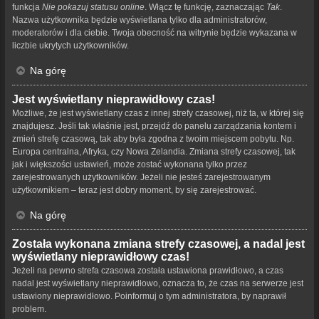
funkcja
Nie pokazuj statusu online
. Włącz tę funkcję, zaznaczając
Tak
.
Nazwa użytkownika będzie wyświetlana tylko dla administratorów,
moderatorów i dla ciebie. Twoja obecność na witrynie będzie wykazana w
liczbie ukrytych użytkowników.
Na górę
Jest wyświetlany nieprawidłowy czas!
Możliwe, że jest wyświetlany czas z innej strefy czasowej, niż ta, w której się
znajdujesz. Jeśli tak właśnie jest, przejdź do panelu zarządzania kontem i
zmień strefę czasową, tak aby była zgodna z twoim miejscem pobytu. Np.
Europa centralna, Afryka, czy Nowa Zelandia. Zmiana strefy czasowej, tak
jak i większości ustawień, może zostać wykonana tylko przez
zarejestrowanych użytkowników. Jeżeli nie jesteś zarejestrowanym
użytkownikiem – teraz jest dobry moment, by się zarejestrować.
Na górę
Została wykonana zmiana strefy czasowej, a nadal jest
wyświetlany nieprawidłowy czas!
Jeżeli na pewno strefa czasowa została ustawiona prawidłowo, a czas
nadal jest wyświetlany nieprawidłowo, oznacza to, że czas na serwerze jest
ustawiony nieprawidłowo. Poinformuj o tym administratora, by naprawił
problem.