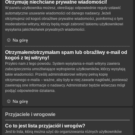
Otrzymuję niechciane prywatne wiadomości!
W panelu użytkownika możesz, określając odpowiednie reguły ustawić
automatyczne usuwanie wiadomości od danego nadawcy. Jeżeli
otrzymujesz od kogoś obraźliwe prywatne wiadomości, poinformuj o tym
moderatorów witryny, którzy będą mogli zabronić takiemu użytkownikowi
wysyłania jakichkolwiek prywatnych wiadomości.
Na górę
Otrzymałem/otrzymałam spam lub obraźliwy e-mail od
kogoś z tej witryny!
Przykro nam z tego powodu. System wysyłania e-maili witryny zawiera
zabezpieczenia umożliwiające wytropienie użytkowników, którzy wysyłają
takie wiadomości. Prześlij administratorowi witryny pełną kopię
otrzymanego e-maila – ważne, aby były w niej zawarte nagłówki, ponieważ
zawierają one informacje o nadawcy. Administrator będzie wówczas mógł
podjąć odpowiednie działania.
Na górę
Przyjaciele i wrogowie
Co to jest lista przyjaciół i wrogów?
Jest to lista, którą można użyć do organizowania różnych użytkowników