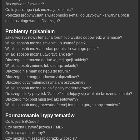
Jak wyświetlić awatar?
Co to jest ranga i jak można ją zmienić?
Podczas próby wysłania wiadomości e-mail do użytkownika witryna prosi
mnie o zalogowanie. Dlaczego?
Problemy z pisaniem
Jak utworzyć nowy temat na forum lub wysłać odpowiedź w temacie?
W jaki sposób można zmienić lub usunąć post?
W jaki sposób można dodać podpis do swojego posta?
W jaki sposób można utworzyć ankietę?
Dlaczego nie można dodać więcej opcji ankiety?
W jaki sposób zmienić lub usunąć ankietę?
Dlaczego nie mam dostępu do forum?
Dlaczego nie mogę dodawać załączników?
Dlaczego otrzymałem/otrzymałam ostrzeżenie?
W jaki sposób można zgłosić posty moderatorowi?
Do czego służy przycisk “Zapisz” znajdujący się w oknie tworzenia tematu?
Dlaczego mój post musi być akceptowany?
W jaki sposób mogę przesunąć swój temat na górę strony tematów?
Formatowanie i typy tematów
Co to jest BBCode?
Czy można używać języka HTML?
Co to są są emotikony?
Czy można umieszczać obrazki w poście?