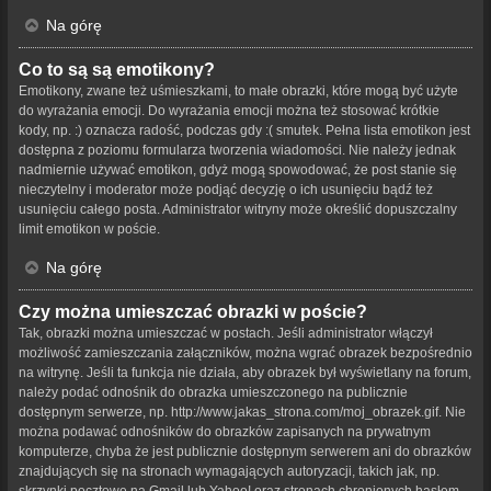
Na górę
Co to są są emotikony?
Emotikony, zwane też uśmieszkami, to małe obrazki, które mogą być użyte
do wyrażania emocji. Do wyrażania emocji można też stosować krótkie
kody, np. :) oznacza radość, podczas gdy :( smutek. Pełna lista emotikon jest
dostępna z poziomu formularza tworzenia wiadomości. Nie należy jednak
nadmiernie używać emotikon, gdyż mogą spowodować, że post stanie się
nieczytelny i moderator może podjąć decyzję o ich usunięciu bądź też
usunięciu całego posta. Administrator witryny może określić dopuszczalny
limit emotikon w poście.
Na górę
Czy można umieszczać obrazki w poście?
Tak, obrazki można umieszczać w postach. Jeśli administrator włączył
możliwość zamieszczania załączników, można wgrać obrazek bezpośrednio
na witrynę. Jeśli ta funkcja nie działa, aby obrazek był wyświetlany na forum,
należy podać odnośnik do obrazka umieszczonego na publicznie
dostępnym serwerze, np. http://www.jakas_strona.com/moj_obrazek.gif. Nie
można podawać odnośników do obrazków zapisanych na prywatnym
komputerze, chyba że jest publicznie dostępnym serwerem ani do obrazków
znajdujących się na stronach wymagających autoryzacji, takich jak, np.