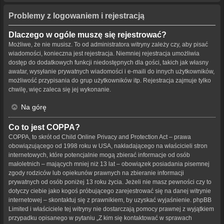
Problemy z logowaniem i rejestracją
Dlaczego w ogóle muszę się rejestrować?
Możliwe, że nie musisz. To od administratora witryny zależy czy, aby pisać
wiadomości, konieczna jest rejestracja. Niemniej rejestracja umożliwia
dostęp do dodatkowych funkcji niedostępnych dla gości, takich jak własny
awatar, wysyłanie prywatnych wiadomości i e-maili do innych użytkowników,
możliwość przypisania do grup użytkowników itp. Rejestracja zajmuje tylko
chwilę, więc zaleca się jej wykonanie.
Na górę
Co to jest COPPA?
COPPA, to skrót od Child Online Privacy and Protection Act – prawa
obowiązującego od 1998 roku w USA, nakładającego na właścicieli stron
internetowych, które potencjalnie mogą zbierać informacje od osób
małoletnich – mających mniej niż 13 lat – obowiązek posiadania pisemnej
zgody rodziców lub opiekunów prawnych na zbieranie informacji
prywatnych od osób poniżej 13 roku życia. Jeżeli nie masz pewności czy to
dotyczy ciebie jako kogoś próbującego zarejestrować się na danej witrynie
internetowej – skontaktuj się z prawnikiem, by uzyskać wyjaśnienie. phpBB
Limited i właściciele tej witryny nie dostarczają pomocy prawnej z wyjątkiem
przypadku opisanego w pytaniu „Z kim się kontaktować w sprawach