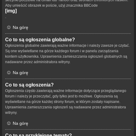
skrzynki pocztowe na Gmail lub Yahoo! oraz stronach chronionych hasłem.
Aby umieścić obrazek w poście, użyj znacznika BBCode
[img]
.
Na górę
Co to są ogłoszenia globalne?
Ogłoszenia globalne zawierają ważne informacje i należy zawsze je czytać.
Są one wyświetlane na górze każdego forum i w panelu zarządzania
kontem użytkownika. Uprawnienia zamieszczania ogłoszeń globalnych są
nadawane przez administratora witryny.
Na górę
Co to są ogłoszenia?
Ogłoszenia często zawierają ważne informacje dotyczące przeglądanego
forum i należy je przeczytać, gdy tylko jest to możliwe. Ogłoszenia są
wyświetlane na górze każdej strony forum, w którym zostały napisane.
Uprawnienia zamieszczania ogłoszeń są nadawane przez administratora
witryny.
Na górę
Co to są przyklejone tematy?