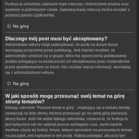
Funkcja ta umożliwia zapisanie kopii roboczej i dokończenie pisania oraz
wysłanie w późniejszym czasie. Zapisaną kopię roboczą można wczytać z
poziomu panelu użytkownika.
Na górę
Dlaczego mój post musi być akceptowany?
Administrator witryny mógł zadecydować, że posty na danym forum
wymagają przejrzenia przed publikacją. Jest również możliwe, że
administrator umieścił cię w grupie, która ma ograniczenia publikowania
postów polegające na konieczności ich akceptowania przez moderatorów
przed opublikowaniem na forum. Aby uzyskać więcej informacji, skontaktuj
się z administratorem witryny.
Na górę
W jaki sposób mogę przesunąć swój temat na górę
strony tematów?
Klikając odnośnik “Przesuń temat w górę”, znajdujący się w widoku tematu
zazwyczaj na dole strony, możesz przesunąć go na samą górę pierwszej
strony forum. Jeśli nie widać takiego odnośnika, oznacza to, że funkcja ta
jest wyłączona lub nie upłynął jeszcze wymagany czas, zanim będzie
możliwe użycie tej funkcji. Innym, łatwym sposobem na przesunięcie tematu
na początek, jest napisanie w nim posta. Należy pamiętać, aby przy tym