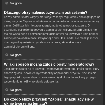
Na górę
Dlaczego otrzymałem/otrzymałam ostrzeżenie?
Każdy administrator witryny ma swoje zasady i regulaminy obowiązujące na
danej witrynie. Są one opublikowane i administrator zaleca zapoznanie się
z nimi. Jeśli ktoś ich nie przestrzegał, może otrzymać ostrzeżenie. O
udzieleniu ostrzeżenia decyduje administrator witryny. phpBB Limited nie
ma nic wspólnego z ostrzeżeniami udzielanymi na tej witrynie i nie ponosi
żadnej odpowiedzialności związanej z nimi. Jeśli nadal nie masz jasności,
dlaczego otrzymałeś/otrzymałaś ostrzeżenie, skontaktuj się z
administratorem witryny.
Na górę
W jaki sposób można zgłosić posty moderatorowi?
Jeśli administrator na to zezwolił, w prawym górnym rogu treści posta, który
chcesz zgłosić, powinien być widoczny odpowiedni przycisk. Naciśnięcie
tego przycisku spowoduje przeniesienie cię do formularza, który po jego
wypełnieniu umożliwi wysłanie zgłoszenia.
Na górę
Do czego służy przycisk “Zapisz” znajdujący się w
oknie tworzenia tematu?