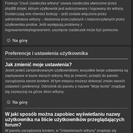
Funkcja “Usuń ciasteczka witryny” usuwa ciasteczka utworzone przez
phpBB dzięki, którym użytkownik jest autoryzowany i logowany do witryny.
Dostarczają one również funkcję – jeśli została włączona przez
administratora witryny – śledzenia przeczytanych i nieprzeczytanych przez
użytkownika postów. Jeśli występują problemy z
logowaniem/wylogowaniem, usunięcie ciasteczek może być pomocne.
Na górę
Preferencje i ustawienia użytkownika
Jak zmienić moje ustawienia?
Jeżeli jesteś zarejestrowanym użytkownikiem, wszystkie twoje ustawienia są
zapisywane w bazie danych witryny. Aby je zmienić, przejdź do panelu
zarządzania swoim kontem. W tym miejscu możesz dokonać zmian swoich
ustawień i preferencji. Odnośnik do panelu o nazwie “Moje konto” znajduje
się zazwyczaj na górze stron witryny.
Na górę
W jaki sposób można zapobiec wyświetlaniu nazwy
użytkownika na liście użytkowników przeglądających
forum?
W panelu zarządzania kontem, w “Ustawieniach witryny” znajduje się