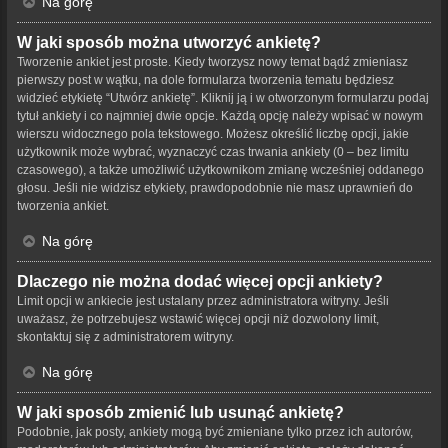
Na górę
W jaki sposób można utworzyć ankietę?
Tworzenie ankiet jest proste. Kiedy tworzysz nowy temat bądź zmieniasz
pierwszy post w wątku, na dole formularza tworzenia tematu będziesz
widzieć etykietę “Utwórz ankietę”. Kliknij ją i w otworzonym formularzu podaj
tytuł ankiety i co najmniej dwie opcje. Każdą opcję należy wpisać w nowym
wierszu widocznego pola tekstowego. Możesz określić liczbę opcji, jakie
użytkownik może wybrać, wyznaczyć czas trwania ankiety (0 – bez limitu
czasowego), a także umożliwić użytkownikom zmianę wcześniej oddanego
głosu. Jeśli nie widzisz etykiety, prawdopodobnie nie masz uprawnień do
tworzenia ankiet.
Na górę
Dlaczego nie można dodać więcej opcji ankiety?
Limit opcji w ankiecie jest ustalany przez administratora witryny. Jeśli
uważasz, że potrzebujesz wstawić więcej opcji niż dozwolony limit,
skontaktuj się z administratorem witryny.
Na górę
W jaki sposób zmienić lub usunąć ankietę?
Podobnie, jak posty, ankiety mogą być zmieniane tylko przez ich autorów,