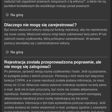
nadużyć lub zagadnień prawnych związanych z tą witryną?”, a także nie są
punktem kontaktowym dla wszelkiego rodzaju porad prawnych.
Na górę
Dlaczego nie mogę się zarejestrować?
Być może właściciel witryny wyłączył funkcję rejestracji, aby nie rejestrowały
się nowe osoby. Właściciel witryny mógł także zablokować twój adres IP lub
zabronił nazwy użytkownika, którą próbujesz zarejestrować. W sprawie
pomocy skontaktuj się z administratorem witryny.
Na górę
Rejestracja została przeprowadzona poprawnie, ale
nie mogę się zalogować!
Po pierwsze, sprawdź swoją nazwę użytkownika i hasło. Jeśli są poprawne,
to wystąpiła jedna z dwóch przyczyn. Pierwszą z nich może być włączona
funkcja COPPA, a w czasie rejestracji została podana informacja, że masz
mniej niż 13 lat. Wówczas należy wykonać instrukcje wysłane na twój adres
e-mail. Jeśli nie to było przyczyną, być może nie została aktywowana
rejestracja. Niektóre witryny przed pierwszym zalogowaniem wymagają
aktywowania rejestracji przez osobę rejestrującą się lub przez
administratora. Informacja o tym była wyświetlona podczas rejestracji. Jeśli
została wysłana do ciebie wiadomość e-mail, postępuj zgodnie z zawartymi