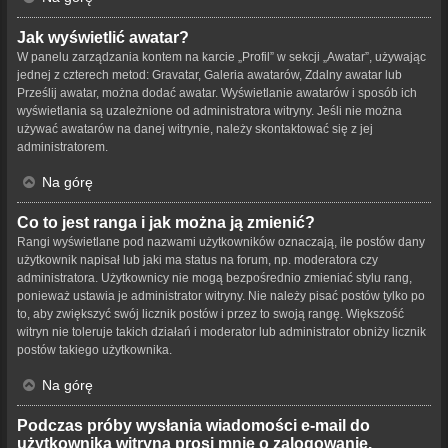
Jak wyświetlić awatar?
W panelu zarządzania kontem na karcie „Profil” w sekcji „Awatar”, używając
jednej z czterech metod: Gravatar, Galeria awatarów, Zdalny awatar lub
Prześlij awatar, można dodać awatar. Wyświetlanie awatarów i sposób ich
wyświetlania są uzależnione od administratora witryny. Jeśli nie można
używać awatarów na danej witrynie, należy skontaktować się z jej
administratorem.
Na górę
Co to jest ranga i jak można ją zmienić?
Rangi wyświetlane pod nazwami użytkowników oznaczają, ile postów dany
użytkownik napisał lub jaki ma status na forum, np. moderatora czy
administratora. Użytkownicy nie mogą bezpośrednio zmieniać stylu rang,
ponieważ ustawia je administrator witryny. Nie należy pisać postów tylko po
to, aby zwiększyć swój licznik postów i przez to swoją rangę. Większość
witryn nie toleruje takich działań i moderator lub administrator obniży licznik
postów takiego użytkownika.
Na górę
Podczas próby wysłania wiadomości e-mail do
użytkownika witryna prosi mnie o zalogowanie.