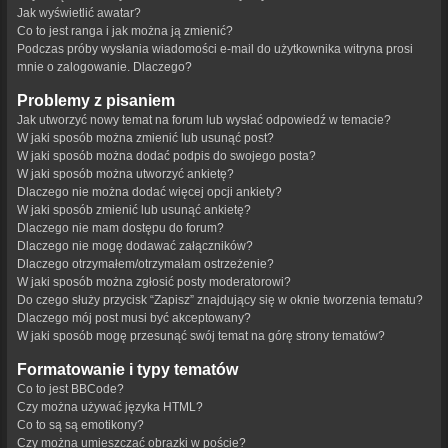
Jak wyświetlić awatar?
Co to jest ranga i jak można ją zmienić?
Podczas próby wysłania wiadomości e-mail do użytkownika witryna prosi
mnie o zalogowanie. Dlaczego?
Problemy z pisaniem
Jak utworzyć nowy temat na forum lub wysłać odpowiedź w temacie?
W jaki sposób można zmienić lub usunąć post?
W jaki sposób można dodać podpis do swojego posta?
W jaki sposób można utworzyć ankietę?
Dlaczego nie można dodać więcej opcji ankiety?
W jaki sposób zmienić lub usunąć ankietę?
Dlaczego nie mam dostępu do forum?
Dlaczego nie mogę dodawać załączników?
Dlaczego otrzymałem/otrzymałam ostrzeżenie?
W jaki sposób można zgłosić posty moderatorowi?
Do czego służy przycisk “Zapisz” znajdujący się w oknie tworzenia tematu?
Dlaczego mój post musi być akceptowany?
W jaki sposób mogę przesunąć swój temat na górę strony tematów?
Formatowanie i typy tematów
Co to jest BBCode?
Czy można używać języka HTML?
Co to są są emotikony?
Czy można umieszczać obrazki w poście?