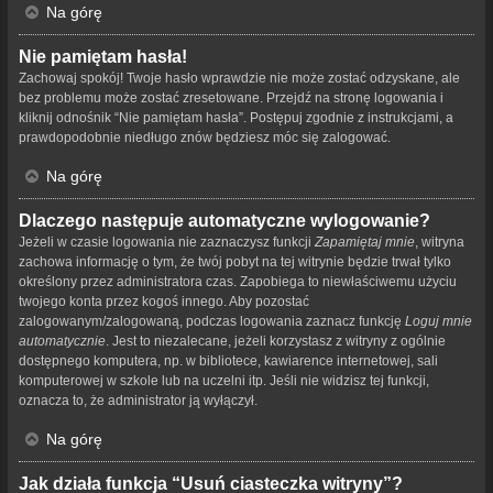
Na górę
Nie pamiętam hasła!
Zachowaj spokój! Twoje hasło wprawdzie nie może zostać odzyskane, ale
bez problemu może zostać zresetowane. Przejdź na stronę logowania i
kliknij odnośnik “Nie pamiętam hasła”. Postępuj zgodnie z instrukcjami, a
prawdopodobnie niedługo znów będziesz móc się zalogować.
Na górę
Dlaczego następuje automatyczne wylogowanie?
Jeżeli w czasie logowania nie zaznaczysz funkcji
Zapamiętaj mnie
, witryna
zachowa informację o tym, że twój pobyt na tej witrynie będzie trwał tylko
określony przez administratora czas. Zapobiega to niewłaściwemu użyciu
twojego konta przez kogoś innego. Aby pozostać
zalogowanym/zalogowaną, podczas logowania zaznacz funkcję
Loguj mnie
automatycznie
. Jest to niezalecane, jeżeli korzystasz z witryny z ogólnie
dostępnego komputera, np. w bibliotece, kawiarence internetowej, sali
komputerowej w szkole lub na uczelni itp. Jeśli nie widzisz tej funkcji,
oznacza to, że administrator ją wyłączył.
Na górę
Jak działa funkcja “Usuń ciasteczka witryny”?