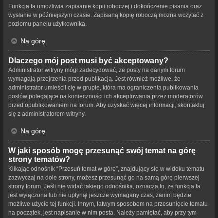
Funkcja ta umożliwia zapisanie kopii roboczej i dokończenie pisania oraz
wysłanie w późniejszym czasie. Zapisaną kopię roboczą można wczytać z
poziomu panelu użytkownika.
Na górę
Dlaczego mój post musi być akceptowany?
Administrator witryny mógł zadecydować, że posty na danym forum
wymagają przejrzenia przed publikacją. Jest również możliwe, że
administrator umieścił cię w grupie, która ma ograniczenia publikowania
postów polegające na konieczności ich akceptowania przez moderatorów
przed opublikowaniem na forum. Aby uzyskać więcej informacji, skontaktuj
się z administratorem witryny.
Na górę
W jaki sposób mogę przesunąć swój temat na górę
strony tematów?
Klikając odnośnik “Przesuń temat w górę”, znajdujący się w widoku tematu
zazwyczaj na dole strony, możesz przesunąć go na samą górę pierwszej
strony forum. Jeśli nie widać takiego odnośnika, oznacza to, że funkcja ta
jest wyłączona lub nie upłynął jeszcze wymagany czas, zanim będzie
możliwe użycie tej funkcji. Innym, łatwym sposobem na przesunięcie tematu
na początek, jest napisanie w nim posta. Należy pamiętać, aby przy tym