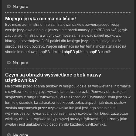
Na górę
Mojego języka nie ma na liście!
Być może administrator nie zainstalował pakietu zawierającego twoją
wersję językową albo nikt jeszcze nie przetłumaczył phpBB3 na twój język.
Zapytaj administratora witryny czy może zainstalować pakiet językowy,
którego potrzebujesz. Jeśli pakiet dla twojego języka nie istnieje, może
spróbujesz go utworzyć. Więcej informacji na ten temat można znaleźć na
stronie internetowej phpBB Limited
phpBB.pl
® lub
phpBB.com
®
Na górę
Czym są obrazki wyświetlane obok nazwy
użytkownika?
Na stronie przeglądania postów, w miejscu, gdzie są wyświetlane informacje
o użytkowniku, mogą być wyświetlane dwa obrazki. Pierwszy obrazek jest
skojarzony z rangą użytkownika. W zależności od używanego stylu jest on w
formie gwiazdek, kwadracików lub kropek pokazujących, jak dużo postów
zostało napisanych przez użytkownika lub jaki jest jego status na tej
witrynie. Jest on wyświetlany poniżej nazwy użytkownika. Drugi, zazwyczaj
większy obrazek, wyświetlany powyżej nazwy użytkownika jest znany jako
awatar i jest unikatowy lub osobisty dla każdego użytkownika.
Na górę