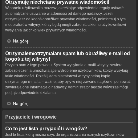
Otrzymuję niechciane prywatne wiadomości!
W panelu użytkownika możesz, określając odpowiednie reguły ustawić
automatyczne usuwanie wiadomości od danego nadawcy. Jeżeli
otrzymujesz od kogoś obraźliwe prywatne wiadomości, poinformuj o tym
moderatorów witryny, którzy będą mogli zabronić takiemu użytkownikowi
wysyłania jakichkolwiek prywatnych wiadomości.
Na górę
Otrzymałem/otrzymałam spam lub obraźliwy e-mail od
kogoś z tej witryny!
Przykro nam z tego powodu. System wysyłania e-maili witryny zawiera
zabezpieczenia umożliwiające wytropienie użytkowników, którzy wysyłają
takie wiadomości. Prześlij administratorowi witryny pełną kopię
otrzymanego e-maila – ważne, aby były w niej zawarte nagłówki, ponieważ
zawierają one informacje o nadawcy. Administrator będzie wówczas mógł
podjąć odpowiednie działania.
Na górę
Przyjaciele i wrogowie
Co to jest lista przyjaciół i wrogów?
Jest to lista, którą można użyć do organizowania różnych użytkowników