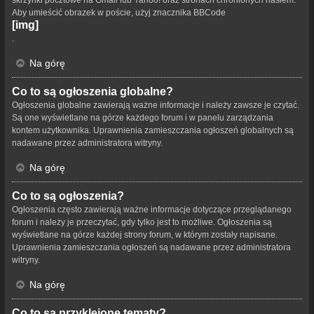
skrzynki pocztowe na Gmail lub Yahoo! oraz stronach chronionych hasłem.
Aby umieścić obrazek w poście, użyj znacznika BBCode
[img]
.
Na górę
Co to są ogłoszenia globalne?
Ogłoszenia globalne zawierają ważne informacje i należy zawsze je czytać.
Są one wyświetlane na górze każdego forum i w panelu zarządzania
kontem użytkownika. Uprawnienia zamieszczania ogłoszeń globalnych są
nadawane przez administratora witryny.
Na górę
Co to są ogłoszenia?
Ogłoszenia często zawierają ważne informacje dotyczące przeglądanego
forum i należy je przeczytać, gdy tylko jest to możliwe. Ogłoszenia są
wyświetlane na górze każdej strony forum, w którym zostały napisane.
Uprawnienia zamieszczania ogłoszeń są nadawane przez administratora
witryny.
Na górę
Co to są przyklejone tematy?