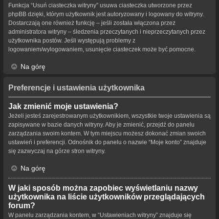
Funkcja “Usuń ciasteczka witryny” usuwa ciasteczka utworzone przez
phpBB dzięki, którym użytkownik jest autoryzowany i logowany do witryny.
Dostarczają one również funkcję – jeśli została włączona przez
administratora witryny – śledzenia przeczytanych i nieprzeczytanych przez
użytkownika postów. Jeśli występują problemy z
logowaniem/wylogowaniem, usunięcie ciasteczek może być pomocne.
Na górę
Preferencje i ustawienia użytkownika
Jak zmienić moje ustawienia?
Jeżeli jesteś zarejestrowanym użytkownikiem, wszystkie twoje ustawienia są
zapisywane w bazie danych witryny. Aby je zmienić, przejdź do panelu
zarządzania swoim kontem. W tym miejscu możesz dokonać zmian swoich
ustawień i preferencji. Odnośnik do panelu o nazwie “Moje konto” znajduje
się zazwyczaj na górze stron witryny.
Na górę
W jaki sposób można zapobiec wyświetlaniu nazwy
użytkownika na liście użytkowników przeglądających
forum?
W panelu zarządzania kontem, w “Ustawieniach witryny” znajduje się