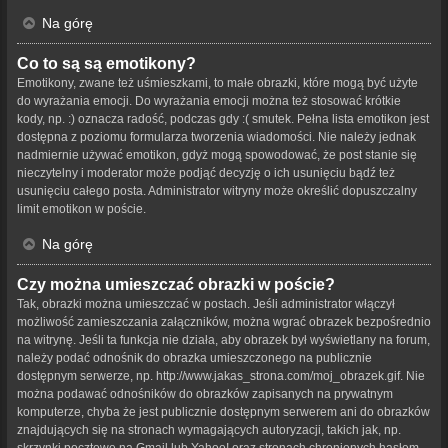
Na górę
Co to są są emotikony?
Emotikony, zwane też uśmieszkami, to małe obrazki, które mogą być użyte
do wyrażania emocji. Do wyrażania emocji można też stosować krótkie
kody, np. :) oznacza radość, podczas gdy :( smutek. Pełna lista emotikon jest
dostępna z poziomu formularza tworzenia wiadomości. Nie należy jednak
nadmiernie używać emotikon, gdyż mogą spowodować, że post stanie się
nieczytelny i moderator może podjąć decyzję o ich usunięciu bądź też
usunięciu całego posta. Administrator witryny może określić dopuszczalny
limit emotikon w poście.
Na górę
Czy można umieszczać obrazki w poście?
Tak, obrazki można umieszczać w postach. Jeśli administrator włączył
możliwość zamieszczania załączników, można wgrać obrazek bezpośrednio
na witrynę. Jeśli ta funkcja nie działa, aby obrazek był wyświetlany na forum,
należy podać odnośnik do obrazka umieszczonego na publicznie
dostępnym serwerze, np. http://www.jakas_strona.com/moj_obrazek.gif. Nie
można podawać odnośników do obrazków zapisanych na prywatnym
komputerze, chyba że jest publicznie dostępnym serwerem ani do obrazków
znajdujących się na stronach wymagających autoryzacji, takich jak, np.