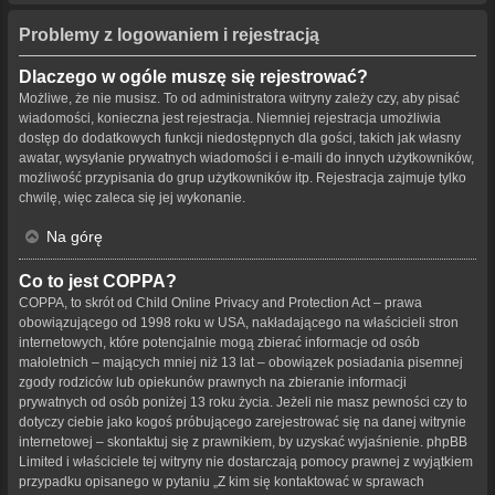
Problemy z logowaniem i rejestracją
Dlaczego w ogóle muszę się rejestrować?
Możliwe, że nie musisz. To od administratora witryny zależy czy, aby pisać
wiadomości, konieczna jest rejestracja. Niemniej rejestracja umożliwia
dostęp do dodatkowych funkcji niedostępnych dla gości, takich jak własny
awatar, wysyłanie prywatnych wiadomości i e-maili do innych użytkowników,
możliwość przypisania do grup użytkowników itp. Rejestracja zajmuje tylko
chwilę, więc zaleca się jej wykonanie.
Na górę
Co to jest COPPA?
COPPA, to skrót od Child Online Privacy and Protection Act – prawa
obowiązującego od 1998 roku w USA, nakładającego na właścicieli stron
internetowych, które potencjalnie mogą zbierać informacje od osób
małoletnich – mających mniej niż 13 lat – obowiązek posiadania pisemnej
zgody rodziców lub opiekunów prawnych na zbieranie informacji
prywatnych od osób poniżej 13 roku życia. Jeżeli nie masz pewności czy to
dotyczy ciebie jako kogoś próbującego zarejestrować się na danej witrynie
internetowej – skontaktuj się z prawnikiem, by uzyskać wyjaśnienie. phpBB
Limited i właściciele tej witryny nie dostarczają pomocy prawnej z wyjątkiem
przypadku opisanego w pytaniu „Z kim się kontaktować w sprawach