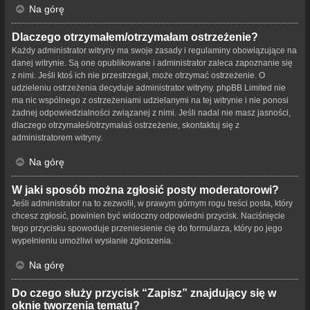
Na górę
Dlaczego otrzymałem/otrzymałam ostrzeżenie?
Każdy administrator witryny ma swoje zasady i regulaminy obowiązujące na
danej witrynie. Są one opublikowane i administrator zaleca zapoznanie się
z nimi. Jeśli ktoś ich nie przestrzegał, może otrzymać ostrzeżenie. O
udzieleniu ostrzeżenia decyduje administrator witryny. phpBB Limited nie
ma nic wspólnego z ostrzeżeniami udzielanymi na tej witrynie i nie ponosi
żadnej odpowiedzialności związanej z nimi. Jeśli nadal nie masz jasności,
dlaczego otrzymałeś/otrzymałaś ostrzeżenie, skontaktuj się z
administratorem witryny.
Na górę
W jaki sposób można zgłosić posty moderatorowi?
Jeśli administrator na to zezwolił, w prawym górnym rogu treści posta, który
chcesz zgłosić, powinien być widoczny odpowiedni przycisk. Naciśnięcie
tego przycisku spowoduje przeniesienie cię do formularza, który po jego
wypełnieniu umożliwi wysłanie zgłoszenia.
Na górę
Do czego służy przycisk “Zapisz” znajdujący się w
oknie tworzenia tematu?