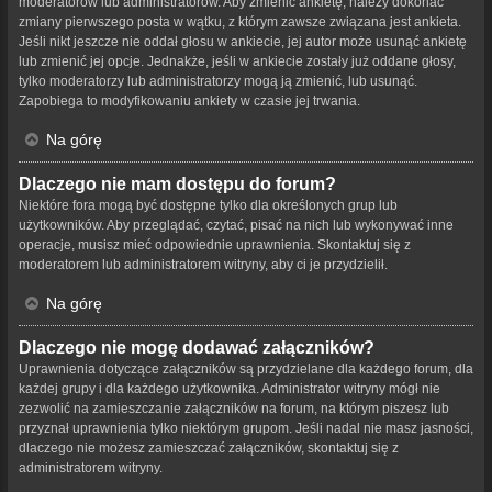
moderatorów lub administratorów. Aby zmienić ankietę, należy dokonać
zmiany pierwszego posta w wątku, z którym zawsze związana jest ankieta.
Jeśli nikt jeszcze nie oddał głosu w ankiecie, jej autor może usunąć ankietę
lub zmienić jej opcje. Jednakże, jeśli w ankiecie zostały już oddane głosy,
tylko moderatorzy lub administratorzy mogą ją zmienić, lub usunąć.
Zapobiega to modyfikowaniu ankiety w czasie jej trwania.
Na górę
Dlaczego nie mam dostępu do forum?
Niektóre fora mogą być dostępne tylko dla określonych grup lub
użytkowników. Aby przeglądać, czytać, pisać na nich lub wykonywać inne
operacje, musisz mieć odpowiednie uprawnienia. Skontaktuj się z
moderatorem lub administratorem witryny, aby ci je przydzielił.
Na górę
Dlaczego nie mogę dodawać załączników?
Uprawnienia dotyczące załączników są przydzielane dla każdego forum, dla
każdej grupy i dla każdego użytkownika. Administrator witryny mógł nie
zezwolić na zamieszczanie załączników na forum, na którym piszesz lub
przyznał uprawnienia tylko niektórym grupom. Jeśli nadal nie masz jasności,
dlaczego nie możesz zamieszczać załączników, skontaktuj się z
administratorem witryny.