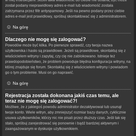
w niej instrukcjami. Jeżeli taka wiadomość do ciebie nie dotarła, być może
został podany nieprawidłowy adres e-mail lub wiadomość została
zatrzymana przez filtr antyspamowy. Jeśli na pewno podany przez ciebie
adres e-mail jest prawidłowy, spróbuj skontaktować się z administratorem.
Na górę
Dlaczego nie mogę się zalogować?
Powodów może być kilka. Po pierwsze sprawdź, czy twoja nazwa
użytkownika i hasło są prawidłowe. Jeżeli są prawidłowe, skontaktuj się z
właścicielem witryny i zapytaj, czy cię nie zablokowano. Istnieje też
prawdopodobieństwo, że problem powoduje błędna konfiguracja witryny, na
której znajduje się forum. Skontaktuj się z właścicielem witryny i powiadom
go o tym problemie. Musi on go naprawić.
Na górę
Rejestracja została dokonana jakiś czas temu, ale
teraz nie mogę się zalogować?!
Możliwe, że z jakiegoś powodu administrator dezaktywował lub usunął
twoje konto. Wiele witryn, aby zmniejszyć rozmiar bazy danych, cyklicznie
usuwa użytkowników, którzy nic nie pisali przez dłuższy czas. Jeśli tak się
stało, spróbuj zarejestrować się ponownie i bądź bardziej aktywnym i
zaangażowanym w dyskusje użytkownikiem.