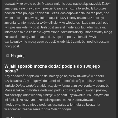
usuwać tylko swoje posty. Możesz zmienić post, naciskając przycisk
Zmień
znajdujący się przy danym poście. Czasami można to zrobić tylko przez
pewien czas po jego napisaniu. Jeżeli ktoś odpowiedział na ten post, pod
twoim postem pojawi się informacja ile razy i kiedy ostatni raz post był
zmieniany. Informacja ta wyświetli się tylko wtedy, jeśli ktoś zamieścił pod
tym postem kolejny post. Jeśli post zmienił moderator lub administrator,
informacja ta nie zostanie wyświetlona. Administratorzy i moderatorzy mogą
zostawić notatkę z informacją, dlaczego ten post zmieniali. Zwykli
użytkownicy nie mogą usuwać postów, gdy ktoś zamieścił pod ich postem
nowy post.
Na górę
W jaki sposób można dodać podpis do swojego
posta?
Aby dodawać podpis do posta, należy go najpierw utworzyć w panelu
użytkownika. Aby dołączyć do danej wiadomości swój podpis, zaznacz
funkcję
Dołącz podpis
znajdującą się w formularzu tworzenia wiadomości.
Możesz także domyślnie dodawać podpis do wszystkich swoich postów,
zaznaczając odpowiednią funkcję w panelu użytkownika. Po uaktywnieniu
tej funkcji, za każdym razem pisząc post, możesz zdecydować o
niedodawaniu do niego podpisu, usuwając w formularzu tworzenia
wiadomości zaznaczenie z pola
Dołącz podpis
.