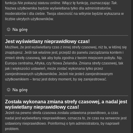
funkcja
Nie pokazuj statusu online
. Włącz tę funkcję, zaznaczając
Tak
.
Nazwa użytkownika będzie wyświetlana tylko dla administratorów,
moderatorów i dla ciebie. Twoja obecność na witrynie będzie wykazana w
liczbie ukrytych użytkowników.
Na górę
Jest wyświetlany nieprawidłowy czas!
Możliwe, że jest wyświetlany czas z innej strefy czasowej, niż ta, w której się
znajdujesz. Jeśli tak właśnie jest, przejdź do panelu zarządzania kontem i
zmień strefę czasową, tak aby była zgodna z twoim miejscem pobytu. Np.
Europa centralna, Afryka, czy Nowa Zelandia. Zmiana strefy czasowej, tak
jak i większości ustawień, może zostać wykonana tylko przez
zarejestrowanych użytkowników. Jeżeli nie jesteś zarejestrowanym
użytkownikiem – teraz jest dobry moment, by się zarejestrować.
Na górę
Została wykonana zmiana strefy czasowej, a nadal jest
wyświetlany nieprawidłowy czas!
Jeżeli na pewno strefa czasowa została ustawiona prawidłowo, a czas
nadal jest wyświetlany nieprawidłowo, oznacza to, że czas na serwerze jest
ustawiony nieprawidłowo. Poinformuj o tym administratora, by naprawił
problem.