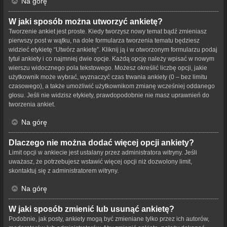
Na górę
W jaki sposób można utworzyć ankietę?
Tworzenie ankiet jest proste. Kiedy tworzysz nowy temat bądź zmieniasz
pierwszy post w wątku, na dole formularza tworzenia tematu będziesz
widzieć etykietę “Utwórz ankietę”. Kliknij ją i w otworzonym formularzu podaj
tytuł ankiety i co najmniej dwie opcje. Każdą opcję należy wpisać w nowym
wierszu widocznego pola tekstowego. Możesz określić liczbę opcji, jakie
użytkownik może wybrać, wyznaczyć czas trwania ankiety (0 – bez limitu
czasowego), a także umożliwić użytkownikom zmianę wcześniej oddanego
głosu. Jeśli nie widzisz etykiety, prawdopodobnie nie masz uprawnień do
tworzenia ankiet.
Na górę
Dlaczego nie można dodać więcej opcji ankiety?
Limit opcji w ankiecie jest ustalany przez administratora witryny. Jeśli
uważasz, że potrzebujesz wstawić więcej opcji niż dozwolony limit,
skontaktuj się z administratorem witryny.
Na górę
W jaki sposób zmienić lub usunąć ankietę?
Podobnie, jak posty, ankiety mogą być zmieniane tylko przez ich autorów,