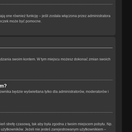
ją one również funkcję – jeśli została włączona przez administratora
steczek może być pomocne.
arządzania swoim kontem. W tym miejscu możesz dokonać zmian swoich
um?
ownika będzie wyświetlana tylko dla administratorów, moderatorów i
 zmień strefę czasową, tak aby była zgodna z twoim miejscem pobytu. Np.
h użytkowników. Jeżeli nie jesteś zarejestrowanym użytkownikiem –