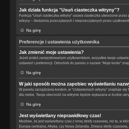
Jak działa funkcja “Usuń ciasteczka witryny”?
Funkcja “Usuń ciasteczka witryny” usuwa ciasteczka utworzone przez p
witryny – śledzenia przeczytanych i nieprzeczytanych przez użytkow
Na górę
Preferencje i ustawienia użytkownika
Jak zmienić moje ustawienia?
Jeżeli jesteś zarejestrowanym użytkownikiem, wszystkie twoje ustaw
ustawień i preferencji. Odnośnik do panelu o nazwie “Moje konto” znaj
Na górę
W jaki sposób można zapobiec wyświetlaniu nazwy
W panelu zarządzania kontem, w “Ustawieniach witryny” znajduje się 
dla ciebie. Twoja obecność na witrynie będzie wykazana w liczbie ukr
Na górę
Jest wyświetlany nieprawidłowy czas!
Możliwe, że jest wyświetlany czas z innej strefy czasowej, niż ta, w kt
Europa centralna, Afryka, czy Nowa Zelandia. Zmiana strefy czasowej,