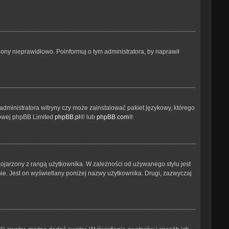
ony nieprawidłowo. Poinformuj o tym administratora, by naprawił
administratora witryny czy może zainstalować pakiet językowy, którego
etowej phpBB Limited
phpBB.pl
® lub
phpBB.com
®
kojarzony z rangą użytkownika. W zależności od używanego stylu jest
nie. Jest on wyświetlany poniżej nazwy użytkownika. Drugi, zazwyczaj