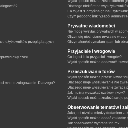
W jaki sposób można zostać liderem g
 zalogować?!
Dlaczego niektóre nazwy użytkowników
Co to jest “Domyślna grupa użytkownik
Czym jest odnośnik “Zespół administra
Prywatne wiadomości
Nie mogę wysyłać prywatnych wiadomo
Otrzymuję niechciane prywatne wiado
ście użytkowników przeglądających
Otrzymałem/otrzymałam spam lub obraźl
Przyjaciele i wrogowie
Co to jest lista przyjaciół i wrogów?
ieprawidłowy czas!
W jaki sposób można dodawać/usuwać u
Przeszukiwanie forów
W jaki sposób można przeszukiwać fo
Dlaczego moje wyszukiwanie nie zwr
rosi mnie o zalogowanie. Dlaczego?
Dlaczego moje wyszukiwanie zwraca p
Jak można wyszukać użytkowników?
W jaki sposób można znaleźć swoje pos
Obserwowanie tematów i za
Jaka jest różnica między dodaniem z
W jaki sposób można dodać zakładkę 
Jak obserwować wybrane forum?