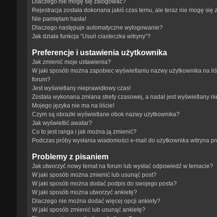
Dlaczego nie mogę się zalogować?
Rejestracja została dokonana jakiś czas temu, ale teraz nie mogę się
Nie pamiętam hasła!
Dlaczego następuje automatyczne wylogowanie?
Jak działa funkcja “Usuń ciasteczka witryny”?
Preferencje i ustawienia użytkownika
Jak zmienić moje ustawienia?
W jaki sposób można zapobiec wyświetlaniu nazwy użytkownika na li
forum?
Jest wyświetlany nieprawidłowy czas!
Została wykonana zmiana strefy czasowej, a nadal jest wyświetlany n
Mojego języka nie ma na liście!
Czym są obrazki wyświetlane obok nazwy użytkownika?
Jak wyświetlić awatar?
Co to jest ranga i jak można ją zmienić?
Podczas próby wysłania wiadomości e-mail do użytkownika witryna p
Problemy z pisaniem
Jak utworzyć nowy temat na forum lub wysłać odpowiedź w temacie?
W jaki sposób można zmienić lub usunąć post?
W jaki sposób można dodać podpis do swojego posta?
W jaki sposób można utworzyć ankietę?
Dlaczego nie można dodać więcej opcji ankiety?
W jaki sposób zmienić lub usunąć ankietę?