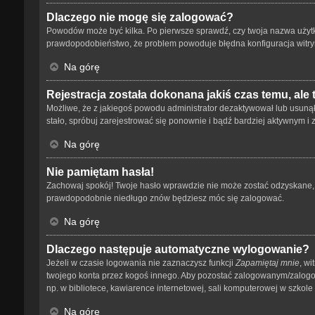
Dlaczego nie mogę się zalogować?
Powodów może być kilka. Po pierwsze sprawdź, czy twoja nazwa użytkown
prawdopodobieństwo, że problem powoduje błędna konfiguracja witryny,
Na górę
Rejestracja została dokonana jakiś czas temu, ale
Możliwe, że z jakiegoś powodu administrator dezaktywował lub usunął tw
stało, spróbuj zarejestrować się ponownie i bądź bardziej aktywnym
Na górę
Nie pamiętam hasła!
Zachowaj spokój! Twoje hasło wprawdzie nie może zostać odzyskane, a
prawdopodobnie niedługo znów będziesz móc się zalogować.
Na górę
Dlaczego następuje automatyczne wylogowanie?
Jeżeli w czasie logowania nie zaznaczysz funkcji
Zapamiętaj mnie
, wi
twojego konta przez kogoś innego. Aby pozostać zalogowanym/zalog
np. w bibliotece, kawiarence internetowej, sali komputerowej w szkole lub
Na górę