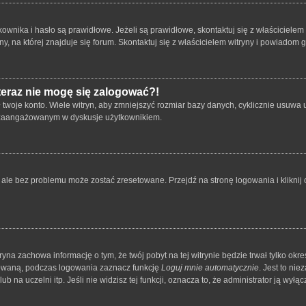
ika i hasło są prawidłowe. Jeżeli są prawidłowe, skontaktuj się z właścicielem wit
 na której znajduje się forum. Skontaktuj się z właścicielem witryny i powiadom 
 teraz nie mogę się zalogować?!
oje konto. Wiele witryn, aby zmniejszyć rozmiar bazy danych, cyklicznie usuwa użyt
 i zaangażowanym w dyskusje użytkownikiem.
le bez problemu może zostać zresetowane. Przejdź na stronę logowania i kliknij o
tryna zachowa informację o tym, że twój pobyt na tej witrynie będzie trwał tylko o
owaną, podczas logowania zaznacz funkcję
Loguj mnie automatycznie
. Jest to ni
 na uczelni itp. Jeśli nie widzisz tej funkcji, oznacza to, że administrator ją wyłącz