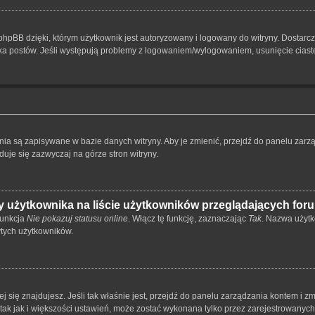
hpBB dzięki, którym użytkownik jest autoryzowany i logowany do witryny. Dostarcza
nika postów. Jeśli występują problemy z logowaniem/wylogowaniem, usunięcie cia
ienia są zapisywane w bazie danych witryny. Aby je zmienić, przejdź do panelu z
duje się zazwyczaj na górze stron witryny.
 użytkownika na liście użytkowników przeglądających for
funkcja
Nie pokazuj statusu online
. Włącz tę funkcję, zaznaczając
Tak
. Nazwa użytk
ytych użytkowników.
órej się znajdujesz. Jeśli tak właśnie jest, przejdź do panelu zarządzania kontem i
 tak jak i większości ustawień, może zostać wykonana tylko przez zarejestrowanyc