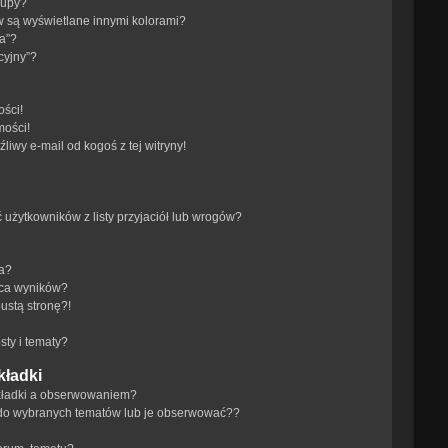
rupy?
 są wyświetlane innymi kolorami?
a”?
cyjny”?
ści!
mości!
iwy e-mail od kogoś z tej witryny!
żytkowników z listy przyjaciół lub wrogów?
ra?
aca wyników?
ustą stronę?!
ty i tematy?
kładki
akładki a obserwowaniem?
do wybranych tematów lub je obserwować??