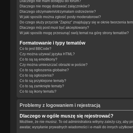
Dlaczego nie mam dostępu do forum?
Dlaczego nie mogę dodawać załączników?
Dlaczego otrzymałem/otrzymałam ostrzeżenie?
W jaki sposób można zgłosić posty moderatorowi?
Do czego służy przycisk “Zapisz” znajdujący się w oknie tworzenia te
Dlaczego mój post musi być akceptowany?
W jaki sposób mogę przesunąć swój temat na górę strony tematów?
Formatowanie i typy tematów
Co to jest BBCode?
Czy można używać języka HTML?
Co to są są emotikony?
Czy można umieszczać obrazki w poście?
Co to są ogłoszenia globalne?
Co to są ogłoszenia?
Co to są przyklejone tematy?
Co to są zamknięte tematy?
Co to są ikony tematu?
Problemy z logowaniem i rejestracją
Dlaczego w ogóle muszę się rejestrować?
Możliwe, że nie musisz. To od administratora witryny zależy czy, aby p
awatar, wysyłanie prywatnych wiadomości i e-maili do innych użytkowni