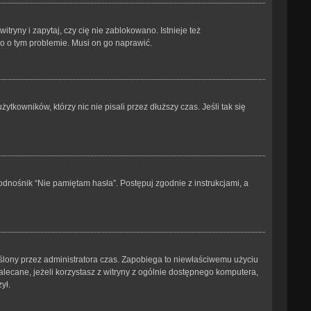
ryny i zapytaj, czy cię nie zablokowano. Istnieje też
go o tym problemie. Musi on go naprawić.
kowników, którzy nic nie pisali przez dłuższy czas. Jeśli tak się
dnośnik “Nie pamiętam hasła”. Postępuj zgodnie z instrukcjami, a
kreślony przez administratora czas. Zapobiega to niewłaściwemu użyciu
ezalecane, jeżeli korzystasz z witryny z ogólnie dostępnego komputera,
ył.