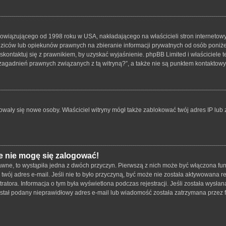
bowiązującego od 1998 roku w USA, nakładającego na właścicieli stron internetowy
iców lub opiekunów prawnych na zbieranie informacji prywatnych od osób poniżej 1
skontaktuj się z prawnikiem, by uzyskać wyjaśnienie. phpBB Limited i właściciele 
zagadnień prawnych związanych z tą witryną?”, a także nie są punktem kontaktow
strowały się nowe osoby. Właściciel witryny mógł także zablokować twój adres IP lu
e nie mogę się zalogować!
wne, to wystąpiła jedna z dwóch przyczyn. Pierwszą z nich może być włączona funk
twój adres e-mail. Jeśli nie to było przyczyną, być może nie została aktywowana
tratora. Informacja o tym była wyświetlona podczas rejestracji. Jeśli została wysł
został podany nieprawidłowy adres e-mail lub wiadomość została zatrzymana przez f