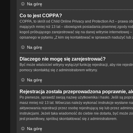
Na górę
Co to jest COPPA?
COPPA, to skrót od Child Online Privacy and Protection Act – prawa o
mających mniej niż 13 lat – obowiązek posiadania pisemnej zgody rodz
kogoś próbującego zarejestrować się na danej witrynie internetowej – 
opisanego w pytaniu „Z kim się kontaktować w sprawach nadużyć lub 
Na górę
Dlaczego nie mogę się zarejestrować?
Być może właściciel witryny wyłączył funkcję rejestracji, aby nie reje
pomocy skontaktuj się z administratorem witryny.
Na górę
Rejestracja została przeprowadzona poprawnie, al
Po pierwsze, sprawdź swoją nazwę użytkownika i hasło. Jeśli są popra
masz mniej niż 13 lat. Wówczas należy wykonać instrukcje wysłane na 
aktywowania rejestracji przez osobę rejestrującą się lub przez adminis
instrukcjami. Jeżeli taka wiadomość do ciebie nie dotarła, być może 
jest prawidłowy, spróbuj skontaktować się z administratorem.
Na górę