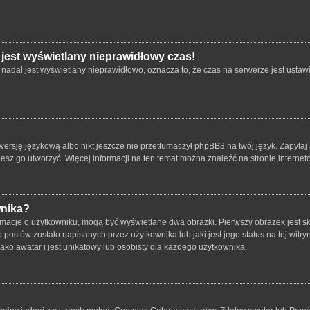
 jest wyświetlany nieprawidłowy czas!
nadal jest wyświetlany nieprawidłowo, oznacza to, że czas na serwerze jest ustawi
ersję językową albo nikt jeszcze nie przetłumaczył phpBB3 na twój język. Zapytaj 
bujesz go utworzyć. Więcej informacji na ten temat można znaleźć na stronie intern
wnika?
rmacje o użytkowniku, mogą być wyświetlane dwa obrazki. Pierwszy obrazek jest s
ostów zostało napisanych przez użytkownika lub jaki jest jego status na tej witry
ko awatar i jest unikatowy lub osobisty dla każdego użytkownika.