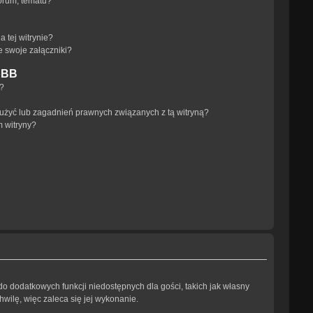
orum, tematu?
 tej witrynie?
e swoje załączniki?
pBB
a?
użyć lub zagadnień prawnych związanych z tą witryną?
m witryny?
 do dodatkowych funkcji niedostępnych dla gości, takich jak własny
wilę, więc zaleca się jej wykonanie.