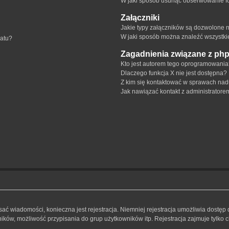
W jaki sposób usunąć obserwowanie f
Załączniki
Jakie typy załączników są dozwolone na
W jaki sposób można znaleźć wszystki
matu?
Zagadnienia związane z ph
Kto jest autorem tego oprogramowani
Dlaczego funkcja X nie jest dostępna?
Z kim się kontaktować w sprawach nad
Jak nawiązać kontakt z administratore
isać wiadomości, konieczna jest rejestracja. Niemniej rejestracja umożliwia dostęp
ków, możliwość przypisania do grup użytkowników itp. Rejestracja zajmuje tylko ch