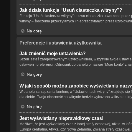
Jak działa funkcja “Usuń ciasteczka witryny”?
Funkcja “Usuń ciasteczka witryny” usuwa ciasteczka utworzone przez p
witryny – śledzenia przeczytanych i nieprzeczytanych przez użytkow
Na górę
Preferencje i ustawienia użytkownika
Jak zmienić moje ustawienia?
Jeżeli jesteś zarejestrowanym użytkownikiem, wszystkie twoje ustaw
ustawień i preferencji. Odnośnik do panelu o nazwie “Moje konto” znaj
Na górę
W jaki sposób można zapobiec wyświetlaniu nazwy
W panelu zarządzania kontem, w “Ustawieniach witryny” znajduje się 
dla ciebie. Twoja obecność na witrynie będzie wykazana w liczbie ukr
Na górę
Jest wyświetlany nieprawidłowy czas!
Możliwe, że jest wyświetlany czas z innej strefy czasowej, niż ta, w kt
Europa centralna, Afryka, czy Nowa Zelandia. Zmiana strefy czasowej,