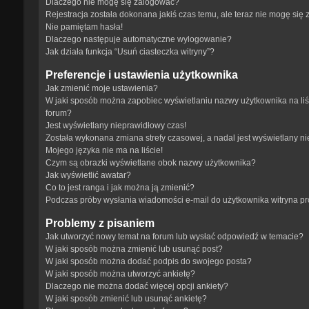
Dlaczego nie mogę się zalogować?
Rejestracja została dokonana jakiś czas temu, ale teraz nie mogę się
Nie pamiętam hasła!
Dlaczego następuje automatyczne wylogowanie?
Jak działa funkcja “Usuń ciasteczka witryny”?
Preferencje i ustawienia użytkownika
Jak zmienić moje ustawienia?
W jaki sposób można zapobiec wyświetlaniu nazwy użytkownika na li
forum?
Jest wyświetlany nieprawidłowy czas!
Została wykonana zmiana strefy czasowej, a nadal jest wyświetlany n
Mojego języka nie ma na liście!
Czym są obrazki wyświetlane obok nazwy użytkownika?
Jak wyświetlić awatar?
Co to jest ranga i jak można ją zmienić?
Podczas próby wysłania wiadomości e-mail do użytkownika witryna p
Problemy z pisaniem
Jak utworzyć nowy temat na forum lub wysłać odpowiedź w temacie?
W jaki sposób można zmienić lub usunąć post?
W jaki sposób można dodać podpis do swojego posta?
W jaki sposób można utworzyć ankietę?
Dlaczego nie można dodać więcej opcji ankiety?
W jaki sposób zmienić lub usunąć ankietę?