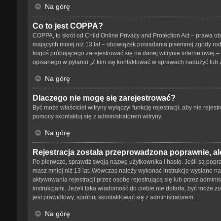
Na górę
Co to jest COPPA?
COPPA, to skrót od Child Online Privacy and Protection Act – prawa o
mających mniej niż 13 lat – obowiązek posiadania pisemnej zgody rodz
kogoś próbującego zarejestrować się na danej witrynie internetowej – 
opisanego w pytaniu „Z kim się kontaktować w sprawach nadużyć lub 
Na górę
Dlaczego nie mogę się zarejestrować?
Być może właściciel witryny wyłączył funkcję rejestracji, aby nie reje
pomocy skontaktuj się z administratorem witryny.
Na górę
Rejestracja została przeprowadzona poprawnie, al
Po pierwsze, sprawdź swoją nazwę użytkownika i hasło. Jeśli są popra
masz mniej niż 13 lat. Wówczas należy wykonać instrukcje wysłane na 
aktywowania rejestracji przez osobę rejestrującą się lub przez adminis
instrukcjami. Jeżeli taka wiadomość do ciebie nie dotarła, być może 
jest prawidłowy, spróbuj skontaktować się z administratorem.
Na górę