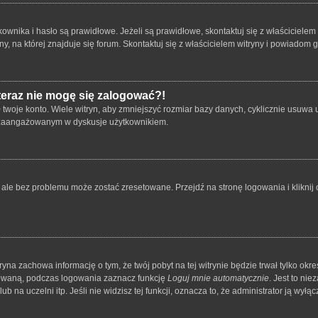
ika i hasło są prawidłowe. Jeżeli są prawidłowe, skontaktuj się z właścicielem wit
 na której znajduje się forum. Skontaktuj się z właścicielem witryny i powiadom 
 teraz nie mogę się zalogować?!
oje konto. Wiele witryn, aby zmniejszyć rozmiar bazy danych, cyklicznie usuwa użyt
 i zaangażowanym w dyskusje użytkownikiem.
le bez problemu może zostać zresetowane. Przejdź na stronę logowania i kliknij o
tryna zachowa informację o tym, że twój pobyt na tej witrynie będzie trwał tylko o
owaną, podczas logowania zaznacz funkcję
Loguj mnie automatycznie
. Jest to ni
 na uczelni itp. Jeśli nie widzisz tej funkcji, oznacza to, że administrator ją wyłącz