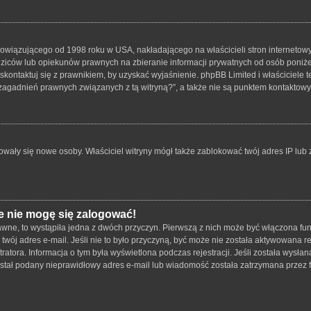
bowiązującego od 1998 roku w USA, nakładającego na właścicieli stron internetowy
iców lub opiekunów prawnych na zbieranie informacji prywatnych od osób poniżej 1
skontaktuj się z prawnikiem, by uzyskać wyjaśnienie. phpBB Limited i właściciele 
zagadnień prawnych związanych z tą witryną?”, a także nie są punktem kontaktow
strowały się nowe osoby. Właściciel witryny mógł także zablokować twój adres IP lu
e nie mogę się zalogować!
wne, to wystąpiła jedna z dwóch przyczyn. Pierwszą z nich może być włączona funk
twój adres e-mail. Jeśli nie to było przyczyną, być może nie została aktywowana
tratora. Informacja o tym była wyświetlona podczas rejestracji. Jeśli została wysł
został podany nieprawidłowy adres e-mail lub wiadomość została zatrzymana przez f