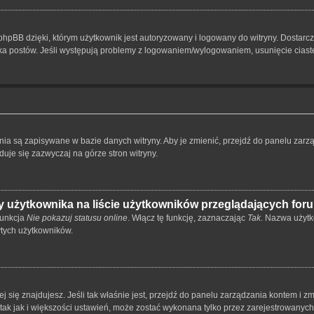
hpBB dzięki, którym użytkownik jest autoryzowany i logowany do witryny. Dostarcza
nika postów. Jeśli występują problemy z logowaniem/wylogowaniem, usunięcie cia
ienia są zapisywane w bazie danych witryny. Aby je zmienić, przejdź do panelu z
duje się zazwyczaj na górze stron witryny.
 użytkownika na liście użytkowników przeglądających for
funkcja
Nie pokazuj statusu online
. Włącz tę funkcję, zaznaczając
Tak
. Nazwa użytk
ytych użytkowników.
órej się znajdujesz. Jeśli tak właśnie jest, przejdź do panelu zarządzania kontem i
 tak jak i większości ustawień, może zostać wykonana tylko przez zarejestrowanyc