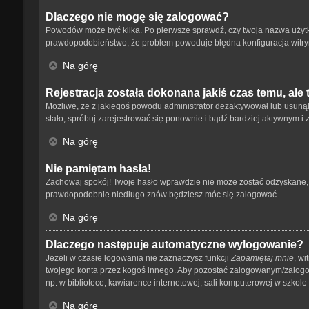
Dlaczego nie mogę się zalogować?
Powodów może być kilka. Po pierwsze sprawdź, czy twoja nazwa użytkown
prawdopodobieństwo, że problem powoduje błędna konfiguracja witryny,
Na górę
Rejestracja została dokonana jakiś czas temu, ale
Możliwe, że z jakiegoś powodu administrator dezaktywował lub usunął tw
stało, spróbuj zarejestrować się ponownie i bądź bardziej aktywnym
Na górę
Nie pamiętam hasła!
Zachowaj spokój! Twoje hasło wprawdzie nie może zostać odzyskane, a
prawdopodobnie niedługo znów będziesz móc się zalogować.
Na górę
Dlaczego następuje automatyczne wylogowanie?
Jeżeli w czasie logowania nie zaznaczysz funkcji
Zapamiętaj mnie
, wi
twojego konta przez kogoś innego. Aby pozostać zalogowanym/zalog
np. w bibliotece, kawiarence internetowej, sali komputerowej w szkole lub
Na górę