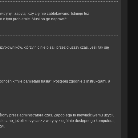
ryny i zapytaj, czy cię nie zablokowano. Istnieje też
go o tym problemie. Musi on go naprawić.
kowników, którzy nic nie pisali przez dłuższy czas. Jeśli tak się
dnośnik “Nie pamiętam hasła”. Postępuj zgodnie z instrukcjami, a
kreślony przez administratora czas. Zapobiega to niewłaściwemu użyciu
ezalecane, jeżeli korzystasz z witryny z ogólnie dostępnego komputera,
ył.