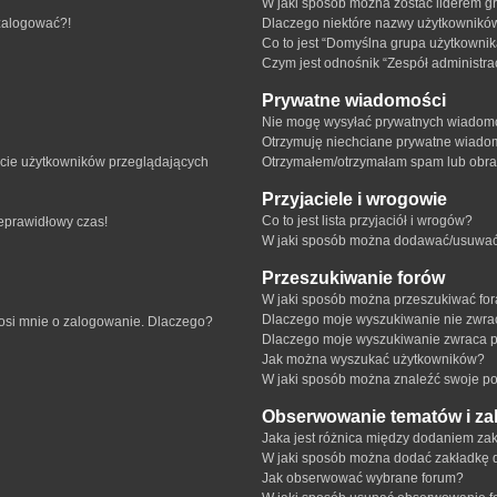
W jaki sposób można zostać liderem g
 zalogować?!
Dlaczego niektóre nazwy użytkowników
Co to jest “Domyślna grupa użytkownik
Czym jest odnośnik “Zespół administra
Prywatne wiadomości
Nie mogę wysyłać prywatnych wiadomo
Otrzymuję niechciane prywatne wiado
ście użytkowników przeglądających
Otrzymałem/otrzymałam spam lub obraźl
Przyjaciele i wrogowie
Co to jest lista przyjaciół i wrogów?
ieprawidłowy czas!
W jaki sposób można dodawać/usuwać u
Przeszukiwanie forów
W jaki sposób można przeszukiwać fo
Dlaczego moje wyszukiwanie nie zwr
rosi mnie o zalogowanie. Dlaczego?
Dlaczego moje wyszukiwanie zwraca p
Jak można wyszukać użytkowników?
W jaki sposób można znaleźć swoje pos
Obserwowanie tematów i za
Jaka jest różnica między dodaniem z
W jaki sposób można dodać zakładkę 
Jak obserwować wybrane forum?