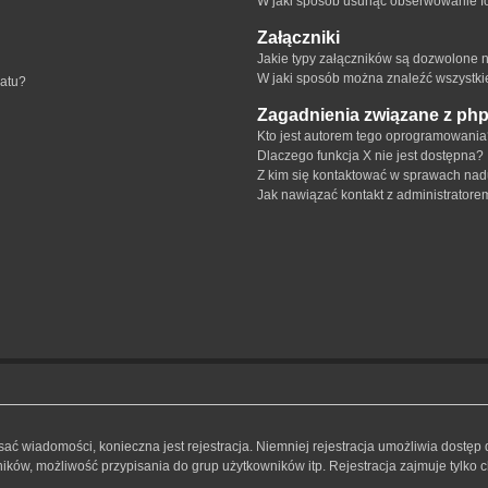
W jaki sposób usunąć obserwowanie f
Załączniki
Jakie typy załączników są dozwolone na
W jaki sposób można znaleźć wszystki
matu?
Zagadnienia związane z ph
Kto jest autorem tego oprogramowani
Dlaczego funkcja X nie jest dostępna?
Z kim się kontaktować w sprawach nad
Jak nawiązać kontakt z administratore
isać wiadomości, konieczna jest rejestracja. Niemniej rejestracja umożliwia dostęp
ków, możliwość przypisania do grup użytkowników itp. Rejestracja zajmuje tylko ch