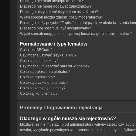
Dlaczego nie mam dostępu do forum?
Dlaczego nie mogę dodawać załączników?
Dlaczego otrzymałem/otrzymałam ostrzeżenie?
W jaki sposób można zgłosić posty moderatorowi?
Do czego służy przycisk “Zapisz” znajdujący się w oknie tworzenia te
Dlaczego mój post musi być akceptowany?
W jaki sposób mogę przesunąć swój temat na górę strony tematów?
Formatowanie i typy tematów
Co to jest BBCode?
Czy można używać języka HTML?
Co to są są emotikony?
Czy można umieszczać obrazki w poście?
Co to są ogłoszenia globalne?
Co to są ogłoszenia?
Co to są przyklejone tematy?
Co to są zamknięte tematy?
Co to są ikony tematu?
Problemy z logowaniem i rejestracją
Dlaczego w ogóle muszę się rejestrować?
Możliwe, że nie musisz. To od administratora witryny zależy czy, aby p
awatar, wysyłanie prywatnych wiadomości i e-maili do innych użytkowni