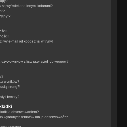
rupy?
 są wyświetlane innymi kolorami?
a”?
cyjny”?
ści!
mości!
iwy e-mail od kogoś z tej witryny!
żytkowników z listy przyjaciół lub wrogów?
ra?
aca wyników?
ustą stronę?!
ty i tematy?
kładki
akładki a obserwowaniem?
do wybranych tematów lub je obserwować??