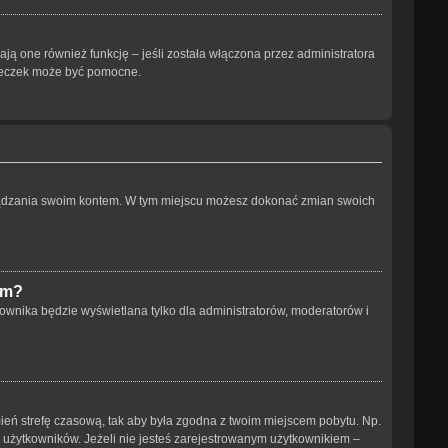
ją one również funkcję – jeśli została włączona przez administratora
steczek może być pomocne.
arządzania swoim kontem. W tym miejscu możesz dokonać zmian swoich
um?
ownika będzie wyświetlana tylko dla administratorów, moderatorów i
 zmień strefę czasową, tak aby była zgodna z twoim miejscem pobytu. Np.
h użytkowników. Jeżeli nie jesteś zarejestrowanym użytkownikiem –