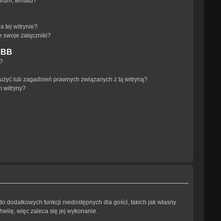
orum, tematu?
 tej witrynie?
e swoje załączniki?
pBB
a?
użyć lub zagadnień prawnych związanych z tą witryną?
m witryny?
 do dodatkowych funkcji niedostępnych dla gości, takich jak własny
wilę, więc zaleca się jej wykonanie.