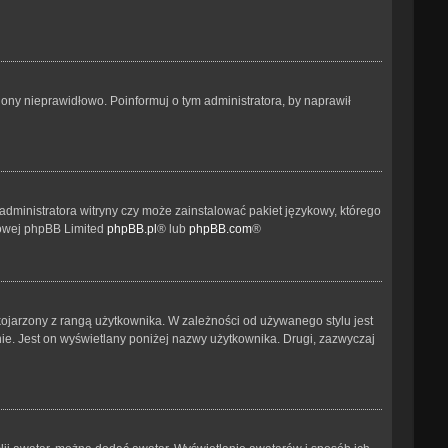
ony nieprawidłowo. Poinformuj o tym administratora, by naprawił
administratora witryny czy może zainstalować pakiet językowy, którego
etowej phpBB Limited
phpBB.pl
® lub
phpBB.com
®
kojarzony z rangą użytkownika. W zależności od używanego stylu jest
nie. Jest on wyświetlany poniżej nazwy użytkownika. Drugi, zazwyczaj