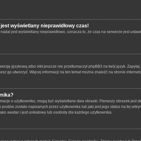
 jest wyświetlany nieprawidłowy czas!
nadal jest wyświetlany nieprawidłowo, oznacza to, że czas na serwerze jest ustawi
ersję językową albo nikt jeszcze nie przetłumaczył phpBB3 na twój język. Zapytaj 
bujesz go utworzyć. Więcej informacji na ten temat można znaleźć na stronie intern
wnika?
rmacje o użytkowniku, mogą być wyświetlane dwa obrazki. Pierwszy obrazek jest s
ostów zostało napisanych przez użytkownika lub jaki jest jego status na tej witry
ko awatar i jest unikatowy lub osobisty dla każdego użytkownika.