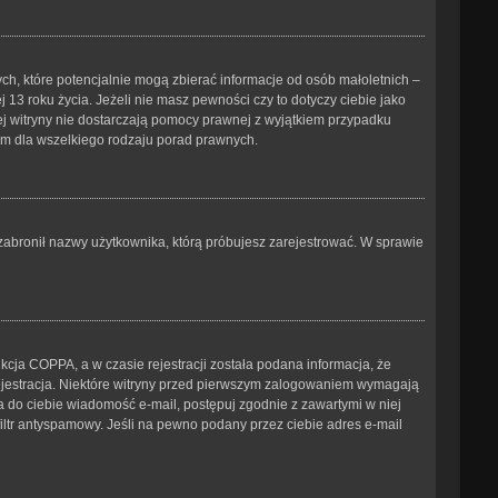
ch, które potencjalnie mogą zbierać informacje od osób małoletnich –
3 roku życia. Jeżeli nie masz pewności czy to dotyczy ciebie jako
tej witryny nie dostarczają pomocy prawnej z wyjątkiem przypadku
ym dla wszelkiego rodzaju porad prawnych.
b zabronił nazwy użytkownika, którą próbujesz zarejestrować. W sprawie
cja COPPA, a w czasie rejestracji została podana informacja, że
 rejestracja. Niektóre witryny przed pierwszym zalogowaniem wymagają
ana do ciebie wiadomość e-mail, postępuj zgodnie z zawartymi w niej
iltr antyspamowy. Jeśli na pewno podany przez ciebie adres e-mail