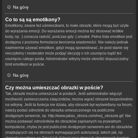
Na górę
Co to są są emotikony?
Emotikony, zwane też uśmieszkami, to małe obrazki, które mogą być użyte
do wyrażania emocji. Do wyrażania emocji można też stosować krótkie
kody, np. :) oznacza radość, podczas gdy :( smutek. Pełna lista emotikon jest
dostępna z poziomu formularza tworzenia wiadomości. Nie należy jednak
nadmiernie używać emotikon, gdyż mogą spowodować, że post stanie się
nieczytelny i moderator może podjąć decyzję o ich usunięciu bądź też
usunięciu całego posta. Administrator witryny może określić dopuszczalny
limit emotikon w poście.
Na górę
Czy można umieszczać obrazki w poście?
Tak, obrazki można umieszczać w postach. Jeśli administrator włączył
możliwość zamieszczania załączników, można wgrać obrazek bezpośrednio
na witrynę. Jeśli ta funkcja nie działa, aby obrazek był wyświetlany na forum,
należy podać odnośnik do obrazka umieszczonego na publicznie
dostępnym serwerze, np. http://www.jakas_strona.com/moj_obrazek.gif. Nie
można podawać odnośników do obrazków zapisanych na prywatnym
komputerze, chyba że jest publicznie dostępnym serwerem ani do obrazków
znajdujących się na stronach wymagających autoryzacji, takich jak, np.