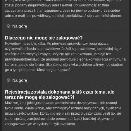
w niej instrukcjami. Jeżeli taka wiadomość do ciebie nie dotarła, być może
został podany nieprawidłowy adres e-mail lub wiadomość została
zatrzymana przez filtr antyspamowy. Jeśli na pewno podany przez ciebie
adres e-mail jest prawidłowy, spróbuj skontaktować się z administratorem.
Na górę
Dlaczego nie mogę się zalogować?
Powodów może być kilka. Po pierwsze sprawdź, czy twoja nazwa
użytkownika i hasło są prawidłowe. Jeżeli są prawidłowe, skontaktuj się z
właścicielem witryny i zapytaj, czy cię nie zablokowano. Istnieje też
prawdopodobieństwo, że problem powoduje błędna konfiguracja witryny, na
której znajduje się forum. Skontaktuj się z właścicielem witryny i powiadom
go o tym problemie. Musi on go naprawić.
Na górę
Rejestracja została dokonana jakiś czas temu, ale
teraz nie mogę się zalogować?!
Możliwe, że z jakiegoś powodu administrator dezaktywował lub usunął
twoje konto. Wiele witryn, aby zmniejszyć rozmiar bazy danych, cyklicznie
usuwa użytkowników, którzy nic nie pisali przez dłuższy czas. Jeśli tak się
stało, spróbuj zarejestrować się ponownie i bądź bardziej aktywnym i
zaangażowanym w dyskusje użytkownikiem.