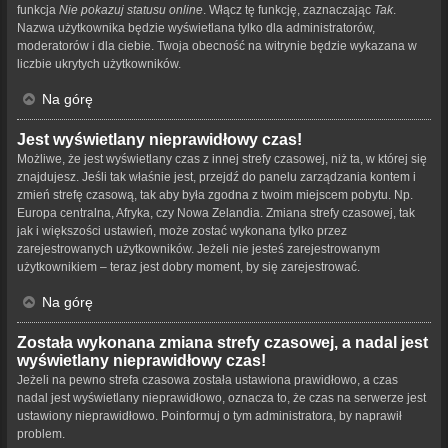
funkcja
Nie pokazuj statusu online
. Włącz tę funkcję, zaznaczając
Tak
.
Nazwa użytkownika będzie wyświetlana tylko dla administratorów,
moderatorów i dla ciebie. Twoja obecność na witrynie będzie wykazana w
liczbie ukrytych użytkowników.
Na górę
Jest wyświetlany nieprawidłowy czas!
Możliwe, że jest wyświetlany czas z innej strefy czasowej, niż ta, w której się
znajdujesz. Jeśli tak właśnie jest, przejdź do panelu zarządzania kontem i
zmień strefę czasową, tak aby była zgodna z twoim miejscem pobytu. Np.
Europa centralna, Afryka, czy Nowa Zelandia. Zmiana strefy czasowej, tak
jak i większości ustawień, może zostać wykonana tylko przez
zarejestrowanych użytkowników. Jeżeli nie jesteś zarejestrowanym
użytkownikiem – teraz jest dobry moment, by się zarejestrować.
Na górę
Została wykonana zmiana strefy czasowej, a nadal jest
wyświetlany nieprawidłowy czas!
Jeżeli na pewno strefa czasowa została ustawiona prawidłowo, a czas
nadal jest wyświetlany nieprawidłowo, oznacza to, że czas na serwerze jest
ustawiony nieprawidłowo. Poinformuj o tym administratora, by naprawił
problem.