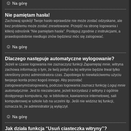
Na górę
Nie pamiętam hasła!
Zachowaj spokój! Twoje hasło wprawdzie nie może zostać odzyskane, ale
bez problemu może zostać zresetowane. Przejdź na stronę logowania i
kliknij odnośnik “Nie pamiętam hasła”. Postępuj zgodnie z instrukcjami, a
prawdopodobnie niedługo znów będziesz móc się zalogować.
Na górę
Dlaczego następuje automatyczne wylogowanie?
Jeżeli w czasie logowania nie zaznaczysz funkcji
Zapamiętaj mnie
, witryna
zachowa informację o tym, że twój pobyt na tej witrynie będzie trwał tylko
określony przez administratora czas. Zapobiega to niewłaściwemu użyciu
twojego konta przez kogoś innego. Aby pozostać
zalogowanym/zalogowaną, podczas logowania zaznacz funkcję
Loguj mnie
automatycznie
. Jest to niezalecane, jeżeli korzystasz z witryny z ogólnie
dostępnego komputera, np. w bibliotece, kawiarence internetowej, sali
komputerowej w szkole lub na uczelni itp. Jeśli nie widzisz tej funkcji,
oznacza to, że administrator ją wyłączył.
Na górę
Jak działa funkcja “Usuń ciasteczka witryny”?