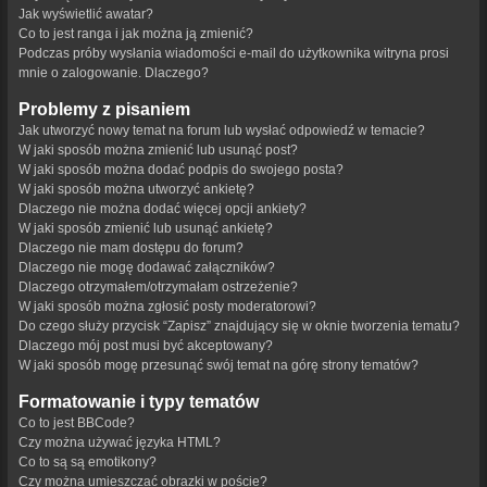
Jak wyświetlić awatar?
Co to jest ranga i jak można ją zmienić?
Podczas próby wysłania wiadomości e-mail do użytkownika witryna prosi
mnie o zalogowanie. Dlaczego?
Problemy z pisaniem
Jak utworzyć nowy temat na forum lub wysłać odpowiedź w temacie?
W jaki sposób można zmienić lub usunąć post?
W jaki sposób można dodać podpis do swojego posta?
W jaki sposób można utworzyć ankietę?
Dlaczego nie można dodać więcej opcji ankiety?
W jaki sposób zmienić lub usunąć ankietę?
Dlaczego nie mam dostępu do forum?
Dlaczego nie mogę dodawać załączników?
Dlaczego otrzymałem/otrzymałam ostrzeżenie?
W jaki sposób można zgłosić posty moderatorowi?
Do czego służy przycisk “Zapisz” znajdujący się w oknie tworzenia tematu?
Dlaczego mój post musi być akceptowany?
W jaki sposób mogę przesunąć swój temat na górę strony tematów?
Formatowanie i typy tematów
Co to jest BBCode?
Czy można używać języka HTML?
Co to są są emotikony?
Czy można umieszczać obrazki w poście?