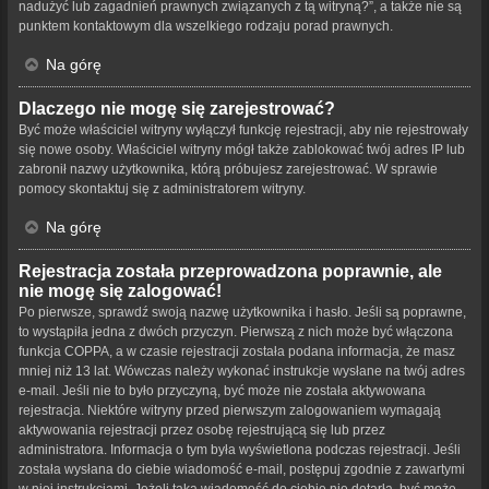
nadużyć lub zagadnień prawnych związanych z tą witryną?”, a także nie są
punktem kontaktowym dla wszelkiego rodzaju porad prawnych.
Na górę
Dlaczego nie mogę się zarejestrować?
Być może właściciel witryny wyłączył funkcję rejestracji, aby nie rejestrowały
się nowe osoby. Właściciel witryny mógł także zablokować twój adres IP lub
zabronił nazwy użytkownika, którą próbujesz zarejestrować. W sprawie
pomocy skontaktuj się z administratorem witryny.
Na górę
Rejestracja została przeprowadzona poprawnie, ale
nie mogę się zalogować!
Po pierwsze, sprawdź swoją nazwę użytkownika i hasło. Jeśli są poprawne,
to wystąpiła jedna z dwóch przyczyn. Pierwszą z nich może być włączona
funkcja COPPA, a w czasie rejestracji została podana informacja, że masz
mniej niż 13 lat. Wówczas należy wykonać instrukcje wysłane na twój adres
e-mail. Jeśli nie to było przyczyną, być może nie została aktywowana
rejestracja. Niektóre witryny przed pierwszym zalogowaniem wymagają
aktywowania rejestracji przez osobę rejestrującą się lub przez
administratora. Informacja o tym była wyświetlona podczas rejestracji. Jeśli
została wysłana do ciebie wiadomość e-mail, postępuj zgodnie z zawartymi