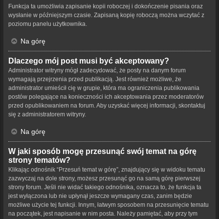
Funkcja ta umożliwia zapisanie kopii roboczej i dokończenie pisania oraz
wysłanie w późniejszym czasie. Zapisaną kopię roboczą można wczytać z
poziomu panelu użytkownika.
Na górę
Dlaczego mój post musi być akceptowany?
Administrator witryny mógł zadecydować, że posty na danym forum
wymagają przejrzenia przed publikacją. Jest również możliwe, że
administrator umieścił cię w grupie, która ma ograniczenia publikowania
postów polegające na konieczności ich akceptowania przez moderatorów
przed opublikowaniem na forum. Aby uzyskać więcej informacji, skontaktuj
się z administratorem witryny.
Na górę
W jaki sposób mogę przesunąć swój temat na górę
strony tematów?
Klikając odnośnik “Przesuń temat w górę”, znajdujący się w widoku tematu
zazwyczaj na dole strony, możesz przesunąć go na samą górę pierwszej
strony forum. Jeśli nie widać takiego odnośnika, oznacza to, że funkcja ta
jest wyłączona lub nie upłynął jeszcze wymagany czas, zanim będzie
możliwe użycie tej funkcji. Innym, łatwym sposobem na przesunięcie tematu
na początek, jest napisanie w nim posta. Należy pamiętać, aby przy tym