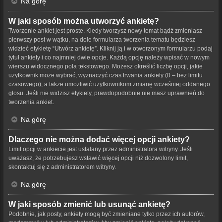
Na górę
W jaki sposób można utworzyć ankietę?
Tworzenie ankiet jest proste. Kiedy tworzysz nowy temat bądź zmieniasz
pierwszy post w wątku, na dole formularza tworzenia tematu będziesz
widzieć etykietę “Utwórz ankietę”. Kliknij ją i w otworzonym formularzu podaj
tytuł ankiety i co najmniej dwie opcje. Każdą opcję należy wpisać w nowym
wierszu widocznego pola tekstowego. Możesz określić liczbę opcji, jakie
użytkownik może wybrać, wyznaczyć czas trwania ankiety (0 – bez limitu
czasowego), a także umożliwić użytkownikom zmianę wcześniej oddanego
głosu. Jeśli nie widzisz etykiety, prawdopodobnie nie masz uprawnień do
tworzenia ankiet.
Na górę
Dlaczego nie można dodać więcej opcji ankiety?
Limit opcji w ankiecie jest ustalany przez administratora witryny. Jeśli
uważasz, że potrzebujesz wstawić więcej opcji niż dozwolony limit,
skontaktuj się z administratorem witryny.
Na górę
W jaki sposób zmienić lub usunąć ankietę?
Podobnie, jak posty, ankiety mogą być zmieniane tylko przez ich autorów,