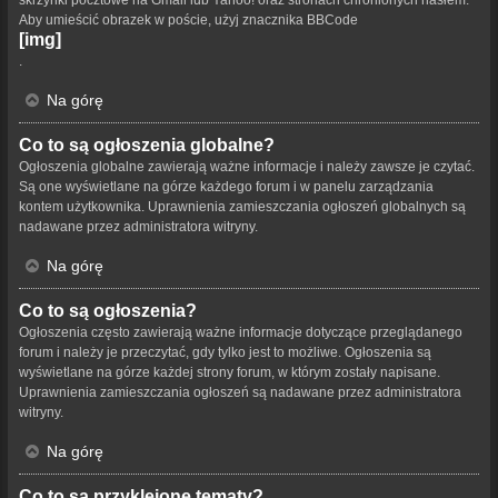
skrzynki pocztowe na Gmail lub Yahoo! oraz stronach chronionych hasłem.
Aby umieścić obrazek w poście, użyj znacznika BBCode
[img]
.
Na górę
Co to są ogłoszenia globalne?
Ogłoszenia globalne zawierają ważne informacje i należy zawsze je czytać.
Są one wyświetlane na górze każdego forum i w panelu zarządzania
kontem użytkownika. Uprawnienia zamieszczania ogłoszeń globalnych są
nadawane przez administratora witryny.
Na górę
Co to są ogłoszenia?
Ogłoszenia często zawierają ważne informacje dotyczące przeglądanego
forum i należy je przeczytać, gdy tylko jest to możliwe. Ogłoszenia są
wyświetlane na górze każdej strony forum, w którym zostały napisane.
Uprawnienia zamieszczania ogłoszeń są nadawane przez administratora
witryny.
Na górę
Co to są przyklejone tematy?