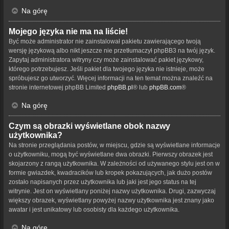
Na górę
Mojego języka nie ma na liście!
Być może administrator nie zainstalował pakietu zawierającego twoją
wersję językową albo nikt jeszcze nie przetłumaczył phpBB3 na twój język.
Zapytaj administratora witryny czy może zainstalować pakiet językowy,
którego potrzebujesz. Jeśli pakiet dla twojego języka nie istnieje, może
spróbujesz go utworzyć. Więcej informacji na ten temat można znaleźć na
stronie internetowej phpBB Limited
phpBB.pl
® lub
phpBB.com
®
Na górę
Czym są obrazki wyświetlane obok nazwy
użytkownika?
Na stronie przeglądania postów, w miejscu, gdzie są wyświetlane informacje
o użytkowniku, mogą być wyświetlane dwa obrazki. Pierwszy obrazek jest
skojarzony z rangą użytkownika. W zależności od używanego stylu jest on w
formie gwiazdek, kwadracików lub kropek pokazujących, jak dużo postów
zostało napisanych przez użytkownika lub jaki jest jego status na tej
witrynie. Jest on wyświetlany poniżej nazwy użytkownika. Drugi, zazwyczaj
większy obrazek, wyświetlany powyżej nazwy użytkownika jest znany jako
awatar i jest unikatowy lub osobisty dla każdego użytkownika.
Na górę