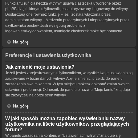
Funkcja “Usuń ciasteczka witryny” usuwa ciasteczka utworzone przez
phpBB dzięki, którym użytkownik jest autoryzowany i logowany do witryny.
Dostarczają one również funkcję – jeśli została włączona przez
administratora witryny – śledzenia przeczytanych i nieprzeczytanych przez
użytkownika postów. Jeśli występują problemy z
logowaniem/wylogowaniem, usunięcie ciasteczek może być pomocne.
Na górę
Preferencje i ustawienia użytkownika
Jak zmienić moje ustawienia?
Jeżeli jesteś zarejestrowanym użytkownikiem, wszystkie twoje ustawienia są
zapisywane w bazie danych witryny. Aby je zmienić, przejdź do panelu
zarządzania swoim kontem. W tym miejscu możesz dokonać zmian swoich
ustawień i preferencji. Odnośnik do panelu o nazwie “Moje konto” znajduje
się zazwyczaj na górze stron witryny.
Na górę
W jaki sposób można zapobiec wyświetlaniu nazwy
użytkownika na liście użytkowników przeglądających
forum?
W panelu zarządzania kontem, w “Ustawieniach witryny” znajduje się