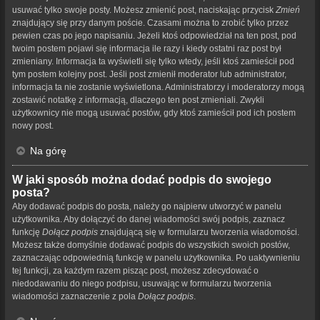
usuwać tylko swoje posty. Możesz zmienić post, naciskając przycisk
Zmień
znajdujący się przy danym poście. Czasami można to zrobić tylko przez
pewien czas po jego napisaniu. Jeżeli ktoś odpowiedział na ten post, pod
twoim postem pojawi się informacja ile razy i kiedy ostatni raz post był
zmieniany. Informacja ta wyświetli się tylko wtedy, jeśli ktoś zamieścił pod
tym postem kolejny post. Jeśli post zmienił moderator lub administrator,
informacja ta nie zostanie wyświetlona. Administratorzy i moderatorzy mogą
zostawić notatkę z informacją, dlaczego ten post zmieniali. Zwykli
użytkownicy nie mogą usuwać postów, gdy ktoś zamieścił pod ich postem
nowy post.
Na górę
W jaki sposób można dodać podpis do swojego
posta?
Aby dodawać podpis do posta, należy go najpierw utworzyć w panelu
użytkownika. Aby dołączyć do danej wiadomości swój podpis, zaznacz
funkcję
Dołącz podpis
znajdującą się w formularzu tworzenia wiadomości.
Możesz także domyślnie dodawać podpis do wszystkich swoich postów,
zaznaczając odpowiednią funkcję w panelu użytkownika. Po uaktywnieniu
tej funkcji, za każdym razem pisząc post, możesz zdecydować o
niedodawaniu do niego podpisu, usuwając w formularzu tworzenia
wiadomości zaznaczenie z pola
Dołącz podpis
.