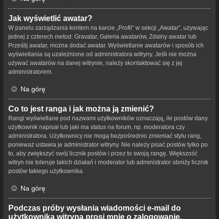
Jak wyświetlić awatar?
W panelu zarządzania kontem na karcie „Profil” w sekcji „Awatar”, używając
jednej z czterech metod: Gravatar, Galeria awatarów, Zdalny awatar lub
Prześlij awatar, można dodać awatar. Wyświetlanie awatarów i sposób ich
wyświetlania są uzależnione od administratora witryny. Jeśli nie można
używać awatarów na danej witrynie, należy skontaktować się z jej
administratorem.
Na górę
Co to jest ranga i jak można ją zmienić?
Rangi wyświetlane pod nazwami użytkowników oznaczają, ile postów dany
użytkownik napisał lub jaki ma status na forum, np. moderatora czy
administratora. Użytkownicy nie mogą bezpośrednio zmieniać stylu rang,
ponieważ ustawia je administrator witryny. Nie należy pisać postów tylko po
to, aby zwiększyć swój licznik postów i przez to swoją rangę. Większość
witryn nie toleruje takich działań i moderator lub administrator obniży licznik
postów takiego użytkownika.
Na górę
Podczas próby wysłania wiadomości e-mail do
użytkownika witryna prosi mnie o zalogowanie.