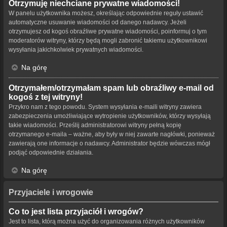
Otrzymuję niechciane prywatne wiadomości!
W panelu użytkownika możesz, określając odpowiednie reguły ustawić
automatyczne usuwanie wiadomości od danego nadawcy. Jeżeli
otrzymujesz od kogoś obraźliwe prywatne wiadomości, poinformuj o tym
moderatorów witryny, którzy będą mogli zabronić takiemu użytkownikowi
wysyłania jakichkolwiek prywatnych wiadomości.
Na górę
Otrzymałem/otrzymałam spam lub obraźliwy e-mail od
kogoś z tej witryny!
Przykro nam z tego powodu. System wysyłania e-maili witryny zawiera
zabezpieczenia umożliwiające wytropienie użytkowników, którzy wysyłają
takie wiadomości. Prześlij administratorowi witryny pełną kopię
otrzymanego e-maila – ważne, aby były w niej zawarte nagłówki, ponieważ
zawierają one informacje o nadawcy. Administrator będzie wówczas mógł
podjąć odpowiednie działania.
Na górę
Przyjaciele i wrogowie
Co to jest lista przyjaciół i wrogów?
Jest to lista, którą można użyć do organizowania różnych użytkowników