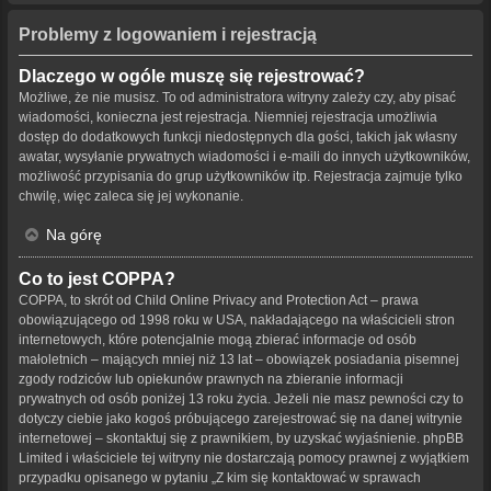
Problemy z logowaniem i rejestracją
Dlaczego w ogóle muszę się rejestrować?
Możliwe, że nie musisz. To od administratora witryny zależy czy, aby pisać
wiadomości, konieczna jest rejestracja. Niemniej rejestracja umożliwia
dostęp do dodatkowych funkcji niedostępnych dla gości, takich jak własny
awatar, wysyłanie prywatnych wiadomości i e-maili do innych użytkowników,
możliwość przypisania do grup użytkowników itp. Rejestracja zajmuje tylko
chwilę, więc zaleca się jej wykonanie.
Na górę
Co to jest COPPA?
COPPA, to skrót od Child Online Privacy and Protection Act – prawa
obowiązującego od 1998 roku w USA, nakładającego na właścicieli stron
internetowych, które potencjalnie mogą zbierać informacje od osób
małoletnich – mających mniej niż 13 lat – obowiązek posiadania pisemnej
zgody rodziców lub opiekunów prawnych na zbieranie informacji
prywatnych od osób poniżej 13 roku życia. Jeżeli nie masz pewności czy to
dotyczy ciebie jako kogoś próbującego zarejestrować się na danej witrynie
internetowej – skontaktuj się z prawnikiem, by uzyskać wyjaśnienie. phpBB
Limited i właściciele tej witryny nie dostarczają pomocy prawnej z wyjątkiem
przypadku opisanego w pytaniu „Z kim się kontaktować w sprawach