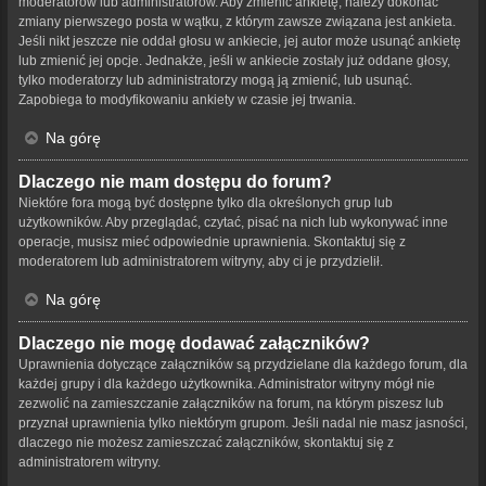
moderatorów lub administratorów. Aby zmienić ankietę, należy dokonać
zmiany pierwszego posta w wątku, z którym zawsze związana jest ankieta.
Jeśli nikt jeszcze nie oddał głosu w ankiecie, jej autor może usunąć ankietę
lub zmienić jej opcje. Jednakże, jeśli w ankiecie zostały już oddane głosy,
tylko moderatorzy lub administratorzy mogą ją zmienić, lub usunąć.
Zapobiega to modyfikowaniu ankiety w czasie jej trwania.
Na górę
Dlaczego nie mam dostępu do forum?
Niektóre fora mogą być dostępne tylko dla określonych grup lub
użytkowników. Aby przeglądać, czytać, pisać na nich lub wykonywać inne
operacje, musisz mieć odpowiednie uprawnienia. Skontaktuj się z
moderatorem lub administratorem witryny, aby ci je przydzielił.
Na górę
Dlaczego nie mogę dodawać załączników?
Uprawnienia dotyczące załączników są przydzielane dla każdego forum, dla
każdej grupy i dla każdego użytkownika. Administrator witryny mógł nie
zezwolić na zamieszczanie załączników na forum, na którym piszesz lub
przyznał uprawnienia tylko niektórym grupom. Jeśli nadal nie masz jasności,
dlaczego nie możesz zamieszczać załączników, skontaktuj się z
administratorem witryny.