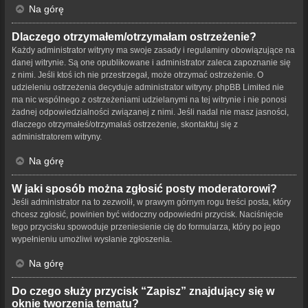
Na górę
Dlaczego otrzymałem/otrzymałam ostrzeżenie?
Każdy administrator witryny ma swoje zasady i regulaminy obowiązujące na
danej witrynie. Są one opublikowane i administrator zaleca zapoznanie się
z nimi. Jeśli ktoś ich nie przestrzegał, może otrzymać ostrzeżenie. O
udzieleniu ostrzeżenia decyduje administrator witryny. phpBB Limited nie
ma nic wspólnego z ostrzeżeniami udzielanymi na tej witrynie i nie ponosi
żadnej odpowiedzialności związanej z nimi. Jeśli nadal nie masz jasności,
dlaczego otrzymałeś/otrzymałaś ostrzeżenie, skontaktuj się z
administratorem witryny.
Na górę
W jaki sposób można zgłosić posty moderatorowi?
Jeśli administrator na to zezwolił, w prawym górnym rogu treści posta, który
chcesz zgłosić, powinien być widoczny odpowiedni przycisk. Naciśnięcie
tego przycisku spowoduje przeniesienie cię do formularza, który po jego
wypełnieniu umożliwi wysłanie zgłoszenia.
Na górę
Do czego służy przycisk “Zapisz” znajdujący się w
oknie tworzenia tematu?