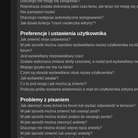
Dlaczego nie mogę się zalogować?
Rejestracja została dokonana jakiś czas temu, ale teraz nie mogę się
Nie pamiętam hasła!
Dlaczego następuje automatyczne wylogowanie?
Jak działa funkcja “Usuń ciasteczka witryny”?
Preferencje i ustawienia użytkownika
Jak zmienić moje ustawienia?
W jaki sposób można zapobiec wyświetlaniu nazwy użytkownika na li
forum?
Jest wyświetlany nieprawidłowy czas!
Została wykonana zmiana strefy czasowej, a nadal jest wyświetlany n
Mojego języka nie ma na liście!
Czym są obrazki wyświetlane obok nazwy użytkownika?
Jak wyświetlić awatar?
Co to jest ranga i jak można ją zmienić?
Podczas próby wysłania wiadomości e-mail do użytkownika witryna p
Problemy z pisaniem
Jak utworzyć nowy temat na forum lub wysłać odpowiedź w temacie?
W jaki sposób można zmienić lub usunąć post?
W jaki sposób można dodać podpis do swojego posta?
W jaki sposób można utworzyć ankietę?
Dlaczego nie można dodać więcej opcji ankiety?
W jaki sposób zmienić lub usunąć ankietę?