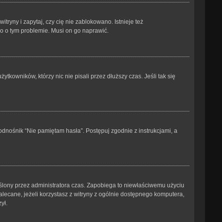
ryny i zapytaj, czy cię nie zablokowano. Istnieje też
go o tym problemie. Musi on go naprawić.
kowników, którzy nic nie pisali przez dłuższy czas. Jeśli tak się
dnośnik “Nie pamiętam hasła”. Postępuj zgodnie z instrukcjami, a
kreślony przez administratora czas. Zapobiega to niewłaściwemu użyciu
ezalecane, jeżeli korzystasz z witryny z ogólnie dostępnego komputera,
ył.