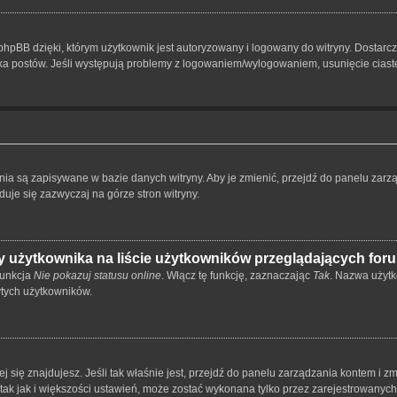
hpBB dzięki, którym użytkownik jest autoryzowany i logowany do witryny. Dostarcza
nika postów. Jeśli występują problemy z logowaniem/wylogowaniem, usunięcie cia
ienia są zapisywane w bazie danych witryny. Aby je zmienić, przejdź do panelu z
duje się zazwyczaj na górze stron witryny.
 użytkownika na liście użytkowników przeglądających for
funkcja
Nie pokazuj statusu online
. Włącz tę funkcję, zaznaczając
Tak
. Nazwa użytk
ytych użytkowników.
órej się znajdujesz. Jeśli tak właśnie jest, przejdź do panelu zarządzania kontem i
 tak jak i większości ustawień, może zostać wykonana tylko przez zarejestrowanyc