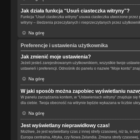
Jak działa funkcja “Usuń ciasteczka witryny”?
Funkcja “Usuń ciasteczka witryny” usuwa ciasteczka utworzone przez p
witryny – śledzenia przeczytanych i nieprzeczytanych przez użytkow
Na górę
Preferencje i ustawienia użytkownika
Jak zmienić moje ustawienia?
Jeżeli jesteś zarejestrowanym użytkownikiem, wszystkie twoje ustaw
ustawień i preferencji. Odnośnik do panelu o nazwie “Moje konto” znaj
Na górę
W jaki sposób można zapobiec wyświetlaniu nazwy
W panelu zarządzania kontem, w “Ustawieniach witryny” znajduje się 
dla ciebie. Twoja obecność na witrynie będzie wykazana w liczbie ukr
Na górę
Jest wyświetlany nieprawidłowy czas!
Możliwe, że jest wyświetlany czas z innej strefy czasowej, niż ta, w kt
Europa centralna, Afryka, czy Nowa Zelandia. Zmiana strefy czasowej,