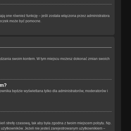
ją one również funkcję – jeśli została włączona przez administratora
steczek może być pomocne.
arządzania swoim kontem. W tym miejscu możesz dokonać zmian swoich
um?
ownika będzie wyświetlana tylko dla administratorów, moderatorów i
 zmień strefę czasową, tak aby była zgodna z twoim miejscem pobytu. Np.
h użytkowników. Jeżeli nie jesteś zarejestrowanym użytkownikiem –