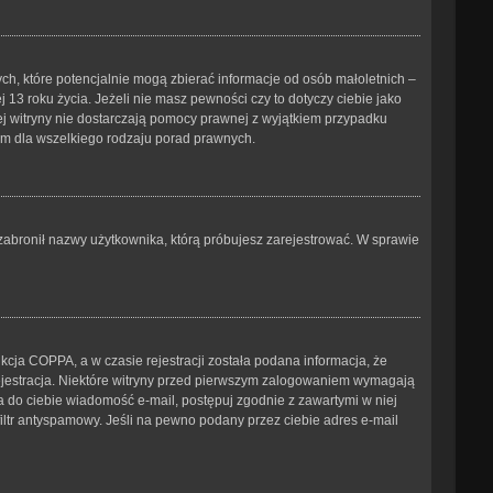
ch, które potencjalnie mogą zbierać informacje od osób małoletnich –
3 roku życia. Jeżeli nie masz pewności czy to dotyczy ciebie jako
tej witryny nie dostarczają pomocy prawnej z wyjątkiem przypadku
ym dla wszelkiego rodzaju porad prawnych.
b zabronił nazwy użytkownika, którą próbujesz zarejestrować. W sprawie
cja COPPA, a w czasie rejestracji została podana informacja, że
 rejestracja. Niektóre witryny przed pierwszym zalogowaniem wymagają
ana do ciebie wiadomość e-mail, postępuj zgodnie z zawartymi w niej
iltr antyspamowy. Jeśli na pewno podany przez ciebie adres e-mail