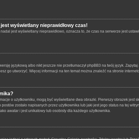
 jest wyświetlany nieprawidłowy czas!
nadal jest wyświetlany nieprawidłowo, oznacza to, że czas na serwerze jest ustawi
ersję językową albo nikt jeszcze nie przetłumaczył phpBB3 na twój język. Zapytaj 
bujesz go utworzyć. Więcej informacji na ten temat można znaleźć na stronie intern
wnika?
rmacje o użytkowniku, mogą być wyświetlane dwa obrazki. Pierwszy obrazek jest s
ostów zostało napisanych przez użytkownika lub jaki jest jego status na tej witry
ko awatar i jest unikatowy lub osobisty dla każdego użytkownika.