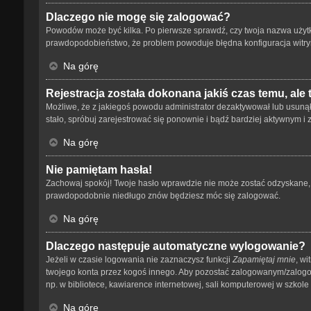
Dlaczego nie mogę się zalogować?
Powodów może być kilka. Po pierwsze sprawdź, czy twoja nazwa użytkown
prawdopodobieństwo, że problem powoduje błędna konfiguracja witryny,
Na górę
Rejestracja została dokonana jakiś czas temu, ale
Możliwe, że z jakiegoś powodu administrator dezaktywował lub usunął tw
stało, spróbuj zarejestrować się ponownie i bądź bardziej aktywnym
Na górę
Nie pamiętam hasła!
Zachowaj spokój! Twoje hasło wprawdzie nie może zostać odzyskane, a
prawdopodobnie niedługo znów będziesz móc się zalogować.
Na górę
Dlaczego następuje automatyczne wylogowanie?
Jeżeli w czasie logowania nie zaznaczysz funkcji
Zapamiętaj mnie
, wi
twojego konta przez kogoś innego. Aby pozostać zalogowanym/zalog
np. w bibliotece, kawiarence internetowej, sali komputerowej w szkole lub
Na górę