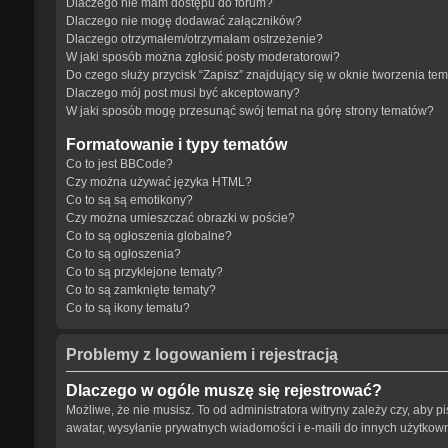
Dlaczego nie mam dostępu do forum?
Dlaczego nie mogę dodawać załączników?
Dlaczego otrzymałem/otrzymałam ostrzeżenie?
W jaki sposób można zgłosić posty moderatorowi?
Do czego służy przycisk “Zapisz” znajdujący się w oknie tworzenia te
Dlaczego mój post musi być akceptowany?
W jaki sposób mogę przesunąć swój temat na górę strony tematów?
Formatowanie i typy tematów
Co to jest BBCode?
Czy można używać języka HTML?
Co to są są emotikony?
Czy można umieszczać obrazki w poście?
Co to są ogłoszenia globalne?
Co to są ogłoszenia?
Co to są przyklejone tematy?
Co to są zamknięte tematy?
Co to są ikony tematu?
Problemy z logowaniem i rejestracją
Dlaczego w ogóle muszę się rejestrować?
Możliwe, że nie musisz. To od administratora witryny zależy czy, aby p
awatar, wysyłanie prywatnych wiadomości i e-maili do innych użytkowni