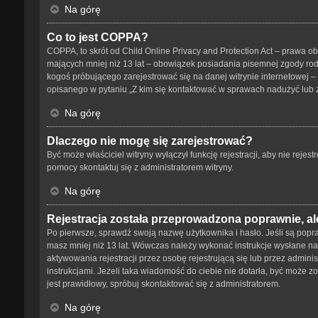
Na górę
Co to jest COPPA?
COPPA, to skrót od Child Online Privacy and Protection Act – prawa o
mających mniej niż 13 lat – obowiązek posiadania pisemnej zgody rodz
kogoś próbującego zarejestrować się na danej witrynie internetowej – 
opisanego w pytaniu „Z kim się kontaktować w sprawach nadużyć lub 
Na górę
Dlaczego nie mogę się zarejestrować?
Być może właściciel witryny wyłączył funkcję rejestracji, aby nie reje
pomocy skontaktuj się z administratorem witryny.
Na górę
Rejestracja została przeprowadzona poprawnie, al
Po pierwsze, sprawdź swoją nazwę użytkownika i hasło. Jeśli są popra
masz mniej niż 13 lat. Wówczas należy wykonać instrukcje wysłane na 
aktywowania rejestracji przez osobę rejestrującą się lub przez adminis
instrukcjami. Jeżeli taka wiadomość do ciebie nie dotarła, być może 
jest prawidłowy, spróbuj skontaktować się z administratorem.
Na górę