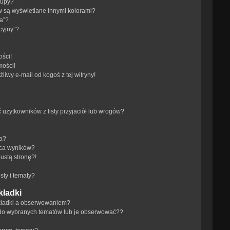
rupy?
 są wyświetlane innymi kolorami?
a”?
cyjny”?
ści!
mości!
iwy e-mail od kogoś z tej witryny!
żytkowników z listy przyjaciół lub wrogów?
ra?
aca wyników?
ustą stronę?!
ty i tematy?
kładki
akładki a obserwowaniem?
do wybranych tematów lub je obserwować??