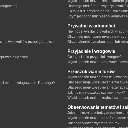
W jaki sposób można zostać liderem g
 zalogować?!
Dlaczego niektóre nazwy użytkowników
Co to jest “Domyślna grupa użytkownik
Czym jest odnośnik “Zespół administra
Prywatne wiadomości
Nie mogę wysyłać prywatnych wiadomo
Otrzymuję niechciane prywatne wiado
ście użytkowników przeglądających
Otrzymałem/otrzymałam spam lub obraźl
Przyjaciele i wrogowie
Co to jest lista przyjaciół i wrogów?
ieprawidłowy czas!
W jaki sposób można dodawać/usuwać u
Przeszukiwanie forów
W jaki sposób można przeszukiwać fo
Dlaczego moje wyszukiwanie nie zwr
rosi mnie o zalogowanie. Dlaczego?
Dlaczego moje wyszukiwanie zwraca p
Jak można wyszukać użytkowników?
W jaki sposób można znaleźć swoje pos
Obserwowanie tematów i za
Jaka jest różnica między dodaniem z
W jaki sposób można dodać zakładkę 
Jak obserwować wybrane forum?