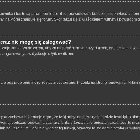
ika i hasło są prawidłowe. Jeżeli są prawidłowe, skontaktuj się z właścicielem wit
 na której znajduje się forum. Skontaktuj się z właścicielem witryny i powiadom 
 teraz nie mogę się zalogować?!
oje konto. Wiele witryn, aby zmniejszyć rozmiar bazy danych, cyklicznie usuwa użyt
 i zaangażowanym w dyskusje użytkownikiem.
le bez problemu może zostać zresetowane. Przejdź na stronę logowania i kliknij o
tryna zachowa informację o tym, że twój pobyt na tej witrynie będzie trwał tylko o
owaną, podczas logowania zaznacz funkcję
Loguj mnie automatycznie
. Jest to ni
 na uczelni itp. Jeśli nie widzisz tej funkcji, oznacza to, że administrator ją wyłącz