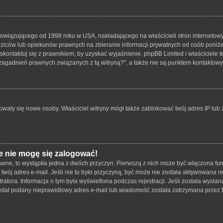
bowiązującego od 1998 roku w USA, nakładającego na właścicieli stron internetowy
iców lub opiekunów prawnych na zbieranie informacji prywatnych od osób poniżej 1
skontaktuj się z prawnikiem, by uzyskać wyjaśnienie. phpBB Limited i właściciele 
zagadnień prawnych związanych z tą witryną?”, a także nie są punktem kontaktow
strowały się nowe osoby. Właściciel witryny mógł także zablokować twój adres IP lu
e nie mogę się zalogować!
wne, to wystąpiła jedna z dwóch przyczyn. Pierwszą z nich może być włączona funk
twój adres e-mail. Jeśli nie to było przyczyną, być może nie została aktywowana
tratora. Informacja o tym była wyświetlona podczas rejestracji. Jeśli została wysł
został podany nieprawidłowy adres e-mail lub wiadomość została zatrzymana przez f