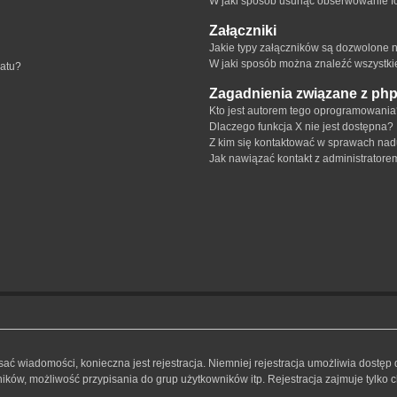
W jaki sposób usunąć obserwowanie f
Załączniki
Jakie typy załączników są dozwolone na
W jaki sposób można znaleźć wszystki
matu?
Zagadnienia związane z ph
Kto jest autorem tego oprogramowani
Dlaczego funkcja X nie jest dostępna?
Z kim się kontaktować w sprawach nad
Jak nawiązać kontakt z administratore
isać wiadomości, konieczna jest rejestracja. Niemniej rejestracja umożliwia dostęp
ków, możliwość przypisania do grup użytkowników itp. Rejestracja zajmuje tylko ch