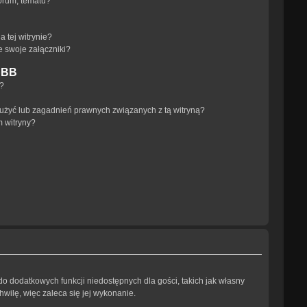
orum, tematu?
 tej witrynie?
e swoje załączniki?
pBB
a?
użyć lub zagadnień prawnych związanych z tą witryną?
m witryny?
 do dodatkowych funkcji niedostępnych dla gości, takich jak własny
wilę, więc zaleca się jej wykonanie.