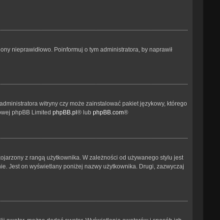
ony nieprawidłowo. Poinformuj o tym administratora, by naprawił
administratora witryny czy może zainstalować pakiet językowy, którego
etowej phpBB Limited
phpBB.pl
® lub
phpBB.com
®
kojarzony z rangą użytkownika. W zależności od używanego stylu jest
nie. Jest on wyświetlany poniżej nazwy użytkownika. Drugi, zazwyczaj