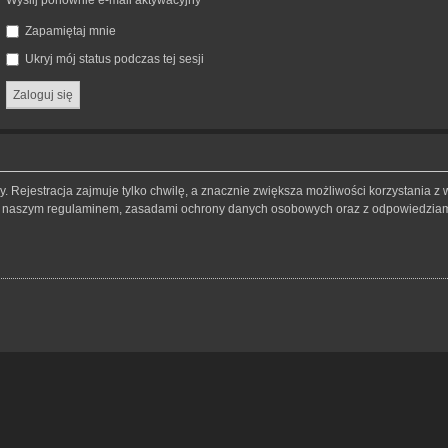
Wyślij ponownie e-mail aktywacyjny
Zapamiętaj mnie
Ukryj mój status podczas tej sesji
 Rejestracja zajmuje tylko chwilę, a znacznie zwiększa możliwości korzystania z 
 z naszym regulaminem, zasadami ochrony danych osobowych oraz z odpowiedziami 