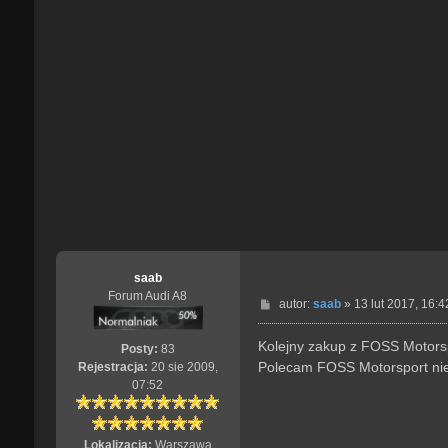
saab
Forum Audi A8
P
autor:
saab
»
13 lut 2017, 16:4
o
s
Kolejny zakup z FOSS Motorsp
Posty:
83
t
Polecam FOSS Motorsport nie 
Rejestracja:
20 sie 2009,
07:52
Lokalizacja:
Warszawa