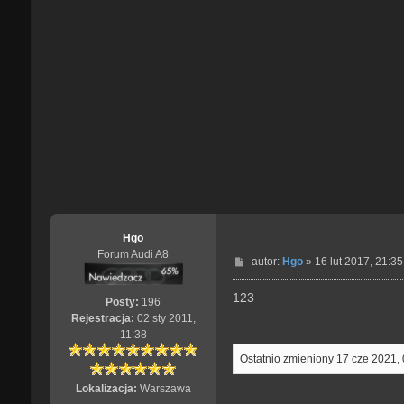
Hgo
Forum Audi A8
P
autor:
Hgo
»
16 lut 2017, 21:35
o
s
123
Posty:
196
t
Rejestracja:
02 sty 2011,
11:38
Ostatnio zmieniony 17 cze 2021,
Lokalizacja:
Warszawa