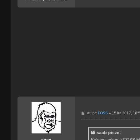
P
autor:
FOSS
»
15 lut 2017, 16:
o
s
t
saab pisze:
Kolejny zakup z FOSS Mo