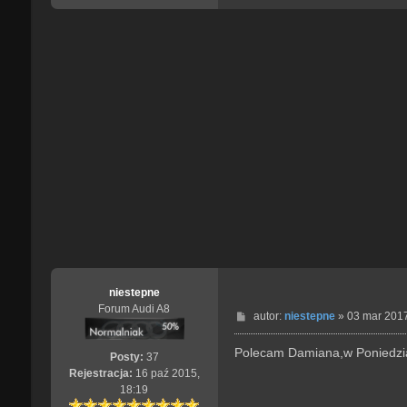
niestepne
Forum Audi A8
P
autor:
niestepne
»
03 mar 2017
o
s
Polecam Damiana,w Poniedział
Posty:
37
t
Rejestracja:
16 paź 2015,
18:19