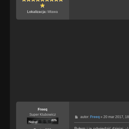
Lokalizacja:
Mława
Freeq
Super Klubowicz
P
autor:
Freeq
»
20 mar 2017, 18
o
s
Byłem i ja odwiedzić dzisiaj :