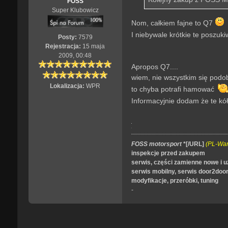
FOSS
Super Klubowicz
Nom, całkiem fajne to Q7
I niebywale krótkie te poszuk
Posty:
7579
Rejestracja:
15 maja
2009, 00:48
Apropos Q7....
wiem, nie wszystkim się podob
Lokalizacja:
WPR
to chyba potrafi hamować
Informacyjnie dodam że te kó
FOSS motorsport
*[/URL]
(PL-Wa
inspekcje przed zakupem
serwis, części zamienne nowe i 
serwis mobilny, serwis door2doo
modyfikacje, przeróbki, tuning
-