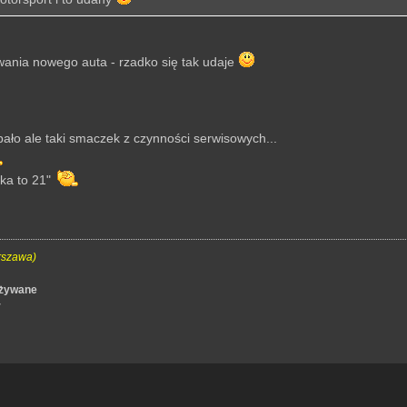
iwania nowego auta - rzadko się tak udaje
ało ale taki smaczek z czynności serwisowych...
łka to 21"
rszawa)
używane
r