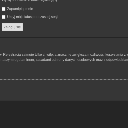
Wyślij ponownie e-mail aktywacyjny
Zapamiętaj mnie
Ukryj mój status podczas tej sesji
 Rejestracja zajmuje tylko chwilę, a znacznie zwiększa możliwości korzystania z 
 z naszym regulaminem, zasadami ochrony danych osobowych oraz z odpowiedziami 