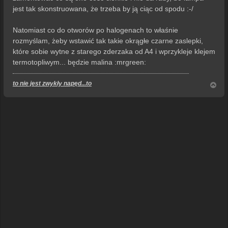
jest tak skonstruowana, że trzeba by ją ciąc od spodu :-/
Natomiast co do otworów po halogenach to właśnie
rozmyślam, żeby wstawić tak takie okrągłe czarne zaslepki,
które sobie wytne z starego zderzaka od A4 i wprzykleje klejem
termotopliwym... będzie malina :mrgreen:
to nie jest zwykły napęd...to
N
a
g
ó
r
ę