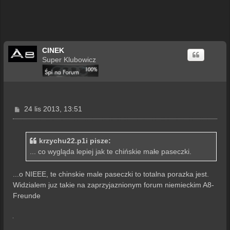
CINEK
Super Klubowicz
P
24 lis 2013, 13:51
o
s
t
krzychu22.p1i pisze:
... co wygląda lepiej jak te chińskie małe paseczki.
...o NIEEE, te chinskie male paseczki to totalna porazka jest.
Widzialem juz takie na zaprzyjaznionym forum niemieckim A8-
Freunde