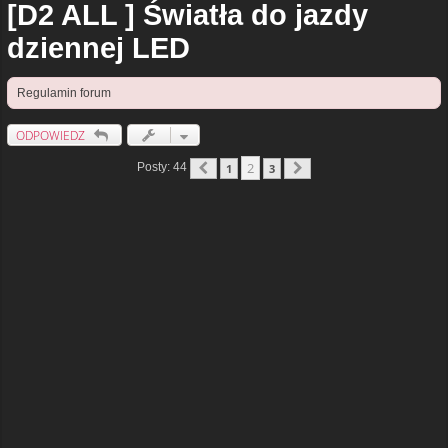
[D2 ALL ] Światła do jazdy
dziennej LED
Regulamin forum
ODPOWIEDZ
2
Posty: 44
1
3
Poprzednia
Następna