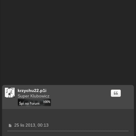
krzychu22.p1i
Super Klubowicz
P
25 lis 2013, 00:13
o
s