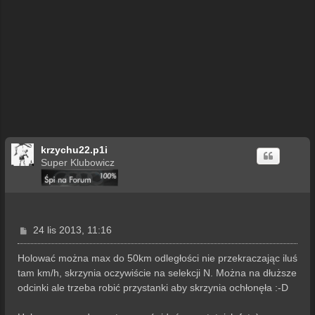
krzychu22.p1i
Super Klubowicz
P
24 lis 2013, 11:16
o
s
Holować można max do 50km odległości nie przekraczając iluś
t
tam km/h, skrzynia oczywiście na selekcji N. Można na dłuższe
odcinki ale trzeba robić przystanki aby skrzynia ochłonęła :-D