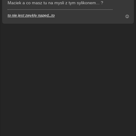
Maciek a co masz tu na mysli z tym sylikonem... ?
to nie jest zwykły napęd...to
N
a
g
ó
r
ę