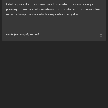
totalna porazka, natomiast ja chorowalem na cos takiego
ponizej co sie okazalo swietnym fotomontażem, poniewez bez
rezania lamp nie da rady takiego efektu uzyskac :
to nie jest zwykły napęd...to
N
a
g
ó
r
ę