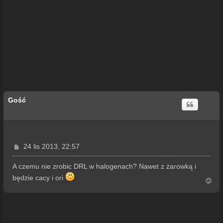
Gość
P
24 lis 2013, 22:57
o
s
A czemu nie zrobic DRL w halogenach? Nawet z żarowką i
t
będzie cacy i ori
N
a
g
ó
r
ę