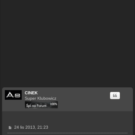
CINEK
Super Klubowicz
P
24 lis 2013, 21:23
o