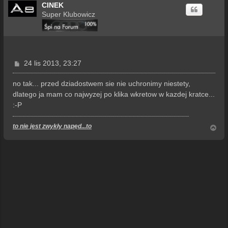
CINEK
Super Klubowicz
P
24 lis 2013, 23:27
o
s
no tak... przed dziadostwem sie nie uchronimy niestety,
t
dlatego ja mam co najwyzej po klika wkretow w kazdej kratce...
:-P
to nie jest zwykły napęd...to
N
a
g
ó
r
ę