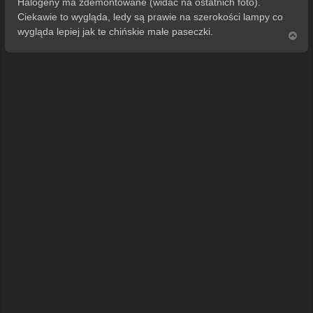
Halogeny ma zdemontowane (widać na ostatnich foto).
Ciekawie to wygląda, ledy są prawie na szerokości lampy co
wygląda lepiej jak te chińskie małe paseczki.
N
a
g
ó
r
ę