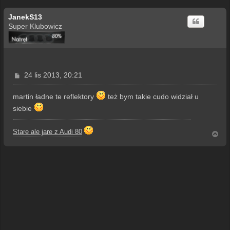
JanekS13
Super Klubowicz
P
24 lis 2013, 20:21
o
s
martin ładne te reflektory
też bym takie cudo widział u
t
siebie
Stare ale jare z Audi 80
N
a
g
ó
r
ę