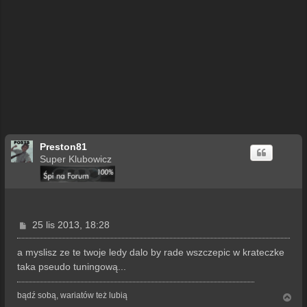
Preston81
Super Klubowicz
P
25 lis 2013, 18:28
o
s
a myslisz ze te twoje ledy dalo by rade wszczepic w krateczke
t
taka pseudo tuningową...
bądź sobą, wariatów też lubią
N