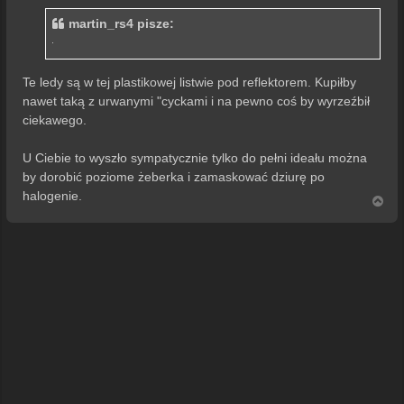
t
martin_rs4 pisze:
Te ledy są w tej plastikowej listwie pod reflektorem. Kupiłby
nawet taką z urwanymi "cyckami i na pewno coś by wyrzeźbił
ciekawego.
U Ciebie to wyszło sympatycznie tylko do pełni ideału można
by dorobić poziome żeberka i zamaskować dziurę po
halogenie.
N
a
g
ó
r
ę