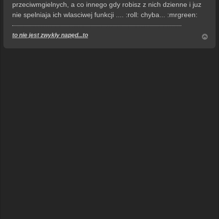
przeciwmgielnych, a co innego gdy robisz z nich dzienne i juz
nie spelniaja ich wlasciwej funkcji .... :roll: chyba... :mrgreen:
to nie jest zwykły napęd...to
N
a
g
ó
r
ę