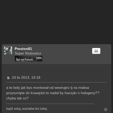
Preston81
Super Klubowicz
P
24 lis 2013, 19:18
o
s
a te ledy jak bys montował od wewnątrz tj na maksa
t
przysunięte do krawędzi to nadal by haczyło o halogeny??
chyba tak co?
bądź sobą, wariatów też lubią
N