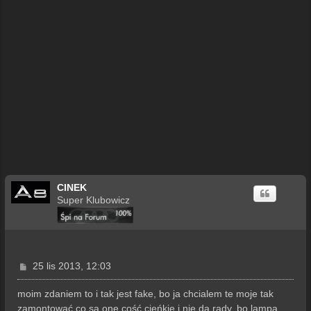
CINEK
Super Klubowicz
P
25 lis 2013, 12:03
o
s
moim zdaniem to i tak jest fake, bo ja chcialem te moje tak
t
zamontować co są one cość cieńkie i nie da rady, bo lampa