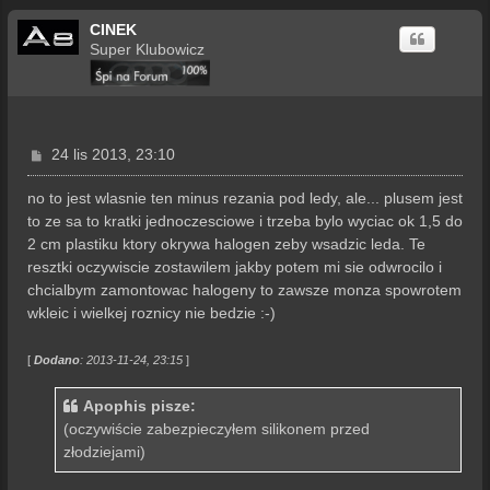
CINEK
Super Klubowicz
P
24 lis 2013, 23:10
o
s
no to jest wlasnie ten minus rezania pod ledy, ale... plusem jest
t
to ze sa to kratki jednoczesciowe i trzeba bylo wyciac ok 1,5 do
2 cm plastiku ktory okrywa halogen zeby wsadzic leda. Te
resztki oczywiscie zostawilem jakby potem mi sie odwrocilo i
chcialbym zamontowac halogeny to zawsze monza spowrotem
wkleic i wielkej roznicy nie bedzie :-)
[
Dodano
: 2013-11-24, 23:15
]
Apophis pisze:
(oczywiście zabezpieczyłem silikonem przed
złodziejami)