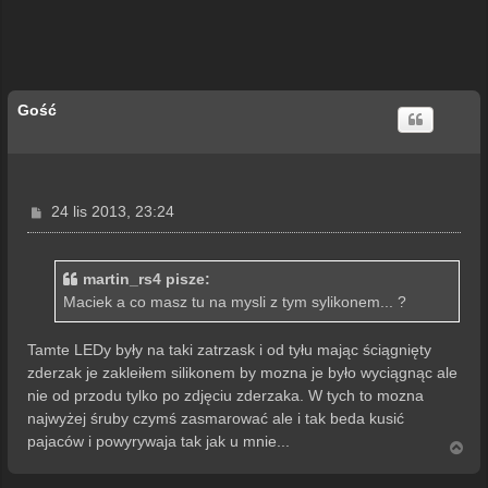
Gość
P
24 lis 2013, 23:24
o
s
t
martin_rs4 pisze:
Maciek a co masz tu na mysli z tym sylikonem... ?
Tamte LEDy były na taki zatrzask i od tyłu mając ściągnięty
zderzak je zakleiłem silikonem by mozna je było wyciągnąc ale
nie od przodu tylko po zdjęciu zderzaka. W tych to mozna
najwyżej śruby czymś zasmarować ale i tak beda kusić
pajaców i powyrywaja tak jak u mnie...
N
a
g