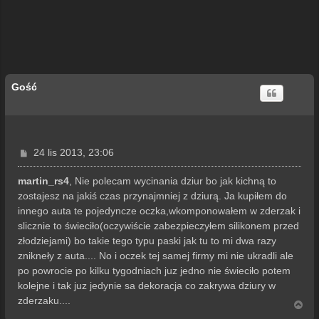
Gość
P
24 lis 2013, 23:06
o
s
martin_rs4
, Nie polecam wycinania dziur bo jak kichną to
t
zostajesz na jakiś czas przynajmniej z dziurą. Ja kupiłem do
innego auta te pojedyncze oczka,wkomponowałem w zderzak i
slicznie to świeciło(oczywiście zabezpieczyłem silikonem przed
złodziejami) bo takie tego typu paski jak tu to mi dwa razy
znikneły z auta.... No i oczek tej samej firmy mi nie ukradli ale
po powrocie po kilku tygodniach juz jedno nie świeciło potem
kolejne i tak juz jedynie sa dekoracja co zakrywa dziury w
zderzaku....
N
a