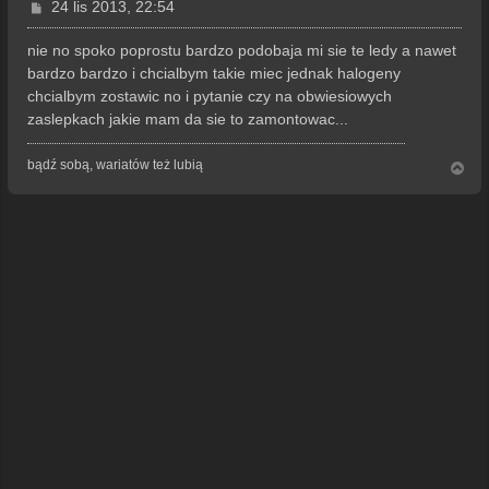
P
24 lis 2013, 22:54
o
s
nie no spoko poprostu bardzo podobaja mi sie te ledy a nawet
t
bardzo bardzo i chcialbym takie miec jednak halogeny
chcialbym zostawic no i pytanie czy na obwiesiowych
zaslepkach jakie mam da sie to zamontowac...
bądź sobą, wariatów też lubią
N
a
g
ó
r
ę