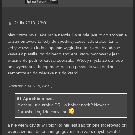
P
24 lis 2013, 23:01
o
s
piewrwsza mysl jaka mnie naszla i w sumie jest to do zrobienia
t
to zamontowac te ledy do spodniej czesci zderzaka...tzn...
zeby wszystko ladnie spojnie wygladalo to trzeba by odciac
kawalek plastiku od dolnego spojlera, ktory mocowany jest
wlasnie do podniej czesci zderzaka! Wtedy mysle ze da rade
bez wyciagania halogenow, no i na pewno latwiej bedzie
zamontowac do zderzka niz do ktatki.
[
Dodano
: 2013-11-24, 23:05
]
Apophis pisze:
A czemu nie zrobic DRL w halogenach? Nawet z
żarowką i będzie cacy i ori
a nie wiem czy tu w Poloni to nie jest zabronione ingerowac ori
wyposazenie...bo co innego gdy nie ma zalozonych swiatel