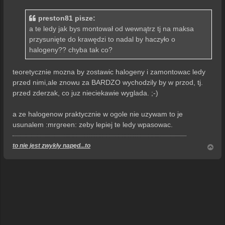
s
t
preston81 pisze:
a te ledy jak bys montował od wewnątrz tj na maksa
przysunięte do krawędzi to nadal by haczyło o
halogeny?? chyba tak co?
teoretycznie mozna by zostawic halogeny i zamontowac ledy
przed nimi,ale znowu za BARDZO wychodzily by w przod, tj.
przed zderzak, co juz nieciekawie wyglada. ;-)
a ze halogenow praktycznie w ogole nie uzywam to je
usunalem :mrgreen: zeby lepiej te ledy wpasowac.
to nie jest zwykły napęd...to
N
a
g
ó
r
ę