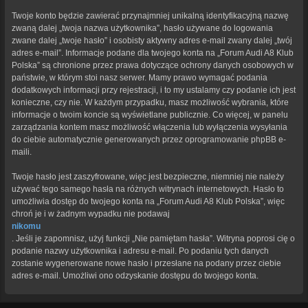
Twoje konto będzie zawierać przynajmniej unikalną identyfikacyjną nazwę
zwaną dalej „twoja nazwa użytkownika”, hasło używane do logowania
zwane dalej „twoje hasło” i osobisty aktywny adres e-mail zwany dalej „twój
adres e-mail”. Informacje podane dla twojego konta na „Forum Audi A8 Klub
Polska” są chronione przez prawa dotyczące ochrony danych osobowych w
państwie, w którym stoi nasz serwer. Mamy prawo wymagać podania
dodatkowych informacji przy rejestracji, i to my ustalamy czy podanie ich jest
konieczne, czy nie. W każdym przypadku, masz możliwość wybrania, które
informacje o twoim koncie są wyświetlane publicznie. Co więcej, w panelu
zarządzania kontem masz możliwość włączenia lub wyłączenia wysyłania
do ciebie automatycznie generowanych przez oprogramowanie phpBB e-
maili.
Twoje hasło jest zaszyfrowane, więc jest bezpieczne, niemniej nie należy
używać tego samego hasła na różnych witrynach internetowych. Hasło to
umożliwia dostęp do twojego konta na „Forum Audi A8 Klub Polska”, więc
chroń je i w żadnym wypadku nie podawaj
nikomu
. Jeśli je zapomnisz, użyj funkcji „Nie pamiętam hasła”. Witryna poprosi cię o
podanie nazwy użytkownika i adresu e-mail. Po podaniu tych danych
zostanie wygenerowane nowe hasło i przesłane na podany przez ciebie
adres e-mail. Umożliwi ono odzyskanie dostępu do twojego konta.