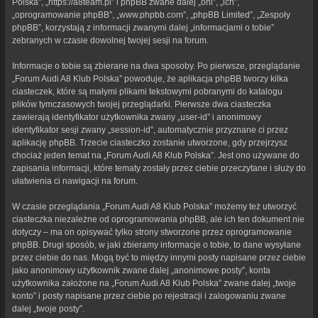
Polska”, „https://a8team.pl” i phpBB zwane dalej „oni”, „ich”,
„oprogramowanie phpBB”, „www.phpbb.com”, „phpBB Limited”, „Zespoły
phpBB”, korzystają z informacji zwanymi dalej „informacjami o tobie”
zebranych w czasie dowolnej twojej sesji na forum.
Informacje o tobie są zbierane na dwa sposoby. Po pierwsze, przeglądanie
„Forum Audi A8 Klub Polska” powoduje, że aplikacja phpBB tworzy kilka
ciasteczek, które są małymi plikami tekstowymi pobranymi do katalogu
plików tymczasowych twojej przeglądarki. Pierwsze dwa ciasteczka
zawierają identyfikator użytkownika zwany „user-id” i anonimowy
identyfikator sesji zwany „session-id”, automatycznie przyznane ci przez
aplikację phpBB. Trzecie ciasteczko zostanie utworzone, gdy przejrzysz
chociaż jeden temat na „Forum Audi A8 Klub Polska”. Jest ono używane do
zapisania informacji, które tematy zostały przez ciebie przeczytane i służy do
ułatwienia ci nawigacji na forum.
W czasie przeglądania „Forum Audi A8 Klub Polska” możemy też utworzyć
ciasteczka niezależne od oprogramowania phpBB, ale ich ten dokument nie
dotyczy – ma on opisywać tylko strony stworzone przez oprogramowanie
phpBB. Drugi sposób, w jaki zbieramy informacje o tobie, to dane wysyłane
przez ciebie do nas. Mogą być to między innymi posty napisane przez ciebie
jako anonimowy użytkownik zwane dalej „anonimowe posty”, konta
użytkownika założone na „Forum Audi A8 Klub Polska” zwane dalej „twoje
konto” i posty napisane przez ciebie po rejestracji i zalogowaniu zwane
dalej „twoje posty”.