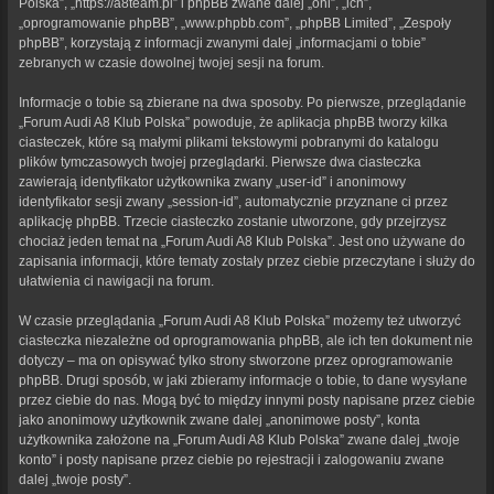
Polska”, „https://a8team.pl” i phpBB zwane dalej „oni”, „ich”,
„oprogramowanie phpBB”, „www.phpbb.com”, „phpBB Limited”, „Zespoły
phpBB”, korzystają z informacji zwanymi dalej „informacjami o tobie”
zebranych w czasie dowolnej twojej sesji na forum.
Informacje o tobie są zbierane na dwa sposoby. Po pierwsze, przeglądanie
„Forum Audi A8 Klub Polska” powoduje, że aplikacja phpBB tworzy kilka
ciasteczek, które są małymi plikami tekstowymi pobranymi do katalogu
plików tymczasowych twojej przeglądarki. Pierwsze dwa ciasteczka
zawierają identyfikator użytkownika zwany „user-id” i anonimowy
identyfikator sesji zwany „session-id”, automatycznie przyznane ci przez
aplikację phpBB. Trzecie ciasteczko zostanie utworzone, gdy przejrzysz
chociaż jeden temat na „Forum Audi A8 Klub Polska”. Jest ono używane do
zapisania informacji, które tematy zostały przez ciebie przeczytane i służy do
ułatwienia ci nawigacji na forum.
W czasie przeglądania „Forum Audi A8 Klub Polska” możemy też utworzyć
ciasteczka niezależne od oprogramowania phpBB, ale ich ten dokument nie
dotyczy – ma on opisywać tylko strony stworzone przez oprogramowanie
phpBB. Drugi sposób, w jaki zbieramy informacje o tobie, to dane wysyłane
przez ciebie do nas. Mogą być to między innymi posty napisane przez ciebie
jako anonimowy użytkownik zwane dalej „anonimowe posty”, konta
użytkownika założone na „Forum Audi A8 Klub Polska” zwane dalej „twoje
konto” i posty napisane przez ciebie po rejestracji i zalogowaniu zwane
dalej „twoje posty”.