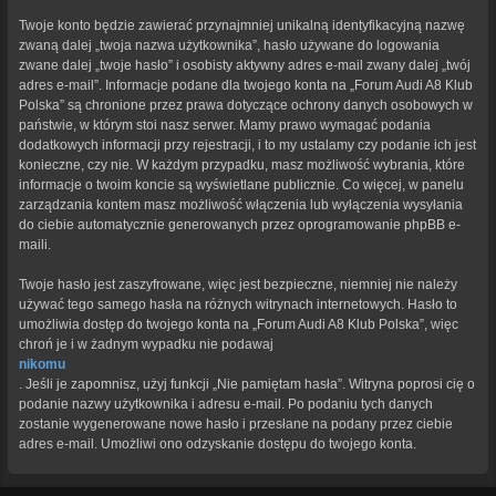
Twoje konto będzie zawierać przynajmniej unikalną identyfikacyjną nazwę
zwaną dalej „twoja nazwa użytkownika”, hasło używane do logowania
zwane dalej „twoje hasło” i osobisty aktywny adres e-mail zwany dalej „twój
adres e-mail”. Informacje podane dla twojego konta na „Forum Audi A8 Klub
Polska” są chronione przez prawa dotyczące ochrony danych osobowych w
państwie, w którym stoi nasz serwer. Mamy prawo wymagać podania
dodatkowych informacji przy rejestracji, i to my ustalamy czy podanie ich jest
konieczne, czy nie. W każdym przypadku, masz możliwość wybrania, które
informacje o twoim koncie są wyświetlane publicznie. Co więcej, w panelu
zarządzania kontem masz możliwość włączenia lub wyłączenia wysyłania
do ciebie automatycznie generowanych przez oprogramowanie phpBB e-
maili.
Twoje hasło jest zaszyfrowane, więc jest bezpieczne, niemniej nie należy
używać tego samego hasła na różnych witrynach internetowych. Hasło to
umożliwia dostęp do twojego konta na „Forum Audi A8 Klub Polska”, więc
chroń je i w żadnym wypadku nie podawaj
nikomu
. Jeśli je zapomnisz, użyj funkcji „Nie pamiętam hasła”. Witryna poprosi cię o
podanie nazwy użytkownika i adresu e-mail. Po podaniu tych danych
zostanie wygenerowane nowe hasło i przesłane na podany przez ciebie
adres e-mail. Umożliwi ono odzyskanie dostępu do twojego konta.