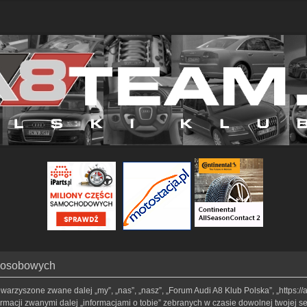
h osobowych
towarzyszone zwane dalej „my”, „nas”, „nasz”, „Forum Audi A8 Klub Polska”, „https:
macji zwanymi dalej „informacjami o tobie” zebranych w czasie dowolnej twojej se