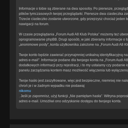
Informacje o tobie są zbierane na dwa sposoby. Po pierwsze, przegląd
plików tymczasowych twojej przeglądarki. Pierwsze dwa ciasteczka zawi
Trzecie ciasteczko zostanie utworzone, gdy przejrzysz chociaż jeden te
nawigacji na forum.
W czasie przeglądania „Forum Audi A8 Klub Polska” możemy też utwor
oprogramowanie phpBB. Drugi sposób, w jaki zbieramy informacje o to
„anonimowe posty”, konta użytkownika założone na „Forum Audi A8 Klub 
Twoje konto będzie zawierać przynajmniej unikalną identyfikacyjną na
adres e-mail”. Informacje podane dla twojego konta na „Forum Audi 
dodatkowych informacji przy rejestracji, i to my ustalamy czy podanie
panelu zarządzania kontem masz możliwość włączenia lub wyłączeni
Twoje hasło jest zaszyfrowane, więc jest bezpieczne, niemniej nie na
chroń je i w żadnym wypadku nie podawaj
nikomu
. Jeśli je zapomnisz, użyj funkcji „Nie pamiętam hasła”. Witryna pop
adres e-mail. Umożliwi ono odzyskanie dostępu do twojego konta.