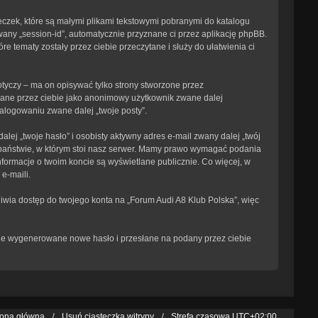
eczek, które są małymi plikami tekstowymi pobranymi do katalogu
wany „session-id”, automatycznie przyznane ci przez aplikację phpBB.
e tematy zostały przez ciebie przeczytane i służy do ułatwienia ci
tyczy – ma on opisywać tylko strony stworzone przez
isane przez ciebie jako anonimowy użytkownik zwane dalej
zalogowaniu zwane dalej „twoje posty”.
ej „twoje hasło” i osobisty aktywny adres e-mail zwany dalej „twój
 państwie, w którym stoi nasz serwer. Mamy prawo wymagać podania
informacje o twoim koncie są wyświetlane publicznie. Co więcej, w
e-maili.
iwia dostęp do twojego konta na „Forum Audi A8 Klub Polska”, więc
tanie wygenerowane nowe hasło i przesłane na podany przez ciebie
rona główna
Usuń ciasteczka witryny
Strefa czasowa
UTC+02:00