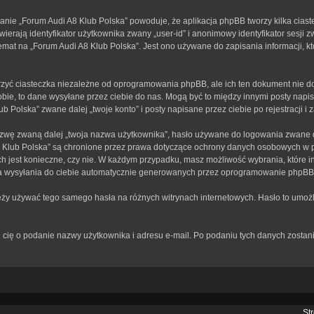
anie „Forum Audi A8 Klub Polska” powoduje, że aplikacja phpBB tworzy kilka ciast
erają identyfikator użytkownika zwany „user-id” i anonimowy identyfikator sesji z
mat na „Forum Audi A8 Klub Polska”. Jest ono używane do zapisania informacji, któr
zyć ciasteczka niezależne od oprogramowania phpBB, ale ich ten dokument nie do
bie, to dane wysyłane przez ciebie do nas. Mogą być to między innymi posty nap
Polska” zwane dalej „twoje konto” i posty napisane przez ciebie po rejestracji i 
zwę zwaną dalej „twoja nazwa użytkownika”, hasło używane do logowania zwane dal
A8 Klub Polska” są chronione przez prawa dotyczące ochrony danych osobowych w
 ich jest konieczne, czy nie. W każdym przypadku, masz możliwość wybrania, które 
a wysyłania do ciebie automatycznie generowanych przez oprogramowanie phpBB 
leży używać tego samego hasła na różnych witrynach internetowych. Hasło to umożl
rosi cię o podanie nazwy użytkownika i adresu e-mail. Po podaniu tych danych zos
St