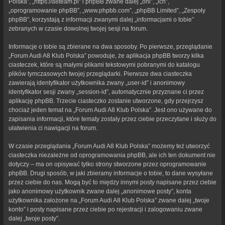
Polska”, „https://a8team.pl” i phpBB zwane dalej „oni”, „ich”,
„oprogramowanie phpBB”, „www.phpbb.com”, „phpBB Limited”, „Zespoły
phpBB”, korzystają z informacji zwanymi dalej „informacjami o tobie”
zebranych w czasie dowolnej twojej sesji na forum.
Informacje o tobie są zbierane na dwa sposoby. Po pierwsze, przeglądanie
„Forum Audi A8 Klub Polska” powoduje, że aplikacja phpBB tworzy kilka
ciasteczek, które są małymi plikami tekstowymi pobranymi do katalogu
plików tymczasowych twojej przeglądarki. Pierwsze dwa ciasteczka
zawierają identyfikator użytkownika zwany „user-id” i anonimowy
identyfikator sesji zwany „session-id”, automatycznie przyznane ci przez
aplikację phpBB. Trzecie ciasteczko zostanie utworzone, gdy przejrzysz
chociaż jeden temat na „Forum Audi A8 Klub Polska”. Jest ono używane do
zapisania informacji, które tematy zostały przez ciebie przeczytane i służy do
ułatwienia ci nawigacji na forum.
W czasie przeglądania „Forum Audi A8 Klub Polska” możemy też utworzyć
ciasteczka niezależne od oprogramowania phpBB, ale ich ten dokument nie
dotyczy – ma on opisywać tylko strony stworzone przez oprogramowanie
phpBB. Drugi sposób, w jaki zbieramy informacje o tobie, to dane wysyłane
przez ciebie do nas. Mogą być to między innymi posty napisane przez ciebie
jako anonimowy użytkownik zwane dalej „anonimowe posty”, konta
użytkownika założone na „Forum Audi A8 Klub Polska” zwane dalej „twoje
konto” i posty napisane przez ciebie po rejestracji i zalogowaniu zwane
dalej „twoje posty”.