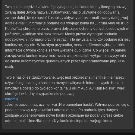
Twoje konto będzie zawierać przynajmniej unikalną identyfikacyjną nazwę
zwaną dalej „twoja nazwa użytkownika”, hasło używane do logowania
zwane dalej „twoje hasło” i osobisty aktywny adres e-mail zwany dalej „twój
adres e-mail”. Informacje podane dla twojego konta na „Forum Audi A8 Klub
Polska” są chronione przez prawa dotyczące ochrony danych osobowych w
państwie, w którym stoi nasz serwer. Mamy prawo wymagać podania
dodatkowych informacji przy rejestracji, i to my ustalamy czy podanie ich jest
konieczne, czy nie. W każdym przypadku, masz możliwość wybrania, które
informacje o twoim koncie są wyświetlane publicznie. Co więcej, w panelu
zarządzania kontem masz możliwość włączenia lub wyłączenia wysyłania
do ciebie automatycznie generowanych przez oprogramowanie phpBB e-
maili.
Twoje hasło jest zaszyfrowane, więc jest bezpieczne, niemniej nie należy
używać tego samego hasła na różnych witrynach internetowych. Hasło to
umożliwia dostęp do twojego konta na „Forum Audi A8 Klub Polska”, więc
chroń je i w żadnym wypadku nie podawaj
nikomu
. Jeśli je zapomnisz, użyj funkcji „Nie pamiętam hasła”. Witryna poprosi cię o
podanie nazwy użytkownika i adresu e-mail. Po podaniu tych danych
zostanie wygenerowane nowe hasło i przesłane na podany przez ciebie
adres e-mail. Umożliwi ono odzyskanie dostępu do twojego konta.