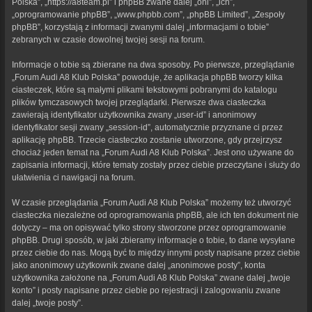
Polska”, „https://a8team.pl” i phpBB zwane dalej „oni”, „ich”,
„oprogramowanie phpBB”, „www.phpbb.com”, „phpBB Limited”, „Zespoły
phpBB”, korzystają z informacji zwanymi dalej „informacjami o tobie”
zebranych w czasie dowolnej twojej sesji na forum.
Informacje o tobie są zbierane na dwa sposoby. Po pierwsze, przeglądanie
„Forum Audi A8 Klub Polska” powoduje, że aplikacja phpBB tworzy kilka
ciasteczek, które są małymi plikami tekstowymi pobranymi do katalogu
plików tymczasowych twojej przeglądarki. Pierwsze dwa ciasteczka
zawierają identyfikator użytkownika zwany „user-id” i anonimowy
identyfikator sesji zwany „session-id”, automatycznie przyznane ci przez
aplikację phpBB. Trzecie ciasteczko zostanie utworzone, gdy przejrzysz
chociaż jeden temat na „Forum Audi A8 Klub Polska”. Jest ono używane do
zapisania informacji, które tematy zostały przez ciebie przeczytane i służy do
ułatwienia ci nawigacji na forum.
W czasie przeglądania „Forum Audi A8 Klub Polska” możemy też utworzyć
ciasteczka niezależne od oprogramowania phpBB, ale ich ten dokument nie
dotyczy – ma on opisywać tylko strony stworzone przez oprogramowanie
phpBB. Drugi sposób, w jaki zbieramy informacje o tobie, to dane wysyłane
przez ciebie do nas. Mogą być to między innymi posty napisane przez ciebie
jako anonimowy użytkownik zwane dalej „anonimowe posty”, konta
użytkownika założone na „Forum Audi A8 Klub Polska” zwane dalej „twoje
konto” i posty napisane przez ciebie po rejestracji i zalogowaniu zwane
dalej „twoje posty”.