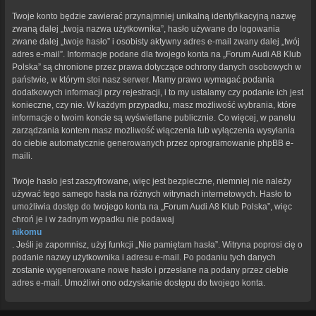
Twoje konto będzie zawierać przynajmniej unikalną identyfikacyjną nazwę
zwaną dalej „twoja nazwa użytkownika”, hasło używane do logowania
zwane dalej „twoje hasło” i osobisty aktywny adres e-mail zwany dalej „twój
adres e-mail”. Informacje podane dla twojego konta na „Forum Audi A8 Klub
Polska” są chronione przez prawa dotyczące ochrony danych osobowych w
państwie, w którym stoi nasz serwer. Mamy prawo wymagać podania
dodatkowych informacji przy rejestracji, i to my ustalamy czy podanie ich jest
konieczne, czy nie. W każdym przypadku, masz możliwość wybrania, które
informacje o twoim koncie są wyświetlane publicznie. Co więcej, w panelu
zarządzania kontem masz możliwość włączenia lub wyłączenia wysyłania
do ciebie automatycznie generowanych przez oprogramowanie phpBB e-
maili.
Twoje hasło jest zaszyfrowane, więc jest bezpieczne, niemniej nie należy
używać tego samego hasła na różnych witrynach internetowych. Hasło to
umożliwia dostęp do twojego konta na „Forum Audi A8 Klub Polska”, więc
chroń je i w żadnym wypadku nie podawaj
nikomu
. Jeśli je zapomnisz, użyj funkcji „Nie pamiętam hasła”. Witryna poprosi cię o
podanie nazwy użytkownika i adresu e-mail. Po podaniu tych danych
zostanie wygenerowane nowe hasło i przesłane na podany przez ciebie
adres e-mail. Umożliwi ono odzyskanie dostępu do twojego konta.