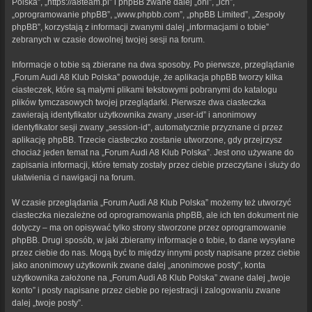
Polska”, „https://a8team.pl” i phpBB zwane dalej „oni”, „ich”,
„oprogramowanie phpBB”, „www.phpbb.com”, „phpBB Limited”, „Zespoły
phpBB”, korzystają z informacji zwanymi dalej „informacjami o tobie”
zebranych w czasie dowolnej twojej sesji na forum.
Informacje o tobie są zbierane na dwa sposoby. Po pierwsze, przeglądanie
„Forum Audi A8 Klub Polska” powoduje, że aplikacja phpBB tworzy kilka
ciasteczek, które są małymi plikami tekstowymi pobranymi do katalogu
plików tymczasowych twojej przeglądarki. Pierwsze dwa ciasteczka
zawierają identyfikator użytkownika zwany „user-id” i anonimowy
identyfikator sesji zwany „session-id”, automatycznie przyznane ci przez
aplikację phpBB. Trzecie ciasteczko zostanie utworzone, gdy przejrzysz
chociaż jeden temat na „Forum Audi A8 Klub Polska”. Jest ono używane do
zapisania informacji, które tematy zostały przez ciebie przeczytane i służy do
ułatwienia ci nawigacji na forum.
W czasie przeglądania „Forum Audi A8 Klub Polska” możemy też utworzyć
ciasteczka niezależne od oprogramowania phpBB, ale ich ten dokument nie
dotyczy – ma on opisywać tylko strony stworzone przez oprogramowanie
phpBB. Drugi sposób, w jaki zbieramy informacje o tobie, to dane wysyłane
przez ciebie do nas. Mogą być to między innymi posty napisane przez ciebie
jako anonimowy użytkownik zwane dalej „anonimowe posty”, konta
użytkownika założone na „Forum Audi A8 Klub Polska” zwane dalej „twoje
konto” i posty napisane przez ciebie po rejestracji i zalogowaniu zwane
dalej „twoje posty”.