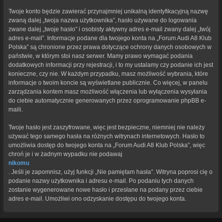
Twoje konto będzie zawierać przynajmniej unikalną identyfikacyjną nazwę
zwaną dalej „twoja nazwa użytkownika”, hasło używane do logowania
zwane dalej „twoje hasło” i osobisty aktywny adres e-mail zwany dalej „twój
adres e-mail”. Informacje podane dla twojego konta na „Forum Audi A8 Klub
Polska” są chronione przez prawa dotyczące ochrony danych osobowych w
państwie, w którym stoi nasz serwer. Mamy prawo wymagać podania
dodatkowych informacji przy rejestracji, i to my ustalamy czy podanie ich jest
konieczne, czy nie. W każdym przypadku, masz możliwość wybrania, które
informacje o twoim koncie są wyświetlane publicznie. Co więcej, w panelu
zarządzania kontem masz możliwość włączenia lub wyłączenia wysyłania
do ciebie automatycznie generowanych przez oprogramowanie phpBB e-
maili.
Twoje hasło jest zaszyfrowane, więc jest bezpieczne, niemniej nie należy
używać tego samego hasła na różnych witrynach internetowych. Hasło to
umożliwia dostęp do twojego konta na „Forum Audi A8 Klub Polska”, więc
chroń je i w żadnym wypadku nie podawaj
nikomu
. Jeśli je zapomnisz, użyj funkcji „Nie pamiętam hasła”. Witryna poprosi cię o
podanie nazwy użytkownika i adresu e-mail. Po podaniu tych danych
zostanie wygenerowane nowe hasło i przesłane na podany przez ciebie
adres e-mail. Umożliwi ono odzyskanie dostępu do twojego konta.