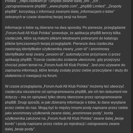
Polska”, „https://a8team.pl” i phpBB zwane dalej „oni”, „ich”,
„oprogramowanie phpBB”, „www.phpbb.com”, „phpBB Limited”, „Zespoły
phpBB”, korzystają z informacji zwanymi dalej „informacjami o tobie”
zebranych w czasie dowolnej twojej sesji na forum.
Informacje o tobie są zbierane na dwa sposoby. Po pierwsze, przeglądanie
„Forum Audi A8 Klub Polska” powoduje, że aplikacja phpBB tworzy kilka
ciasteczek, które są małymi plikami tekstowymi pobranymi do katalogu
plików tymczasowych twojej przeglądarki. Pierwsze dwa ciasteczka
zawierają identyfikator użytkownika zwany „user-id” i anonimowy
identyfikator sesji zwany „session-id”, automatycznie przyznane ci przez
aplikację phpBB. Trzecie ciasteczko zostanie utworzone, gdy przejrzysz
chociaż jeden temat na „Forum Audi A8 Klub Polska”. Jest ono używane do
zapisania informacji, które tematy zostały przez ciebie przeczytane i służy do
ułatwienia ci nawigacji na forum.
W czasie przeglądania „Forum Audi A8 Klub Polska” możemy też utworzyć
ciasteczka niezależne od oprogramowania phpBB, ale ich ten dokument nie
dotyczy – ma on opisywać tylko strony stworzone przez oprogramowanie
phpBB. Drugi sposób, w jaki zbieramy informacje o tobie, to dane wysyłane
przez ciebie do nas. Mogą być to między innymi posty napisane przez ciebie
jako anonimowy użytkownik zwane dalej „anonimowe posty”, konta
użytkownika założone na „Forum Audi A8 Klub Polska” zwane dalej „twoje
konto” i posty napisane przez ciebie po rejestracji i zalogowaniu zwane
dalej „twoje posty”.