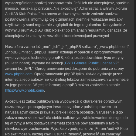
wyszczególnione poniżej postanowienia. Jeśli ich nie akceptujesz, opuść to
miejsce, naciskając przycisk „Nie akceptuję”. Administracja witryny „Forum
Audi A8 Klub Polska” ma prawo w dowolnym czasie zmienić poniższe
postanowienia, informując cię o zmianach, niemniej wskazane jest, aby
użytkownicy sami regularnie zaglądali do tego regulaminu. Korzystanie z
witryny „Forum Audi A8 Klub Polska” po zmianach regulaminu oznacza, że
akceptujesz te zmiany ze wszelkimi konsekwencjami prawnymi.
Nasze fora zwane też „one”, „ich”, „je”, „phpBB software”, „www.phpbb.com”,
„phpBB Limited”, „phpBB Teams” działają w oparciu o oprogramowanie
wykorzystujące technologię phpBB, która jest środowiskiem typu witryny
(bulletin board), wydane na licencji „
GNU General Public License v2
”
zwanej też „GPL”. Oprogramowanie jest dostępne do pobrania ze strony
www.phpbb.com
. Oprogramowanie phpBB tylko ułatwia dyskusje przez
internet, a jego autorzy nie kontrolują tekstów zamieszczanych w internecie
za jego pomocą. Więcej informacji o phpBB można znaleźć na stronie
https://www.phpbb.com/
.
Akceptujesz zakaz publikowania wypowiedzi o charakterze obraźliwym,
oszczerczym, propagującym treści niezgodne z polskim prawem lub
naruszającym cudze prawa autorskie i dobra osobiste. Naruszenie tego
zakazu może skutkować dla ciebie całkowitym zablokowaniem dostępu do
tej witryny, a twój dostawca internetu zostanie powiadomiony o twoim
niewłaściwym zachowaniu. Wyrażasz zgodę na to, że „Forum Audi A8 Klub
Polska” może w każdej chwili usunąć, zmienić, przenieść lub zamknąć