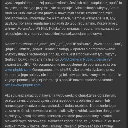
wyszczególnione poniżej postanowienia. Jeśli ich nie akceptujesz, opuść to
miejsce, naciskając przycisk „Nie akceptuję”. Administracja witryny „Forum
Audi A8 Klub Polska” ma prawo w dowolnym czasie zmienić poniższe
postanowienia, informując cię o zmianach, niemniej wskazane jest, aby
użytkownicy sami regularnie zaglądali do tego regulaminu. Korzystanie z
witryny „Forum Audi A8 Klub Polska” po zmianach regulaminu oznacza, że
akceptujesz te zmiany ze wszelkimi konsekwencjami prawnymi.
Nasze fora zwane też „one”, „ich”, „je”, „phpBB software”, „www.phpbb.com”,
„phpBB Limited”, „phpBB Teams” działają w oparciu o oprogramowanie
wykorzystujące technologię phpBB, która jest środowiskiem typu witryny
(bulletin board), wydane na licencji „
GNU General Public License v2
”
zwanej też „GPL”. Oprogramowanie jest dostępne do pobrania ze strony
www.phpbb.com
. Oprogramowanie phpBB tylko ułatwia dyskusje przez
internet, a jego autorzy nie kontrolują tekstów zamieszczanych w internecie
za jego pomocą. Więcej informacji o phpBB można znaleźć na stronie
https://www.phpbb.com/
.
Akceptujesz zakaz publikowania wypowiedzi o charakterze obraźliwym,
oszczerczym, propagującym treści niezgodne z polskim prawem lub
naruszającym cudze prawa autorskie i dobra osobiste. Naruszenie tego
zakazu może skutkować dla ciebie całkowitym zablokowaniem dostępu do
tej witryny, a twój dostawca internetu zostanie powiadomiony o twoim
niewłaściwym zachowaniu. Wyrażasz zgodę na to, że „Forum Audi A8 Klub
Polska” może w każdej chwili usunąć, zmienić, przenieść lub zamknąć