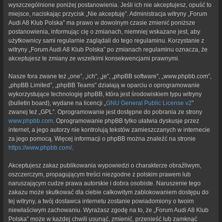
wyszczególnione poniżej postanowienia. Jeśli ich nie akceptujesz, opuść to
miejsce, naciskając przycisk „Nie akceptuję”. Administracja witryny „Forum
Audi A8 Klub Polska” ma prawo w dowolnym czasie zmienić poniższe
postanowienia, informując cię o zmianach, niemniej wskazane jest, aby
użytkownicy sami regularnie zaglądali do tego regulaminu. Korzystanie z
witryny „Forum Audi A8 Klub Polska” po zmianach regulaminu oznacza, że
akceptujesz te zmiany ze wszelkimi konsekwencjami prawnymi.
Nasze fora zwane też „one”, „ich”, „je”, „phpBB software”, „www.phpbb.com”,
„phpBB Limited”, „phpBB Teams” działają w oparciu o oprogramowanie
wykorzystujące technologię phpBB, która jest środowiskiem typu witryny
(bulletin board), wydane na licencji „
GNU General Public License v2
”
zwanej też „GPL”. Oprogramowanie jest dostępne do pobrania ze strony
www.phpbb.com
. Oprogramowanie phpBB tylko ułatwia dyskusje przez
internet, a jego autorzy nie kontrolują tekstów zamieszczanych w internecie
za jego pomocą. Więcej informacji o phpBB można znaleźć na stronie
https://www.phpbb.com/
.
Akceptujesz zakaz publikowania wypowiedzi o charakterze obraźliwym,
oszczerczym, propagującym treści niezgodne z polskim prawem lub
naruszającym cudze prawa autorskie i dobra osobiste. Naruszenie tego
zakazu może skutkować dla ciebie całkowitym zablokowaniem dostępu do
tej witryny, a twój dostawca internetu zostanie powiadomiony o twoim
niewłaściwym zachowaniu. Wyrażasz zgodę na to, że „Forum Audi A8 Klub
Polska” może w każdej chwili usunąć, zmienić, przenieść lub zamknąć