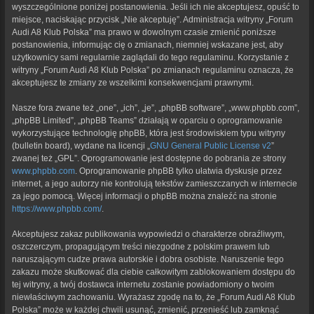
wyszczególnione poniżej postanowienia. Jeśli ich nie akceptujesz, opuść to
miejsce, naciskając przycisk „Nie akceptuję”. Administracja witryny „Forum
Audi A8 Klub Polska” ma prawo w dowolnym czasie zmienić poniższe
postanowienia, informując cię o zmianach, niemniej wskazane jest, aby
użytkownicy sami regularnie zaglądali do tego regulaminu. Korzystanie z
witryny „Forum Audi A8 Klub Polska” po zmianach regulaminu oznacza, że
akceptujesz te zmiany ze wszelkimi konsekwencjami prawnymi.
Nasze fora zwane też „one”, „ich”, „je”, „phpBB software”, „www.phpbb.com”,
„phpBB Limited”, „phpBB Teams” działają w oparciu o oprogramowanie
wykorzystujące technologię phpBB, która jest środowiskiem typu witryny
(bulletin board), wydane na licencji „
GNU General Public License v2
”
zwanej też „GPL”. Oprogramowanie jest dostępne do pobrania ze strony
www.phpbb.com
. Oprogramowanie phpBB tylko ułatwia dyskusje przez
internet, a jego autorzy nie kontrolują tekstów zamieszczanych w internecie
za jego pomocą. Więcej informacji o phpBB można znaleźć na stronie
https://www.phpbb.com/
.
Akceptujesz zakaz publikowania wypowiedzi o charakterze obraźliwym,
oszczerczym, propagującym treści niezgodne z polskim prawem lub
naruszającym cudze prawa autorskie i dobra osobiste. Naruszenie tego
zakazu może skutkować dla ciebie całkowitym zablokowaniem dostępu do
tej witryny, a twój dostawca internetu zostanie powiadomiony o twoim
niewłaściwym zachowaniu. Wyrażasz zgodę na to, że „Forum Audi A8 Klub
Polska” może w każdej chwili usunąć, zmienić, przenieść lub zamknąć