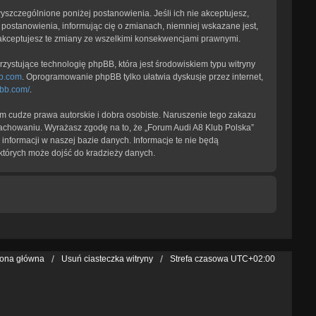
 wyszczególnione poniżej postanowienia. Jeśli ich nie akceptujesz,
 postanowienia, informując cię o zmianach, niemniej wskazane jest,
 akceptujesz te zmiany ze wszelkimi konsekwencjami prawnymi.
zystujące technologię phpBB, która jest środowiskiem typu witryny
b.com
. Oprogramowanie phpBB tylko ułatwia dyskusje przez internet,
pbb.com/
.
 cudze prawa autorskie i dobra osobiste. Naruszenie tego zakazu
achowaniu. Wyrażasz zgodę na to, że „Forum Audi A8 Klub Polska”
informacji w naszej bazie danych. Informacje te nie będą
których może dojść do kradzieży danych.
rona główna
Usuń ciasteczka witryny
Strefa czasowa
UTC+02:00