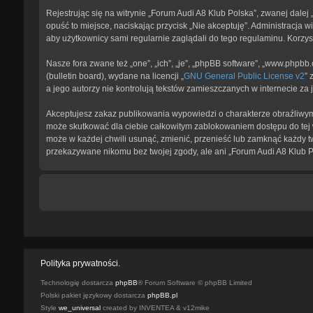
Rejestrując się na witrynie „Forum Audi A8 Klub Polska”, zwanej dalej 
opuść to miejsce, naciskając przycisk „Nie akceptuję”. Administracja
aby użytkownicy sami regularnie zaglądali do tego regulaminu. Korzy
Nasze fora zwane też „one”, „ich”, „je”, „phpBB software”, „www.phpb
(bulletin board), wydane na licencji „
GNU General Public License v2
” 
a jego autorzy nie kontrolują tekstów zamieszczanych w internecie z
Akceptujesz zakaz publikowania wypowiedzi o charakterze obraźliwym
może skutkować dla ciebie całkowitym zablokowaniem dostępu do tej 
może w każdej chwili usunąć, zmienić, przenieść lub zamknąć każdy tw
przekazywane nikomu bez twojej zgody, ale ani „Forum Audi A8 Klub P
Polityka prywatności.
Technologię dostarcza
phpBB
® Forum Software © phpBB Limited
Polski pakiet językowy dostarcza
phpBB.pl
Style
we_universal
created by INVENTEA & v12mike