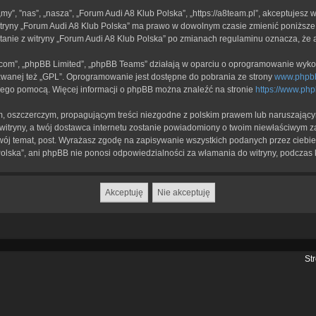
„my”, ”nas”, „nasza”, „Forum Audi A8 Klub Polska”, „https://a8team.pl”, akceptujesz
 witryny „Forum Audi A8 Klub Polska” ma prawo w dowolnym czasie zmienić poniższe
stanie z witryny „Forum Audi A8 Klub Polska” po zmianach regulaminu oznacza, że
b.com”, „phpBB Limited”, „phpBB Teams” działają w oparciu o oprogramowanie wykor
zwanej też „GPL”. Oprogramowanie jest dostępne do pobrania ze strony
www.phpb
a jego pomocą. Więcej informacji o phpBB można znaleźć na stronie
https://www.ph
, oszczerczym, propagującym treści niezgodne z polskim prawem lub naruszającym
witryny, a twój dostawca internetu zostanie powiadomiony o twoim niewłaściwym z
ój temat, post. Wyrażasz zgodę na zapisywanie wszystkich podanych przez ciebie 
olska”, ani phpBB nie ponosi odpowiedzialności za włamania do witryny, podczas 
St