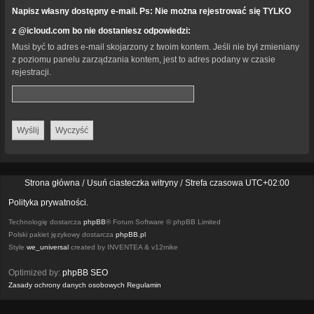
Napisz własny dostępny e-mail. Ps: Nie można rejestrować się TYLKO
z @icloud.com bo nie dostaniesz odpowiedzi:
Musi być to adres e-mail skojarzony z twoim kontem. Jeśli nie był zmieniany
z poziomu panelu zarządzania kontem, jest to adres podany w czasie
rejestracji.
Strona główna
Usuń ciasteczka witryny
Strefa czasowa
UTC+02:00
Polityka prywatności.
Technologię dostarcza
phpBB
® Forum Software © phpBB Limited
Polski pakiet językowy dostarcza
phpBB.pl
Style
we_universal
created by INVENTEA & v12mike
Optimized by:
phpBB SEO
Zasady ochrony danych osobowych
Regulamin