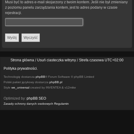
Musi być to adres e-mail skojarzony z twoim kontem. Jeśli nie był zmieniany
z poziomu panelu zarządzania kontem, jest to adres podany w czasie
rejestracji.
Strona główna
Usuń ciasteczka witryny
Strefa czasowa
UTC+02:00
Polityka prywatności.
Technologię dostarcza
phpBB
® Forum Software © phpBB Limited
Polski pakiet językowy dostarcza
phpBB.pl
Style
we_universal
created by INVENTEA & v12mike
Optimized by:
phpBB SEO
Zasady ochrony danych osobowych
Regulamin