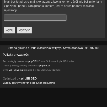
Musi być to adres e-mail skojarzony z twoim kontem. Jeśli nie był zmieniany
z poziomu panelu zarządzania kontem, jest to adres podany w czasie
rejestracji.
Strona główna
Usuń ciasteczka witryny
Strefa czasowa
UTC+02:00
Polityka prywatności.
Technologię dostarcza
phpBB
® Forum Software © phpBB Limited
Polski pakiet językowy dostarcza
phpBB.pl
Style
we_universal
created by INVENTEA & v12mike
Optimized by:
phpBB SEO
Zasady ochrony danych osobowych
Regulamin