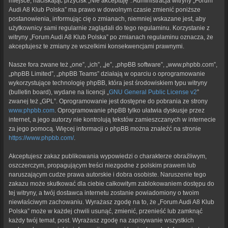
miejsce, naciskając przycisk „Nie akceptuję”. Administracja witryny „Forum
Audi A8 Klub Polska” ma prawo w dowolnym czasie zmienić poniższe
postanowienia, informując cię o zmianach, niemniej wskazane jest, aby
użytkownicy sami regularnie zaglądali do tego regulaminu. Korzystanie z
witryny „Forum Audi A8 Klub Polska” po zmianach regulaminu oznacza, że
akceptujesz te zmiany ze wszelkimi konsekwencjami prawnymi.
Nasze fora zwane też „one”, „ich”, „je”, „phpBB software”, „www.phpbb.com”,
„phpBB Limited”, „phpBB Teams” działają w oparciu o oprogramowanie
wykorzystujące technologię phpBB, która jest środowiskiem typu witryny
(bulletin board), wydane na licencji „
GNU General Public License v2
”
zwanej też „GPL”. Oprogramowanie jest dostępne do pobrania ze strony
www.phpbb.com
. Oprogramowanie phpBB tylko ułatwia dyskusje przez
internet, a jego autorzy nie kontrolują tekstów zamieszczanych w internecie
za jego pomocą. Więcej informacji o phpBB można znaleźć na stronie
https://www.phpbb.com/
.
Akceptujesz zakaz publikowania wypowiedzi o charakterze obraźliwym,
oszczerczym, propagującym treści niezgodne z polskim prawem lub
naruszającym cudze prawa autorskie i dobra osobiste. Naruszenie tego
zakazu może skutkować dla ciebie całkowitym zablokowaniem dostępu do
tej witryny, a twój dostawca internetu zostanie powiadomiony o twoim
niewłaściwym zachowaniu. Wyrażasz zgodę na to, że „Forum Audi A8 Klub
Polska” może w każdej chwili usunąć, zmienić, przenieść lub zamknąć
każdy twój temat, post. Wyrażasz zgodę na zapisywanie wszystkich