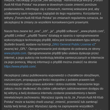
miejsce, naciskając przycisk „Nie akceptuję”. Administracja witryny „Forum
Audi A8 Klub Polska” ma prawo w dowolnym czasie zmienić poniższe
postanowienia, informując cię o zmianach, niemniej wskazane jest, aby
użytkownicy sami regularnie zaglądali do tego regulaminu. Korzystanie z
witryny „Forum Audi A8 Klub Polska” po zmianach regulaminu oznacza, że
akceptujesz te zmiany ze wszelkimi konsekwencjami prawnymi.
Nasze fora zwane też „one”, „ich”, „je”, „phpBB software”, „www.phpbb.com”,
„phpBB Limited”, „phpBB Teams” działają w oparciu o oprogramowanie
wykorzystujące technologię phpBB, która jest środowiskiem typu witryny
(bulletin board), wydane na licencji „
GNU General Public License v2
”
zwanej też „GPL”. Oprogramowanie jest dostępne do pobrania ze strony
www.phpbb.com
. Oprogramowanie phpBB tylko ułatwia dyskusje przez
internet, a jego autorzy nie kontrolują tekstów zamieszczanych w internecie
za jego pomocą. Więcej informacji o phpBB można znaleźć na stronie
https://www.phpbb.com/
.
Akceptujesz zakaz publikowania wypowiedzi o charakterze obraźliwym,
oszczerczym, propagującym treści niezgodne z polskim prawem lub
naruszającym cudze prawa autorskie i dobra osobiste. Naruszenie tego
zakazu może skutkować dla ciebie całkowitym zablokowaniem dostępu do
tej witryny, a twój dostawca internetu zostanie powiadomiony o twoim
niewłaściwym zachowaniu. Wyrażasz zgodę na to, że „Forum Audi A8 Klub
Polska” może w każdej chwili usunąć, zmienić, przenieść lub zamknąć
każdy twój temat, post. Wyrażasz zgodę na zapisywanie wszystkich