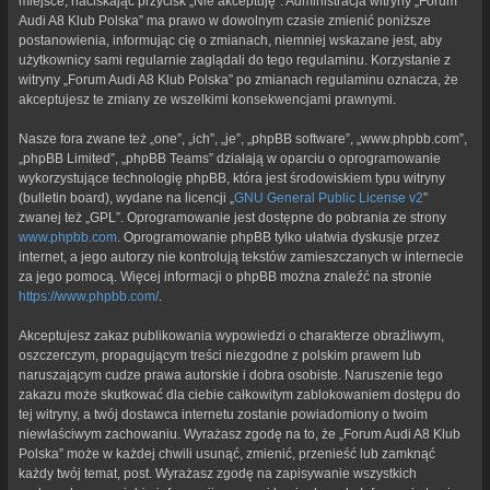
miejsce, naciskając przycisk „Nie akceptuję”. Administracja witryny „Forum
Audi A8 Klub Polska” ma prawo w dowolnym czasie zmienić poniższe
postanowienia, informując cię o zmianach, niemniej wskazane jest, aby
użytkownicy sami regularnie zaglądali do tego regulaminu. Korzystanie z
witryny „Forum Audi A8 Klub Polska” po zmianach regulaminu oznacza, że
akceptujesz te zmiany ze wszelkimi konsekwencjami prawnymi.
Nasze fora zwane też „one”, „ich”, „je”, „phpBB software”, „www.phpbb.com”,
„phpBB Limited”, „phpBB Teams” działają w oparciu o oprogramowanie
wykorzystujące technologię phpBB, która jest środowiskiem typu witryny
(bulletin board), wydane na licencji „
GNU General Public License v2
”
zwanej też „GPL”. Oprogramowanie jest dostępne do pobrania ze strony
www.phpbb.com
. Oprogramowanie phpBB tylko ułatwia dyskusje przez
internet, a jego autorzy nie kontrolują tekstów zamieszczanych w internecie
za jego pomocą. Więcej informacji o phpBB można znaleźć na stronie
https://www.phpbb.com/
.
Akceptujesz zakaz publikowania wypowiedzi o charakterze obraźliwym,
oszczerczym, propagującym treści niezgodne z polskim prawem lub
naruszającym cudze prawa autorskie i dobra osobiste. Naruszenie tego
zakazu może skutkować dla ciebie całkowitym zablokowaniem dostępu do
tej witryny, a twój dostawca internetu zostanie powiadomiony o twoim
niewłaściwym zachowaniu. Wyrażasz zgodę na to, że „Forum Audi A8 Klub
Polska” może w każdej chwili usunąć, zmienić, przenieść lub zamknąć
każdy twój temat, post. Wyrażasz zgodę na zapisywanie wszystkich