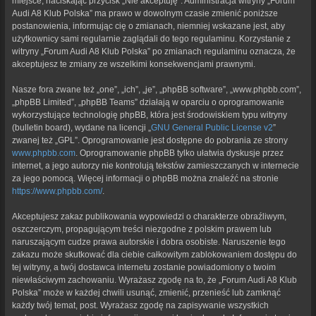
miejsce, naciskając przycisk „Nie akceptuję”. Administracja witryny „Forum
Audi A8 Klub Polska” ma prawo w dowolnym czasie zmienić poniższe
postanowienia, informując cię o zmianach, niemniej wskazane jest, aby
użytkownicy sami regularnie zaglądali do tego regulaminu. Korzystanie z
witryny „Forum Audi A8 Klub Polska” po zmianach regulaminu oznacza, że
akceptujesz te zmiany ze wszelkimi konsekwencjami prawnymi.
Nasze fora zwane też „one”, „ich”, „je”, „phpBB software”, „www.phpbb.com”,
„phpBB Limited”, „phpBB Teams” działają w oparciu o oprogramowanie
wykorzystujące technologię phpBB, która jest środowiskiem typu witryny
(bulletin board), wydane na licencji „
GNU General Public License v2
”
zwanej też „GPL”. Oprogramowanie jest dostępne do pobrania ze strony
www.phpbb.com
. Oprogramowanie phpBB tylko ułatwia dyskusje przez
internet, a jego autorzy nie kontrolują tekstów zamieszczanych w internecie
za jego pomocą. Więcej informacji o phpBB można znaleźć na stronie
https://www.phpbb.com/
.
Akceptujesz zakaz publikowania wypowiedzi o charakterze obraźliwym,
oszczerczym, propagującym treści niezgodne z polskim prawem lub
naruszającym cudze prawa autorskie i dobra osobiste. Naruszenie tego
zakazu może skutkować dla ciebie całkowitym zablokowaniem dostępu do
tej witryny, a twój dostawca internetu zostanie powiadomiony o twoim
niewłaściwym zachowaniu. Wyrażasz zgodę na to, że „Forum Audi A8 Klub
Polska” może w każdej chwili usunąć, zmienić, przenieść lub zamknąć
każdy twój temat, post. Wyrażasz zgodę na zapisywanie wszystkich