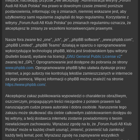
miejsce, naciskając przycisk „Nie akceptuję”. Administracja witryny „Forum
Audi A8 Klub Polska” ma prawo w dowolnym czasie zmienić poniższe
postanowienia, informując cię o zmianach, niemniej wskazane jest, aby
użytkownicy sami regularnie zaglądali do tego regulaminu. Korzystanie z
witryny „Forum Audi A8 Klub Polska” po zmianach regulaminu oznacza, że
akceptujesz te zmiany ze wszelkimi konsekwencjami prawnymi.
Nasze fora zwane też „one”, „ich”, „je”, „phpBB software”, „www.phpbb.com”,
„phpBB Limited”, „phpBB Teams” działają w oparciu o oprogramowanie
wykorzystujące technologię phpBB, która jest środowiskiem typu witryny
(bulletin board), wydane na licencji „
GNU General Public License v2
”
zwanej też „GPL”. Oprogramowanie jest dostępne do pobrania ze strony
www.phpbb.com
. Oprogramowanie phpBB tylko ułatwia dyskusje przez
internet, a jego autorzy nie kontrolują tekstów zamieszczanych w internecie
za jego pomocą. Więcej informacji o phpBB można znaleźć na stronie
https://www.phpbb.com/
.
Akceptujesz zakaz publikowania wypowiedzi o charakterze obraźliwym,
oszczerczym, propagującym treści niezgodne z polskim prawem lub
naruszającym cudze prawa autorskie i dobra osobiste. Naruszenie tego
zakazu może skutkować dla ciebie całkowitym zablokowaniem dostępu do
tej witryny, a twój dostawca internetu zostanie powiadomiony o twoim
niewłaściwym zachowaniu. Wyrażasz zgodę na to, że „Forum Audi A8 Klub
Polska” może w każdej chwili usunąć, zmienić, przenieść lub zamknąć
każdy twój temat, post. Wyrażasz zgodę na zapisywanie wszystkich