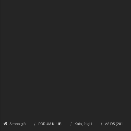
Strona główna
FORUM KLUB AUDI A8 - FORUM TECHNICZNE
Koła, felgi i opony
A8 D5 (2017 - 2023)