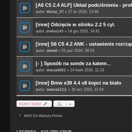
[A6 C5 2.4 ALF] Układ podciśnienia - pr
autor:
» 27 lis 2016, 13:49
Michal_ST
[inne] Odcięcie w silniku 2.2 5 cyl.
autor:
» 14 gru 2016, 14:41
emilus143
[inne] S6 C5 4.2 ANK - ustawienie rozrzą
autor:
» 01 paź 2016, 08:53
dawidt
[- ] Sposób na sonde za katem...
autor:
» 14 kwie 2016, 11:23
dracus6662
[inne] Bmw e39 4.4 v8 kopci na biało
autor:
» 18 wrz 2016, 11:04
swiezak1111
NOWY TEMAT
Wróć Do Wykazu Forów
LEGENDA – KOLORY GRUP