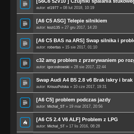
[S6C6 52V10 ] Czujniki spalania stukowe
autor:
» 08 lut 2018, 10:19
el1977
[A6 C5 ASG] Telepie silnikiem
autor:
» 27 gru 2017, 14:20
kozi135
[A6 C5 BAS na ARS] Swap silnika i pro
autor:
» 15 sie 2017, 01:10
robertas
c32 amg problem z przerywaniem po roz
autor:
» 28 sie 2017, 22:44
igor.ostrowski
Swap Audi A4 B5 2.8 v6 Brak iskry i bra
autor:
» 10 cze 2017, 19:31
KrisuuPolska
[A6 C5] problem podczas jazdy
autor:
» 19 mar 2017, 20:56
Michal_ST
[A6 C5 2.4 V6 ALF] Problem z LPG
autor:
» 17 lis 2016, 08:28
Michal_ST