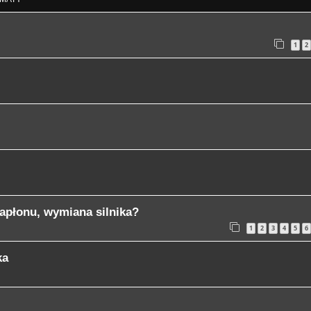
1
2
płonu, wymiana silnika?
1
2
3
4
5
6
ka