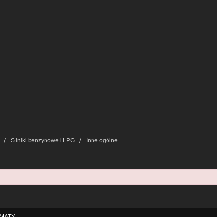
Silniki benzynowe i LPG
Inne ogólne
MATY