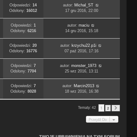
Odpowiedzi:
14
autor:
Michal_ST
Odsłony:
16012
17 gru 2016, 22:00
Odpowiedzi:
1
autor:
maciu
Odsłony:
6216
14 gru 2016, 15:18
Odpowiedzi:
20
autor:
krzychu22.p1i
Odsłony:
16776
07 paź 2016, 17:16
Odpowiedzi:
7
autor:
monster_1973
Odsłony:
7704
25 wrz 2016, 13:11
Odpowiedzi:
7
autor:
Marcin2013
Odsłony:
8028
18 wrz 2016, 16:38
1
Tematy: 42
2
Następn
Przejdź Do
TWOJE UPRAWNIENIA NA TYM FORUM