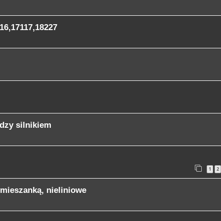
16,17117,18227
dzy silnikiem
1
2
mieszanką, nieliniowe