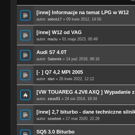
[inne] Informacje na temat LPG w W12
autor:
» 09 kwie 2012, 14:56
sebos17
[inne] W12 od VAG
autor:
» 01 maja 2023, 00:49
maciu
Audi S7 4.0T
autor:
» 14 paź 2018, 08:16
Saberek
[- ] Q7 4,2 MPI 2005
autor:
» 26 kwie 2022, 12:12
stan
[VW TOUAREG 4.2V8 AXQ ] Wypadanie za
autor:
zeus81
» 24 sie 2014, 18:34
[inne] 2,7 biturbo - dane techniczne silni
autor:
» 17 mar 2020, 22:28
sssebek
SQ5 3.0 Biturbo