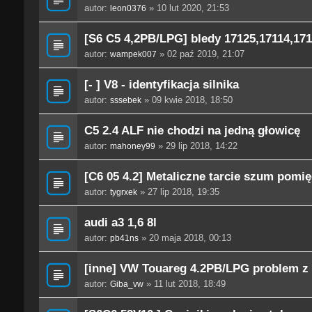
autor:
» 10 lut 2020, 21:53
leon0376
[S6 C5 4,2PB/LPG] bledy 17125,17114,171
autor:
» 02 paź 2019, 21:07
wampek007
[- ] V8 - identyfikacja silnika
autor:
» 09 kwie 2018, 18:50
sssebek
C5 2.4 ALF nie chodzi na jedną głowicę
autor:
» 29 lip 2018, 14:22
mahoney99
[C6 05 4.2] Metaliczne tarcie szum pomię
autor:
» 27 lip 2018, 19:35
tygrxek
audi a3 1,6 8l
autor:
» 20 maja 2018, 00:13
pb41ns
[inne] VW Touareg 4.2PB/LPG problem z 
autor:
» 11 lut 2018, 18:49
Giba_vw