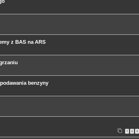
go
blemy z BAS na ARS
grzaniu
k podawania benzyny
1
2
3