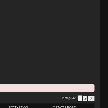
1
Tematy: 42
2
Następn
STATYSTYKI
OSTATNI POST