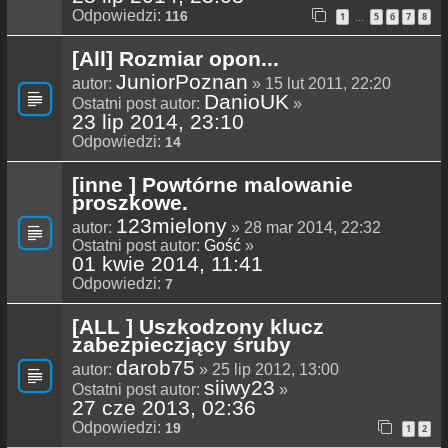
Odpowiedzi:
116
1
5
6
7
8
…
[All] Rozmiar opon...
JuniorPoznan
autor:
» 15 lut 2011, 22:20
DanioUK
Ostatni post autor:
»
23 lip 2014, 23:10
Odpowiedzi:
14
[inne ] Powtórne malowanie
proszkowe.
123mielony
autor:
» 28 mar 2014, 22:32
Ostatni post autor:
Gość
»
01 kwie 2014, 11:41
Odpowiedzi:
7
[ALL ] Uszkodzony klucz
zabezpieczjący śruby
darob75
autor:
» 25 lip 2012, 13:00
siiwy23
Ostatni post autor:
»
27 cze 2013, 02:36
Odpowiedzi:
19
1
2