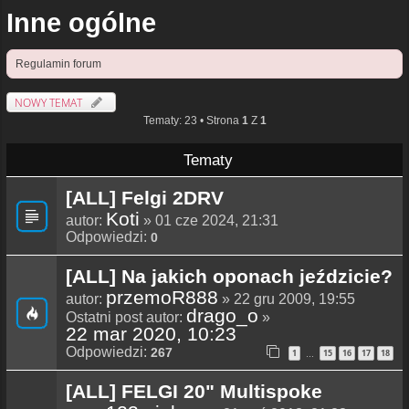
Inne ogólne
Regulamin forum
NOWY TEMAT
Tematy: 23 • Strona
1
Z
1
Tematy
[ALL] Felgi 2DRV
Koti
autor:
» 01 cze 2024, 21:31
Odpowiedzi:
0
[ALL] Na jakich oponach jeździcie?
przemoR888
autor:
» 22 gru 2009, 19:55
drago_o
Ostatni post autor:
»
22 mar 2020, 10:23
Odpowiedzi:
267
1
15
16
17
18
…
[ALL] FELGI 20" Multispoke