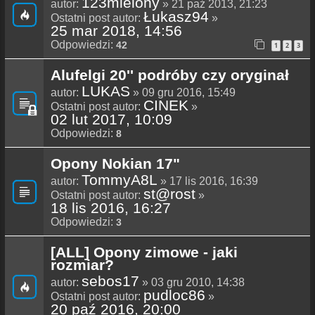
123mielony
autor:
» 21 paź 2013, 21:23
Łukasz94
Ostatni post autor:
»
25 mar 2018, 14:56
Odpowiedzi:
42
1
2
3
Alufelgi 20'' podróby czy oryginał
LUKAS
autor:
» 09 gru 2016, 15:49
CINEK
Ostatni post autor:
»
02 lut 2017, 10:09
Odpowiedzi:
8
Opony Nokian 17"
TommyA8L
autor:
» 17 lis 2016, 16:39
st@rost
Ostatni post autor:
»
18 lis 2016, 16:27
Odpowiedzi:
3
[ALL] Opony zimowe - jaki
rozmiar?
sebos17
autor:
» 03 gru 2010, 14:38
pudloc86
Ostatni post autor:
»
20 paź 2016, 20:00