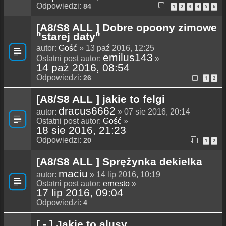
Odpowiedzi:
84
1
2
3
4
5
6
[A8/S8 ALL ] Dobre opoony zimowe
"starej daty"
autor:
Gość
» 13 paź 2016, 12:25
emilus143
Ostatni post autor:
»
14 paź 2016, 08:54
Odpowiedzi:
26
1
2
[A8/S8 ALL ] jakie to felgi
dracus6662
autor:
» 07 sie 2016, 20:14
Ostatni post autor:
Gość
»
18 sie 2016, 21:23
Odpowiedzi:
20
1
2
[A8/S8 ALL ] Sprężynka dekielka
maciu
autor:
» 14 lip 2016, 10:19
Ostatni post autor:
ernesto
»
17 lip 2016, 09:04
Odpowiedzi:
4
[ - ] Jakie to alusy