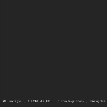
Strona główna
FORUM KLUB AUDI A8 - FORUM TECHNICZNE
Koła, felgi i opony
Inne ogólne