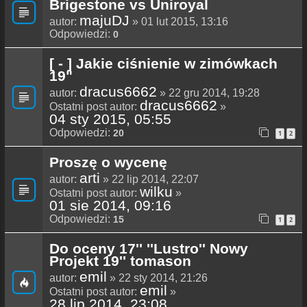
Brigestone vs Uniroyal
majuDJ
autor:
» 01 lut 2015, 13:16
Odpowiedzi:
0
[ - ] Jakie ciśnienie w zimówkach
19"
dracus6662
autor:
» 22 gru 2014, 19:28
dracus6662
Ostatni post autor:
»
04 sty 2015, 05:55
Odpowiedzi:
20
1
2
Proszę o wycenę
arti
autor:
» 22 lip 2014, 22:07
wilku
Ostatni post autor:
»
01 sie 2014, 09:16
Odpowiedzi:
15
1
2
Do oceny 17'' ''Lustro'' Nowy
Projekt 19'' tomason
emil
autor:
» 22 sty 2014, 21:26
emil
Ostatni post autor:
»
28 lip 2014, 23:08