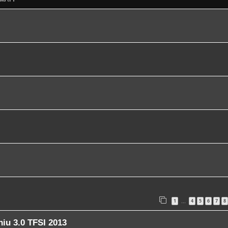
1
4
5
6
7
8
…
niu 3.0 TFSI 2013