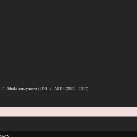
Silniki benzynowe i LPG
A8 D4 (2009 - 2017)
MATY