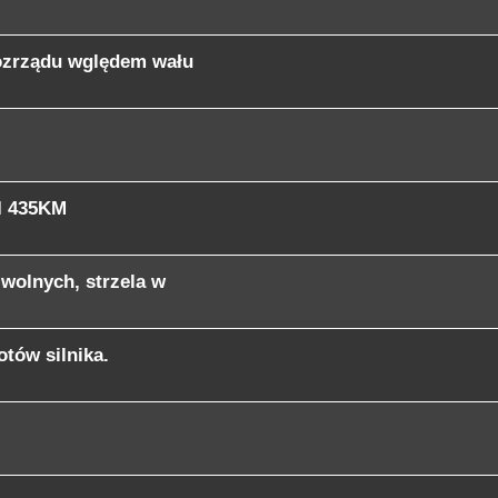
rozrządu wględem wału
I 435KM
 wolnych, strzela w
otów silnika.