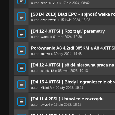
autor:
» 17 sie 2024, 08:42
seba201287
[S8 D4 2013] Błąd EPC - spjność wałka 
autor:
» 15 kwie 2024, 15:08
azborowski
[D4 12 4.0TFSI ] Rozrząd/ parametry
autor:
» 01 mar 2024, 12:30
Walek
Porównanie A8 4.2tdi 385KM a A8 4.0TFS
autor:
» 30 sty 2024, 14:48
kolo66
[D4 12 4.0TFSI ] s8 d4 nierówna praca na
autor:
» 05 kwie 2023, 19:13
jsienko18
[D4 15 4.0TFSI ] Błedy i ograniczenie obr
autor:
» 09 sty 2023, 19:11
MisiekR
[D4 11 4.2FSI ] Ustawienie rozrządu
autor:
» 16 sie 2022, 16:18
awyski