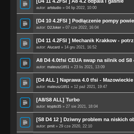
[D4 11 4.2FSI ] A8 4.2 odpala i gaśnie
autor:
» 04 lip 2022, 10:00
artstudio
[D4 10 4.2FSI ] Podłączenie pompy powi
autor:
» 07 cze 2022, 16:04
D2Joker
[D4 11 4.2FSI ] Mechanik Krakkow - pot
autor:
» 14 gru 2021, 16:52
Alucard
A8 D4 4.0tfsi CEUA swap na silnik od S8
autor:
» 23 lis 2021, 13:09
mateusz1851
[D4 ALL ] Naprawa 4.0 tfsi - Mazowieckie
autor:
» 12 paź 2021, 19:47
mateusz1851
[A8/S8 ALL] Turbo
autor:
» 27 sie 2021, 18:04
krypto35
[S8 D4 12 ] Dziwny problem na niskich o
autor:
» 29 cze 2020, 22:10
prnit