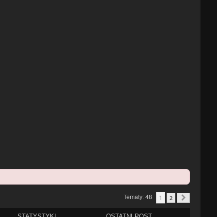
1
Tematy: 48
2
Następn
STATYSTYKI
OSTATNI POST