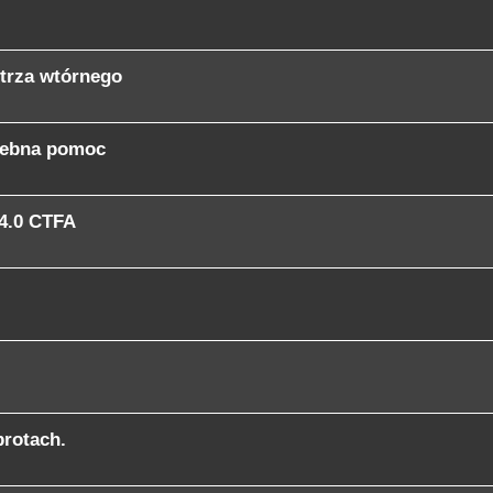
etrza wtórnego
rzebna pomoc
 4.0 CTFA
brotach.