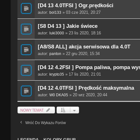
[D4 13 4.0TFSI ] Ogr.prędkości
autor:
» 03 cze 2021, 20:27
bol133
[S8 D4 13 ] Jakie świece
autor:
» 23 lis 2020, 18:16
luki3000
[A8/S8 ALL] akcja serwisowa dla 4.0T
autor:
» 22 gru 2020, 15:34
panton
[D4 12 4.2FSI ] Pompa paliwa, pompa wys
autor:
» 17 lis 2020, 21:01
krypto35
[D4 12 4.0TFSI ] Prędkość maksymalna
autor:
» 20 wrz 2020, 20:44
W0 DKA05
NOWY TEMAT
Wróć Do Wykazu Forów
LEGENDA – KOLORY GRUP