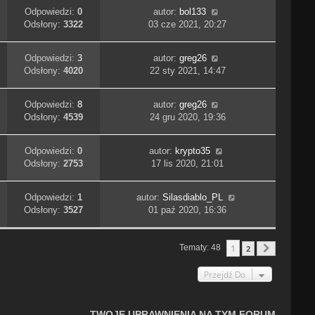
Odpowiedzi:
0
autor:
bol133
Odsłony:
3322
03 cze 2021, 20:27
Odpowiedzi:
3
autor:
greg26
Odsłony:
4020
22 sty 2021, 14:47
Odpowiedzi:
8
autor:
greg26
Odsłony:
4539
24 gru 2020, 19:36
Odpowiedzi:
0
autor:
krypto35
Odsłony:
2753
17 lis 2020, 21:01
Odpowiedzi:
1
autor:
Silasdiablo_PL
Odsłony:
3527
01 paź 2020, 16:36
1
Tematy: 48
2
Następn
Przejdź Do
TWOJE UPRAWNIENIA NA TYM FORUM