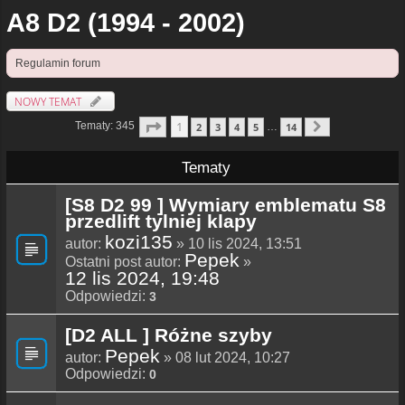
A8 D2 (1994 - 2002)
Regulamin forum
NOWY TEMAT
Strona
1
Z
14
1
Tematy: 345
2
3
4
5
14
…
Następna
Tematy
[S8 D2 99 ] Wymiary emblematu S8
przedlift tylniej klapy
kozi135
autor:
» 10 lis 2024, 13:51
Pepek
Ostatni post autor:
»
12 lis 2024, 19:48
Odpowiedzi:
3
[D2 ALL ] Różne szyby
Pepek
autor:
» 08 lut 2024, 10:27
Odpowiedzi:
0