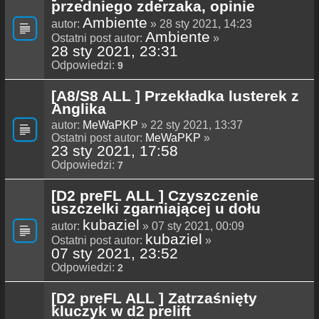
przedniego zderzaka, opinie
Ambiente
autor:
» 28 sty 2021, 14:23
Ambiente
Ostatni post autor:
»
28 sty 2021, 23:31
Odpowiedzi:
9
[A8/S8 ALL ] Przekładka lusterek z
Anglika
autor:
MeWaPKP
» 22 sty 2021, 13:37
Ostatni post autor:
MeWaPKP
»
23 sty 2021, 17:58
Odpowiedzi:
7
[D2 preFL ALL ] Czyszczenie
uszczelki zgarniającej u dołu
kubaziel
autor:
» 07 sty 2021, 00:09
kubaziel
Ostatni post autor:
»
07 sty 2021, 23:52
Odpowiedzi:
2
[D2 preFL ALL ] Zatrzaśnięty
kluczyk w d2 prelift