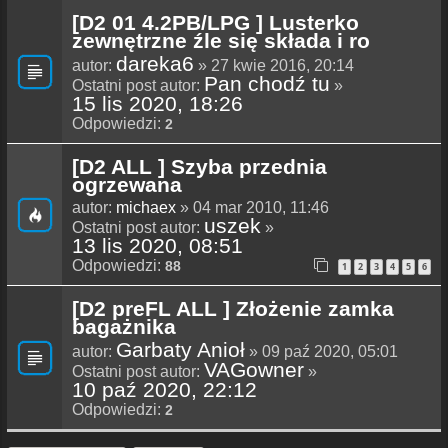
[D2 01 4.2PB/LPG ] Lusterko
zewnętrzne źle się składa i ro
dareka6
autor:
» 27 kwie 2016, 20:14
Pan chodź tu
Ostatni post autor:
»
15 lis 2020, 18:26
Odpowiedzi:
2
[D2 ALL ] Szyba przednia
ogrzewana
autor:
michaex
» 04 mar 2010, 11:46
uszek
Ostatni post autor:
»
13 lis 2020, 08:51
Odpowiedzi:
88
1
2
3
4
5
6
[D2 preFL ALL ] Złożenie zamka
bagażnika
Garbaty Anioł
autor:
» 09 paź 2020, 05:01
VAGowner
Ostatni post autor:
»
10 paź 2020, 22:12
Odpowiedzi:
2