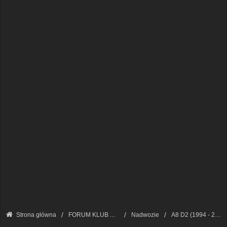
Strona główna
FORUM KLUB AUDI A8 - FORUM TECHNICZNE
Nadwozie
A8 D2 (1994 - 2002)