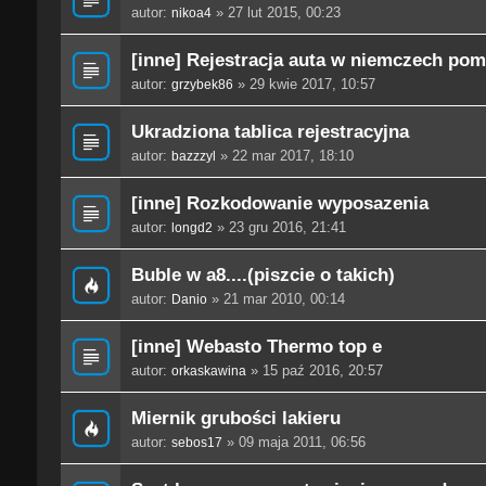
autor:
» 27 lut 2015, 00:23
nikoa4
[inne] Rejestracja auta w niemczech po
autor:
» 29 kwie 2017, 10:57
grzybek86
Ukradziona tablica rejestracyjna
autor:
» 22 mar 2017, 18:10
bazzzyl
[inne] Rozkodowanie wyposazenia
autor:
» 23 gru 2016, 21:41
longd2
Buble w a8....(piszcie o takich)
autor:
» 21 mar 2010, 00:14
Danio
[inne] Webasto Thermo top e
autor:
» 15 paź 2016, 20:57
orkaskawina
Miernik grubości lakieru
autor:
» 09 maja 2011, 06:56
sebos17