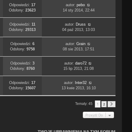
Odpowiedzi:
17
autor:
pebo
Odsłony:
23623
14 sty 2014, 22:44
Odpowiedzi:
11
autor:
Druss
Odsłony:
29313
04 paź 2013, 13:03
Odpowiedzi:
6
autor:
Grain
Odsłony:
9758
08 sie 2013, 17:51
Odpowiedzi:
3
autor:
daro72
Odsłony:
8760
15 lip 2013, 21:08
Odpowiedzi:
17
autor:
Inter32
Odsłony:
15607
13 kwie 2013, 16:10
1
Tematy: 45
2
Następn
Przejdź Do
TWOJE UPRAWNIENIA NA TYM FORUM