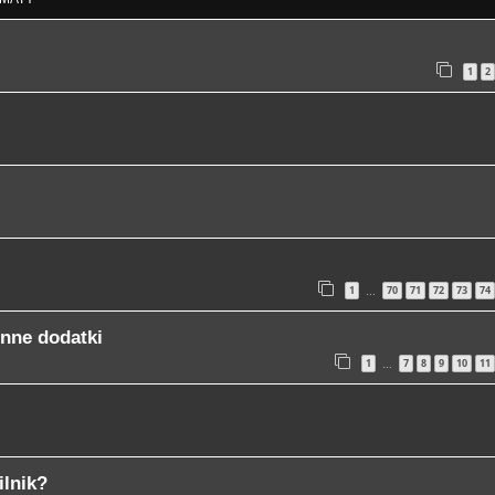
1
2
1
70
71
72
73
74
…
inne dodatki
1
7
8
9
10
11
…
ilnik?