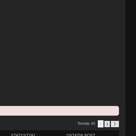
1
Tematy: 45
2
Następn
STATYSTYKI
OSTATNI POST