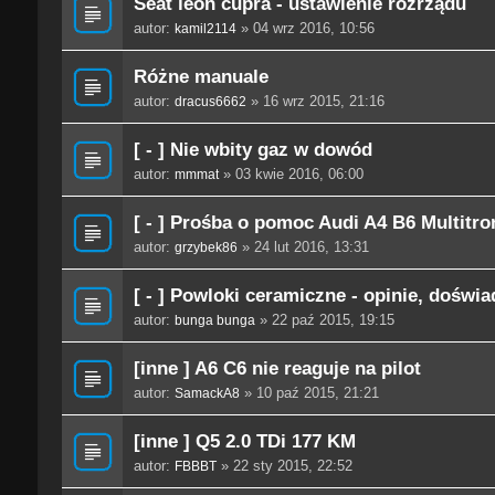
Seat leon cupra - ustawienie rozrządu
autor:
» 04 wrz 2016, 10:56
kamil2114
Różne manuale
autor:
» 16 wrz 2015, 21:16
dracus6662
[ - ] Nie wbity gaz w dowód
autor:
» 03 kwie 2016, 06:00
mmmat
[ - ] Prośba o pomoc Audi A4 B6 Multitro
autor:
» 24 lut 2016, 13:31
grzybek86
[ - ] Powloki ceramiczne - opinie, doświ
autor:
» 22 paź 2015, 19:15
bunga bunga
[inne ] A6 C6 nie reaguje na pilot
autor:
» 10 paź 2015, 21:21
SamackA8
[inne ] Q5 2.0 TDi 177 KM
autor:
» 22 sty 2015, 22:52
FBBBT