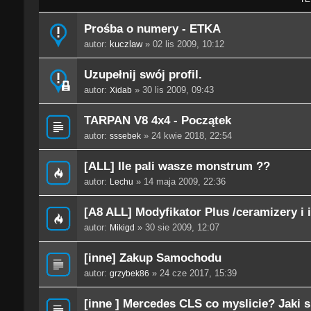
Prośba o numery - ETKA
autor:
kuczlaw
» 02 lis 2009, 10:12
Uzupełnij swój profil.
autor:
» 30 lis 2009, 09:43
Xidab
TARPAN V8 4x4 - Początek
autor:
» 24 kwie 2018, 22:54
sssebek
[ALL] Ile pali wasze monstrum ??
autor:
» 14 maja 2009, 22:36
Lechu
[A8 ALL] Modyfikator Plus /ceramizery i 
autor:
» 30 sie 2009, 12:07
Mikigd
[inne] Zakup Samochodu
autor:
» 24 cze 2017, 15:39
grzybek86
[inne ] Mercedes CLS co myslicie? Jaki s