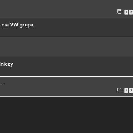
1
2
cenia VW grupa
dniczy
..
1
2