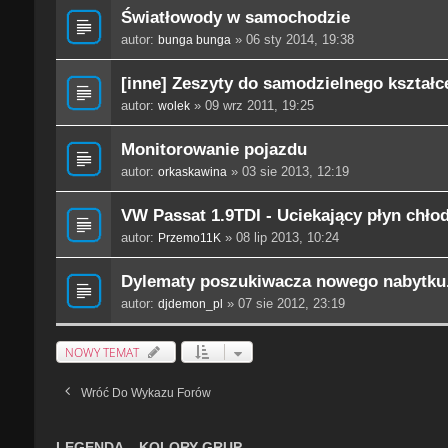
Światłowody w samochodzie
autor:
» 06 sty 2014, 19:38
bunga bunga
[inne] Zeszyty do samodzielnego kształ
autor:
» 09 wrz 2011, 19:25
wolek
Monitorowanie pojazdu
autor:
» 03 sie 2013, 12:19
orkaskawina
VW Passat 1.9TDI - Uciekający płyn chło
autor:
» 08 lip 2013, 10:24
Przemo11K
Dylematy poszukiwacza nowego nabytku.
autor:
» 07 sie 2012, 23:19
djdemon_pl
NOWY TEMAT
Wróć Do Wykazu Forów
LEGENDA – KOLORY GRUP