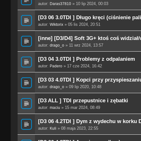
autor:
» 10 lip 2024, 00:03
Daras37810
[D3 06 3.0TDI ] Długo kręci (ciśnienie pa
autor:
» 05 lis 2024, 20:51
Wiktorix
[inne] [D3/D4] Soft 3G+ ktoś coś widział
autor:
» 11 wrz 2024, 13:57
drago_o
[D3 04 3.0TDI ] Problemy z odpalaniem
autor:
» 17 cze 2024, 16:42
Padero
[D3 03 4.0TDI ] Kopci przy przyspieszani
autor:
» 09 lip 2020, 10:48
drago_o
[D3 ALL ] TDI przepustnice i zębatki
autor:
» 15 mar 2024, 08:49
maciu
[D3 06 4.2TDI ] Dym z wydechu w korku 
autor:
» 08 maja 2023, 22:55
Kuli