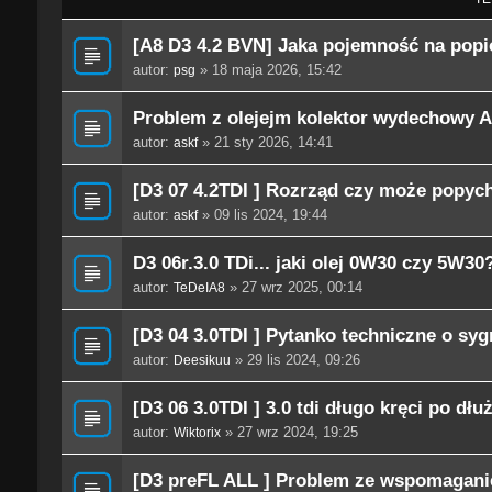
[A8 D3 4.2 BVN] Jaka pojemność na popió
autor:
» 18 maja 2026, 15:42
psg
Problem z olejejm kolektor wydechowy 
autor:
» 21 sty 2026, 14:41
askf
[D3 07 4.2TDI ] Rozrząd czy może popyc
autor:
» 09 lis 2024, 19:44
askf
D3 06r.3.0 TDi... jaki olej 0W30 czy 5W30
autor:
» 27 wrz 2025, 00:14
TeDeIA8
[D3 04 3.0TDI ] Pytanko techniczne o sy
autor:
» 29 lis 2024, 09:26
Deesikuu
[D3 06 3.0TDI ] 3.0 tdi długo kręci po dł
autor:
» 27 wrz 2024, 19:25
Wiktorix
[D3 preFL ALL ] Problem ze wspomagan