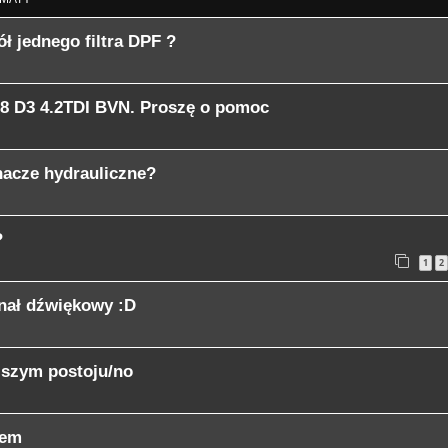
ł jednego filtra DPF ?
A8 D3 4.2TDI BVN. Proszę o pomoc
hacze hydrauliczne?
?
1
2
gnał dźwiękowy :D
uższym postoju/no
iem