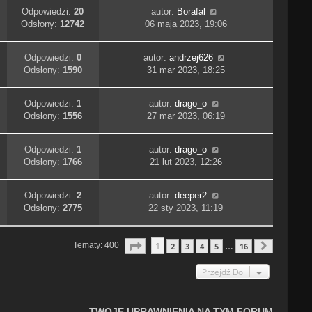
Odpowiedzi:
20
autor:
Borafal
Odsłony:
12742
06 maja 2023, 19:06
Odpowiedzi:
0
autor:
andrzej626
Odsłony:
1590
31 mar 2023, 18:25
Odpowiedzi:
1
autor:
drago_o
Odsłony:
1556
27 mar 2023, 06:19
Odpowiedzi:
1
autor:
drago_o
Odsłony:
1766
21 lut 2023, 12:26
Odpowiedzi:
2
autor:
deeper2
Odsłony:
2775
22 sty 2023, 11:19
Strona
1
Z
16
1
Tematy: 400
2
3
4
5
16
…
Następn
Przejdź Do
TWOJE UPRAWNIENIA NA TYM FORUM