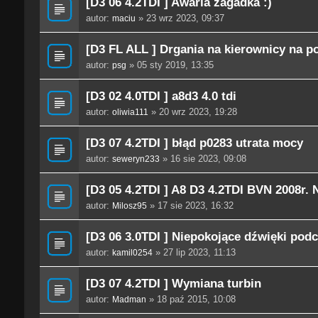
[D3 06 4.2TDI ] Awaria zagadka :)
autor:
» 23 wrz 2023, 09:37
maciu
[D3 FL ALL ] Drgania na kierownicy na po
autor:
» 05 sty 2019, 13:35
psg
[D3 02 4.0TDI ] a8d3 4.0 tdi
autor:
» 20 wrz 2023, 19:28
oliwia111
[D3 07 4.2TDI ] błąd p0283 utrata mocy
autor:
» 16 sie 2023, 09:08
seweryn233
[D3 05 4.2TDI ] A8 D3 4.2TDI BVN 2008r.
autor:
» 17 sie 2023, 16:32
Milosz95
[D3 06 3.0TDI ] Niepokojące dźwięki pod
autor:
» 27 lip 2023, 11:13
kamil0254
[D3 07 4.2TDI ] Wymiana turbin
autor:
» 18 paź 2015, 10:08
Madman