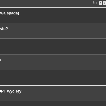
1
2
liwa spada)
/wie?
u.
DPF wycięty