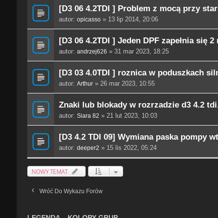
[D3 06 4.2TDI ] Problem z mocą przy star
autor:
» 13 lip 2014, 20:06
opicasso
[D3 06 4.2TDI ] Jeden DPF zapełnia się 2 
autor:
» 31 mar 2023, 18:25
andrzej626
[D3 03 4.0TDI ] roznica w poduszkach siln
autor:
» 26 mar 2023, 10:55
Arthur
Znaki lub blokady w rozrzadzie d3 4.2 tdi
autor:
» 21 lut 2023, 10:03
Siara 82
[D3 4.2 TDI 09] Wymiana paska pompy wt
autor:
» 15 lis 2022, 05:24
deeper2
NOWY TEMAT
Wróć Do Wykazu Forów
LEGENDA – KOLORY GRUP