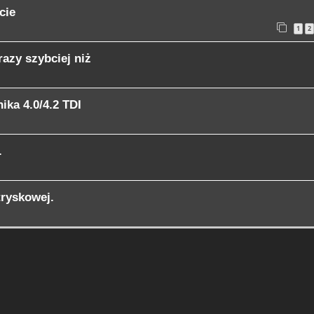
cie
1
2
razy szybciej niż
ika 4.0/4.2 TDI
.
ryskowej.