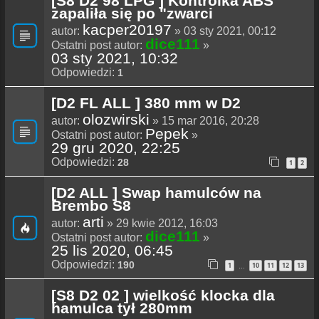
[S8 D2 98 LPG ] Kontrolka ABS
zapaliła się po "zwarci
kacper20197
autor:
» 03 sty 2021, 00:12
dice111
Ostatni post autor:
»
03 sty 2021, 10:32
Odpowiedzi:
1
[D2 FL ALL ] 380 mm w D2
olozwirski
autor:
» 15 mar 2016, 20:28
Pepek
Ostatni post autor:
»
29 gru 2020, 22:25
Odpowiedzi:
28
1
2
[D2 ALL ] Swap hamulców na
Brembo S8
arti
autor:
» 29 kwie 2012, 16:03
dice111
Ostatni post autor:
»
25 lis 2020, 06:45
Odpowiedzi:
190
1
10
11
12
13
…
[S8 D2 02 ] wielkość klocka dla
hamulca tył 280mm