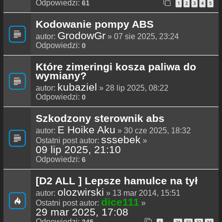
Odpowiedzi:
61
1
2
3
4
5
Kodowanie pompy ABS
GrodowGr
autor:
» 07 sie 2025, 23:24
Odpowiedzi:
0
Które zimeringi kosza paliwa do
wymiany?
kubaziel
autor:
» 28 lip 2025, 08:22
Odpowiedzi:
0
Szkodzony sterownik abs
E Hoike Aku
autor:
» 30 cze 2025, 18:32
sssebek
Ostatni post autor:
»
09 lip 2025, 21:10
Odpowiedzi:
6
[D2 ALL ] Lepsze hamulce na tył
olozwirski
autor:
» 13 mar 2014, 15:51
dice111
Ostatni post autor:
»
29 mar 2025, 17:08
Odpowiedzi: