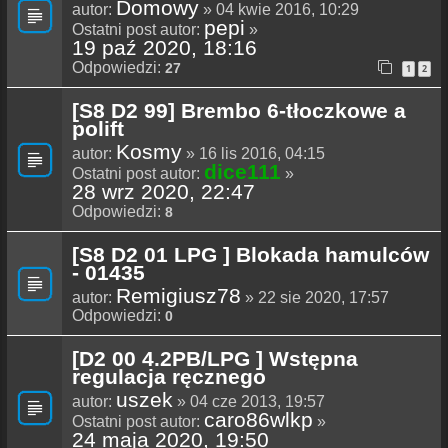
Domowy
autor:
» 04 kwie 2016, 10:29
pepi
Ostatni post autor:
»
19 paź 2020, 18:16
Odpowiedzi:
27
1
2
[S8 D2 99] Brembo 6-tłoczkowe a
polift
Kosmy
autor:
» 16 lis 2016, 04:15
dice111
Ostatni post autor:
»
28 wrz 2020, 22:47
Odpowiedzi:
8
[S8 D2 01 LPG ] Blokada hamulców
- 01435
Remigiusz78
autor:
» 22 sie 2020, 17:57
Odpowiedzi:
0
[D2 00 4.2PB/LPG ] Wstępna
regulacja ręcznego
uszek
autor:
» 04 cze 2013, 19:57
caro86wlkp
Ostatni post autor:
»
24 maja 2020, 19:50