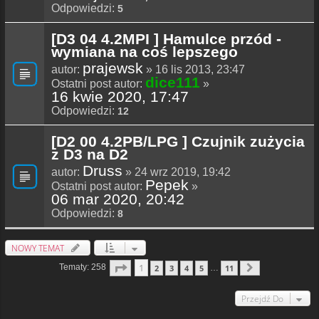
Odpowiedzi:
5
[D3 04 4.2MPI ] Hamulce przód -
wymiana na coś lepszego
prajewsk
autor:
» 16 lis 2013, 23:47
dice111
Ostatni post autor:
»
16 kwie 2020, 17:47
Odpowiedzi:
12
[D2 00 4.2PB/LPG ] Czujnik zużycia
z D3 na D2
Druss
autor:
» 24 wrz 2019, 19:42
Pepek
Ostatni post autor:
»
06 mar 2020, 20:42
Odpowiedzi:
8
NOWY TEMAT
Strona
1
Z
11
1
Tematy: 258
2
3
4
5
11
…
Następna
Przejdź Do