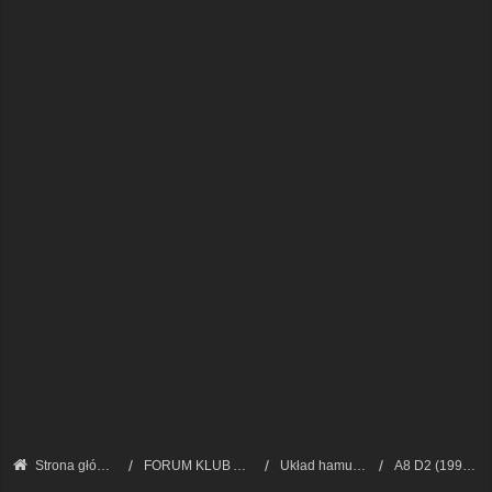
Strona główna
FORUM KLUB AUDI A8 - FORUM TECHNICZNE
Układ hamulcowy
A8 D2 (1994 - 2002)