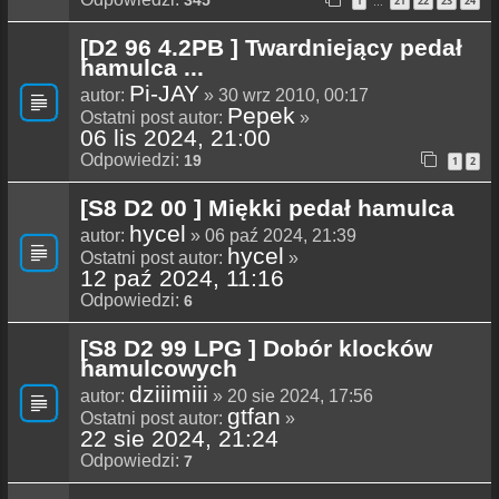
345
1
21
22
23
24
…
[D2 96 4.2PB ] Twardniejący pedał
hamulca ...
Pi-JAY
autor:
» 30 wrz 2010, 00:17
Pepek
Ostatni post autor:
»
06 lis 2024, 21:00
Odpowiedzi:
19
1
2
[S8 D2 00 ] Miękki pedał hamulca
hycel
autor:
» 06 paź 2024, 21:39
hycel
Ostatni post autor:
»
12 paź 2024, 11:16
Odpowiedzi:
6
[S8 D2 99 LPG ] Dobór klocków
hamulcowych
dziiimiii
autor:
» 20 sie 2024, 17:56
gtfan
Ostatni post autor:
»
22 sie 2024, 21:24
Odpowiedzi:
7