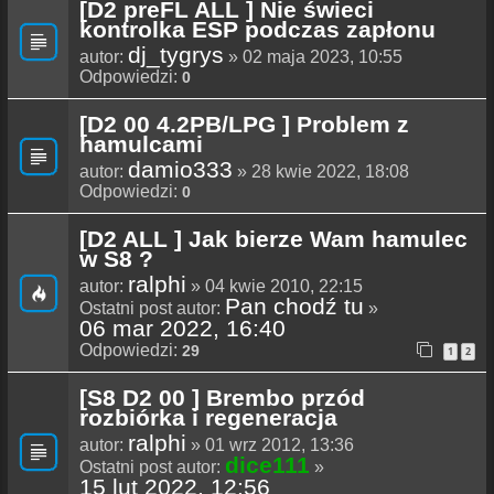
[D2 preFL ALL ] Nie świeci
kontrolka ESP podczas zapłonu
dj_tygrys
autor:
» 02 maja 2023, 10:55
Odpowiedzi:
0
[D2 00 4.2PB/LPG ] Problem z
hamulcami
damio333
autor:
» 28 kwie 2022, 18:08
Odpowiedzi:
0
[D2 ALL ] Jak bierze Wam hamulec
w S8 ?
ralphi
autor:
» 04 kwie 2010, 22:15
Pan chodź tu
Ostatni post autor:
»
06 mar 2022, 16:40
Odpowiedzi:
29
1
2
[S8 D2 00 ] Brembo przód
rozbiórka i regeneracja
ralphi
autor:
» 01 wrz 2012, 13:36
dice111
Ostatni post autor:
»
15 lut 2022, 12:56