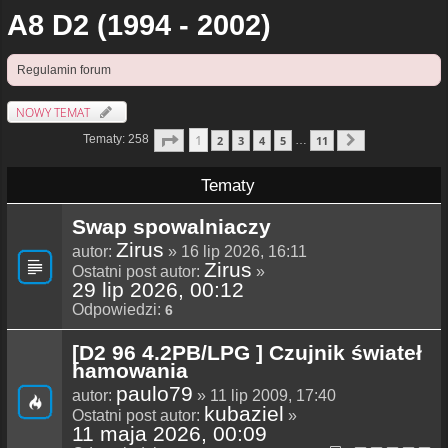
A8 D2 (1994 - 2002)
Regulamin forum
NOWY TEMAT
Strona
1
Z
11
1
Tematy: 258
2
3
4
5
11
…
Następna
Tematy
Swap spowalniaczy
Zirus
autor:
» 16 lip 2026, 16:11
Zirus
Ostatni post autor:
»
29 lip 2026, 00:12
Odpowiedzi:
6
[D2 96 4.2PB/LPG ] Czujnik świateł
hamowania
paulo79
autor:
» 11 lip 2009, 17:40
kubaziel
Ostatni post autor:
»
11 maja 2026, 00:09