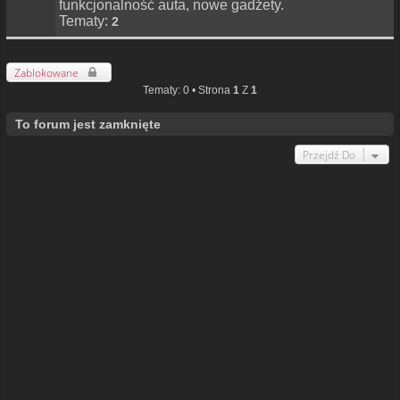
funkcjonalność auta, nowe gadżety.
Tematy:
2
Zablokowane
Tematy: 0 • Strona
1
Z
1
To forum jest zamknięte
Przejdź Do