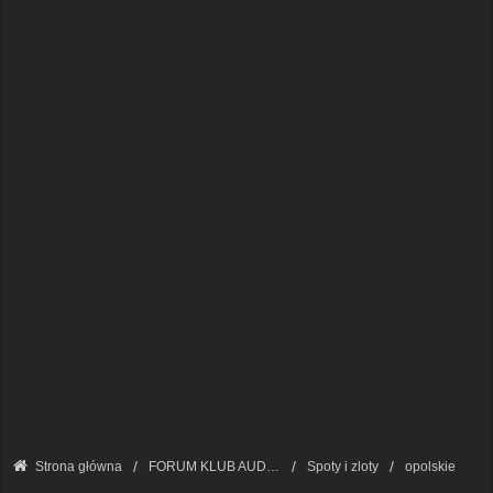
Strona główna
FORUM KLUB AUDI A8 - FORUM PODSTAWOWE
Spoty i zloty
opolskie