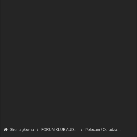
Strona główna
FORUM KLUB AUDI A8 - FORUM PODSTAWOWE
Polecam / Odradzam / Poszukuję