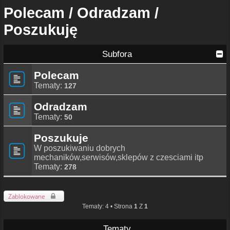
Polecam / Odradzam /
Poszukuję
Subfora
Polecam
Tematy:
127
Odradzam
Tematy:
50
Poszukuje
W poszukiwaniu dobrych
mechaników,serwisów,sklepów z czesciami itp
Tematy:
278
Zablokowane
Tematy: 4 • Strona
1
Z
1
Tematy