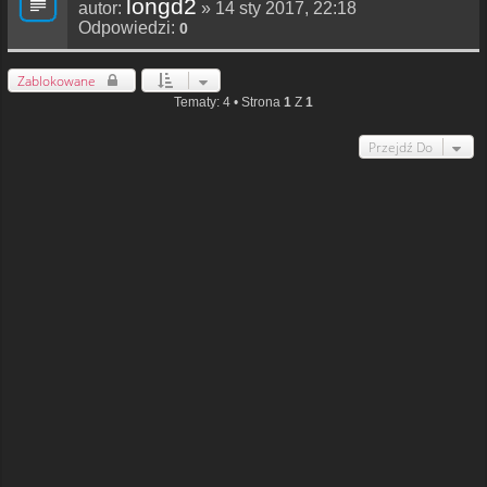
longd2
autor:
» 14 sty 2017, 22:18
Odpowiedzi:
0
Zablokowane
Tematy: 4 • Strona
1
Z
1
Przejdź Do