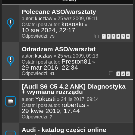
Polecane ASO/warsztaty
autor:
kuczlaw
» 25 wrz 2009, 09:11
kososki
Ostatni post autor:
»
10 sie 2024, 22:17
Odpowiedzi:
79
1
2
3
4
5
6
Odradzam ASO/warsztat
autor:
kuczlaw
» 25 wrz 2009, 09:13
Preston81
Ostatni post autor:
»
29 mar 2016, 22:34
Odpowiedzi:
41
1
2
3
[Audi S6 C5 4.2 ANK] Diagnostyka
+ wymiana rozrządu
Yokusti
autor:
» 24 lis 2017, 09:14
robertas
Ostatni post autor:
»
29 kwie 2019, 17:44
Odpowiedzi:
7
Audi - katalog części online