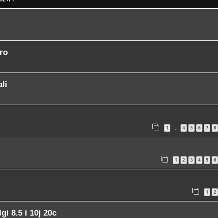
ro
li
1
4
5
6
7
8
…
1
2
3
4
5
6
1
2
i 8.5 i 10j 20c