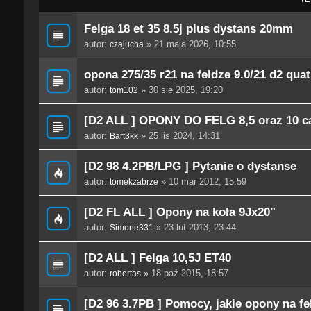
Felga 18 et 35 8.5j plus dystans 20mm
autor:
» 21 maja 2026, 10:55
czajucha
opona 275/35 r21 na feldze 9.0/21 d2 quat
autor:
» 30 sie 2025, 19:20
tom102
[D2 ALL ] OPONY DO FELG 8,5 oraz 10 ca
autor:
» 25 lis 2024, 14:31
Bart3kk
[D2 98 4.2PB/LPG ] Pytanie o dystanse
autor:
» 10 mar 2012, 15:59
tomekzabrze
[D2 FL ALL ] Opony na koła 9Jx20"
autor:
» 23 lut 2013, 23:44
Simone331
[D2 ALL ] Felga 10,5J ET40
autor:
» 18 paź 2015, 18:57
robertas
[D2 96 3.7PB ] Pomocy, jakie opony na felg