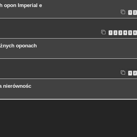
h opon Imperial e
1
2
1
2
3
4
5
6
óżnych oponach
1
2
na nierównośc