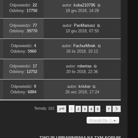
Odpowiedzi:
22
autor:
kuba210796
Odsłony:
17750
18 gru 2018, 14:28
Odpowiedzi:
77
autor:
PanMariusz
Odsłony:
39770
10 gru 2018, 07:55
Odpowiedzi:
4
autor:
FachurMirek
Odsłony:
5960
26 lis 2018, 10:12
Odpowiedzi:
17
autor:
robertas
Odsłony:
12752
20 lis 2018, 22:36
Odpowiedzi:
9
autor:
krisker
Odsłony:
6884
26 wrz 2018, 17:24
Strona
1
Z
7
1
Tematy: 162
2
3
4
5
7
…
Następn
Przejdź Do
TWOJE UPRAWNIENIA NA TYM FORUM