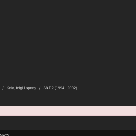
Koła, felgi i opony
A8 D2 (1994 - 2002)
MATY