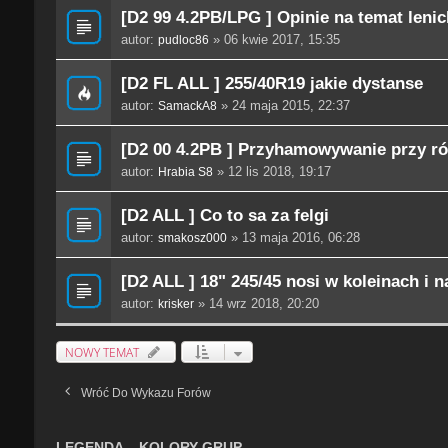
[D2 99 4.2PB/LPG ] Opinie na temat lenic
autor:
» 06 kwie 2017, 15:35
pudloc86
[D2 FL ALL ] 255/40R19 jakie dystanse
autor:
» 24 maja 2015, 22:37
SamackA8
[D2 00 4.2PB ] Przyhamowywanie przy r
autor:
» 12 lis 2018, 19:17
Hrabia S8
[D2 ALL ] Co to sa za felgi
autor:
» 13 maja 2016, 06:28
smakosz000
[D2 ALL ] 18" 245/45 nosi w koleinach i 
autor:
» 14 wrz 2018, 20:20
krisker
NOWY TEMAT
Wróć Do Wykazu Forów
LEGENDA – KOLORY GRUP