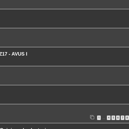
Z17 - AVUS I
1
4
5
6
7
8
…