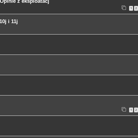
Opinie z eksploatacj
1
2
0j i 11j
1
2