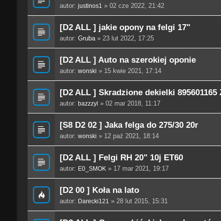
autor:
» 02 cze 2022, 21:42
justinos1
[D2 ALL ] jakie opony na felgi 17"
autor:
Gruba
» 23 lut 2022, 17:25
[D2 ALL ] Auto na szerokiej oponie
autor:
» 15 kwie 2021, 17:14
wonski
[D2 ALL ] Skradzione dekielki 895601165 
autor:
» 02 mar 2018, 11:17
bazzzyl
[S8 D2 02 ] Jaka felga do 275/30 20r
autor:
» 12 paź 2021, 18:14
wonski
[D2 ALL ] Felgi RH 20" 10j ET60
autor:
» 17 mar 2021, 19:17
E0_SMOK
[D2 00 ] Koła na lato
autor:
» 28 lut 2015, 15:31
Darecki121