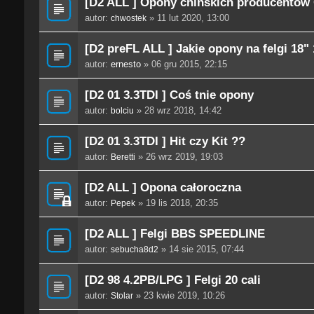
[D2 ALL ] Opony chińskich producentów 
autor:
» 11 lut 2020, 13:00
chwostek
[D2 preFL ALL ] Jakie opony na felgi 18" 1
autor:
ernesto
» 06 gru 2015, 22:15
[D2 01 3.3TDI ] Coś tnie opony
autor:
» 28 wrz 2018, 14:42
bolciu
[D2 01 3.3TDI ] Hit czy Kit ??
autor:
» 26 wrz 2019, 19:03
Beretti
[D2 ALL ] Opona całoroczna
autor:
» 19 lis 2018, 20:35
Pepek
[D2 ALL ] Felgi BBS SPEEDLINE
autor:
» 14 sie 2015, 07:44
sebucha8d2
[D2 98 4.2PB/LPG ] Felgi 20 cali
autor:
» 23 kwie 2019, 10:26
Stolar