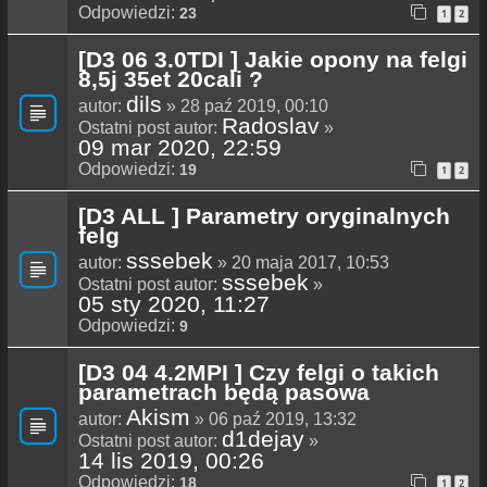
Odpowiedzi:
23
1
2
[D3 06 3.0TDI ] Jakie opony na felgi
8,5j 35et 20cali ?
dils
autor:
» 28 paź 2019, 00:10
Radoslav
Ostatni post autor:
»
09 mar 2020, 22:59
Odpowiedzi:
19
1
2
[D3 ALL ] Parametry oryginalnych
felg
sssebek
autor:
» 20 maja 2017, 10:53
sssebek
Ostatni post autor:
»
05 sty 2020, 11:27
Odpowiedzi:
9
[D3 04 4.2MPI ] Czy felgi o takich
parametrach będą pasowa
Akism
autor:
» 06 paź 2019, 13:32
d1dejay
Ostatni post autor:
»
14 lis 2019, 00:26
Odpowiedzi:
18
1
2