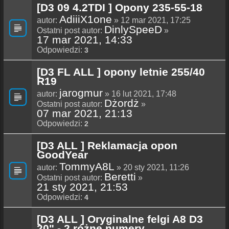
[D3 09 4.2TDI ] Opony 235-55-18
AdiiiX1one
autor:
» 12 mar 2021, 17:25
DinlySpeeD
Ostatni post autor:
»
17 mar 2021, 14:33
Odpowiedzi:
3
[D3 FL ALL ] opony letnie 255/40
R19
jarogmur
autor:
» 16 lut 2021, 17:48
Dżordż
Ostatni post autor:
»
07 mar 2021, 21:13
Odpowiedzi:
2
[D3 ALL ] Reklamacja opon
GoodYear
TommyA8L
autor:
» 20 sty 2021, 11:26
Beretti
Ostatni post autor:
»
21 sty 2021, 21:53
Odpowiedzi:
4
[D3 ALL ] Oryginalne felgi A8 D3
20" - 2 różne numery