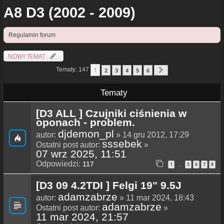
A8 D3 (2002 - 2009)
Regulamin forum
NOWY TEMAT
1
Tematy: 147
2
3
4
5
6
Następna
Tematy
[D3 ALL ] Czujniki ciśnienia w
oponach - problem.
djdemon_pl
autor:
» 14 gru 2012, 17:29
sssebek
Ostatni post autor:
»
07 wrz 2025, 11:51
Odpowiedzi:
117
1
5
6
7
8
…
[D3 09 4.2TDI ] Felgi 19" 9.5J
adamzabrze
autor:
» 11 mar 2024, 18:43
adamzabrze
Ostatni post autor:
»
11 mar 2024, 21:57