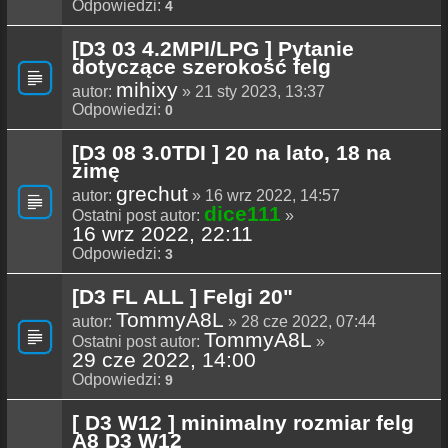
Odpowiedzi:
4
[D3 03 4.2MPI/LPG ] Pytanie
dotyczące szerokość felg
mihixy
autor:
» 21 sty 2023, 13:37
Odpowiedzi:
0
[D3 08 3.0TDI ] 20 na lato, 18 na
zimę
grechut
autor:
» 16 wrz 2022, 14:57
dice111
Ostatni post autor:
»
16 wrz 2022, 22:11
Odpowiedzi:
3
[D3 FL ALL ] Felgi 20"
TommyA8L
autor:
» 28 cze 2022, 07:44
TommyA8L
Ostatni post autor:
»
29 cze 2022, 14:00
Odpowiedzi:
9
[ D3 W12 ] minimalny rozmiar felg
A8 D3 W12