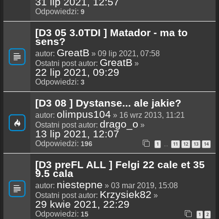
31 lip 2021, 12:57
Odpowiedzi:
9
[D3 05 3.0TDI ] Matador - ma to
sens?
GreatB
autor:
» 09 lip 2021, 07:58
GreatB
Ostatni post autor:
»
22 lip 2021, 09:29
Odpowiedzi:
3
[D3 08 ] Dystanse... ale jakie?
olimpus104
autor:
» 16 wrz 2013, 11:21
drago_o
Ostatni post autor:
»
13 lip 2021, 12:07
Odpowiedzi:
196
1
11
12
13
14
…
[D3 preFL ALL ] Felgi 22 cale et 35
9.5 cala
niestepne
autor:
» 03 mar 2019, 15:08
Krzysiek82
Ostatni post autor:
»
29 kwie 2021, 22:29
Odpowiedzi:
15
1
2