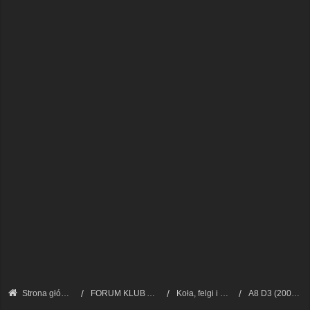
Strona główna
FORUM KLUB AUDI A8 - FORUM TECHNICZNE
Koła, felgi i opony
A8 D3 (2002 - 2009)