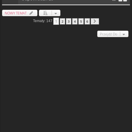
NOWY TEMAT
1
Tematy: 147
2
3
4
5
6
Następna
Przejdź Do