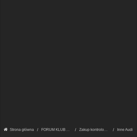
Strona główna
FORUM KLUB AUDI A8 - FORUM PODSTAWOWE
Zakup kontrolowany - kupujemy A8/S8
Inne Audi